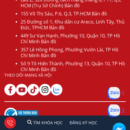
HCM (Trụ Sở Chính) Bản đồ
155 Võ Thị Sáu, P.6, Q.3, TP.HCM Bản đồ
25 Đường số 1, Khu dân cư Areco, Linh Tây, Thủ
Đức, TPHCM Bản đồ
449 Sư Vạn Hạnh, Phường 10, Quận 10, TP Hồ
Chí Minh Bản đồ
357 Lê Hồng Phong, Phường Vườn Lài, TP Hồ
Chí Minh Bản đồ
Số 9 Tô Hiến Thành, Phường 13, Quận 10, TP Hồ
Chí Minh Bản đồ
THEO DÕI MẠNG XÃ HỘI
1
2
1
2
Tư vấn facebook
TÌM KHÓA HỌC
ĐĂNG KÍ HỌC
TÌM KHÓA HỌC
ĐĂNG KÝ HỌC