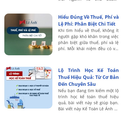
nghiệp nhỏ quan tâm khi
muốn nắm vững nghiệp vụ
Hiểu Đúng Về Thuế, Phí và
thuế để làm được ...
Lệ Phí: Phân Biệt Chi Tiết
Khi tìm hiểu về thuế, không ít
người gặp khó khăn trong việc
phân biệt giữa thuế, phí và lệ
phí. Mỗi khái niệm đều có vai
trò và mục đích riêng, nhưng
sự nhầm lẫn giữa chúng có thể
...
Lộ Trình Học Kế Toán
Thuế Hiệu Quả: Từ Cơ Bản
Đến Chuyên Sâu
Nếu bạn đang tìm kiếm một lộ
trình học kế toán thuế hiệu
quả, bài viết này sẽ giúp bạn.
Bài viết này Kế Toán Lê Ánh sẽ
giới thiệu cho bạn lộ trình học
kế toán Thuế từ cơ bản đến ...