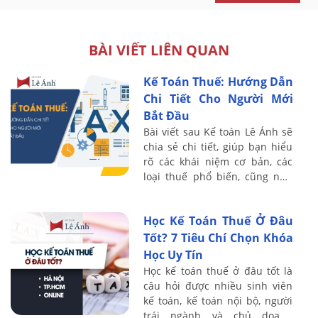
BÀI VIẾT LIÊN QUAN
Kế Toán Thuế: Hướng Dẫn
Chi Tiết Cho Người Mới
Bắt Đầu
Bài viết sau Kế toán Lê Ánh sẽ
chia sẻ chi tiết, giúp bạn hiểu
rõ các khái niệm cơ bản, các
loại thuế phổ biến, cũng như
các công cụ và phần mềm hỗ
trợ trong lĩnh vực kế toán thuế.
Học Kế Toán Thuế Ở Đâu
...
Tốt? 7 Tiêu Chí Chọn Khóa
Học Uy Tín
Học kế toán thuế ở đâu tốt là
câu hỏi được nhiều sinh viên
kế toán, kế toán nội bộ, người
trái ngành và chủ doanh