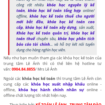
công rất nhiều
khóa học nguyên lý kế
toán
,
khóa học kế toán tổng hợp
online/
offline,
khóa học kế toán thuế cho người
mới bắt đầu
,
khóa học kế toán cao
cấp
,
khóa học kế toán xây dựng
, sản xuất,
Khóa học kế toán quản trị
,
khóa học kế
toán thuế
chuyên sâu,
khóa học phân tích
báo cáo tài chính
... và hỗ trợ kết nối tuyển
dụng cho hàng nghìn học viên.
Nếu như bạn muốn tham gia các khóa học kế toán của
trung tâm Lê Ánh thì có thể liên hệ hotline tư
vấn:
0904.84.8855
/ Mrs Lê Ánh
Ngoài các
khóa học kế toán
thì trung tâm Lê Ánh còn
cung cấp các
khóa học xuất nhập khẩu
online -
offline,
khóa học hành chính nhân sự
online -
offline chất lượng tốt nhất hiện nay.
Thực hiện bởi:
KẾ TOÁN LÊ ÁNH - TRUNG TÂM ĐÀO