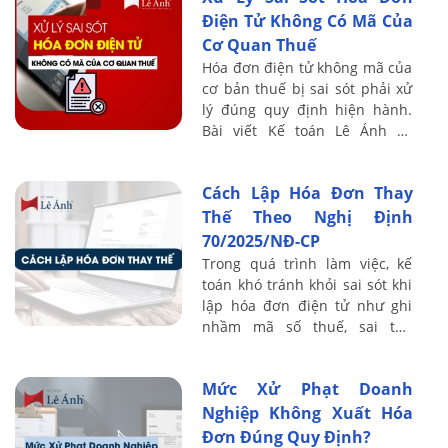
Điện Tử Không Có Mã Của
Cơ Quan Thuế
Hóa đơn điện tử không mã của
cơ bản thuế bị sai sót phải xử
lý đúng quy định hiện hành.
Bài viết Kế toán Lê Ánh sẽ
hướng dẫn các trường hợp sai,
cách điều chỉnh và thời điểm
Cách Lập Hóa Đơn Thay
cần ...
Thế Theo Nghị Định
70/2025/NĐ-CP
Trong quá trình làm việc, kế
toán khó tránh khỏi sai sót khi
lập hóa đơn điện tử như ghi
nhầm mã số thuế, sai tên
khách hàng, sai thuế suất hoặc
ngày tháng. Khi đó, giải pháp
Mức Xử Phạt Doanh
đúng ...
Nghiệp Không Xuất Hóa
Đơn Đúng Quy Định?