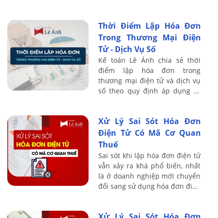
định 123/2020. Nghị định
chuẩn hóa nghiệp vụ hóa đơn,
Thời Điểm Lập Hóa Đơn
tuy ...
Trong Thương Mại Điện
Tử - Dịch Vụ Số
Kế toán Lê Ánh chia sẻ thời
điểm lập hóa đơn trong
thương mại điện tử và dịch vụ
số theo quy định áp dụng từ
01/06/2025, làm rõ cơ chế đối
soát dữ liệu, kỳ quy ước và mốc
Xử Lý Sai Sót Hóa Đơn
lập hóa ...
Điện Tử Có Mã Cơ Quan
Thuế
Sai sót khi lập hóa đơn điện tử
vẫn xảy ra khá phổ biến, nhất
là ở doanh nghiệp mới chuyển
đổi sang sử dụng hóa đơn điện
tử. Nhiều kế toán lúng túng vì
không biết xử lý hóa đơn ...
Xử Lý Sai Sót Hóa Đơn