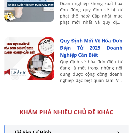
Doanh nghiệp không xuất hóa
đơn đúng quy định sẽ bị xử
phạt thế nào? Cập nhật mức
phạt mới nhất và quy định
pháp luật cần biết để tránh rủi
ro.
Quy Định Mới Về Hóa Đơn
Điện Tử 2025 Doanh
Nghiệp Cần Biết
Quy định về hóa đơn điện tử
đang là một trong những nội
dung được cộng đồng doanh
nghiệp đặc biệt quan tâm. Với
nhiều điểm thay đổi quan
trọng liên quan đến quy trình
phát hành, ...
KHÁM PHÁ NHIỀU CHỦ ĐỀ KHÁC
Tài Sản Cố Định