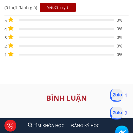
(0 lượt đánh giá)
Viết đánh giá
0%
5
0%
4
0%
3
0%
2
0%
1
1
BÌNH LUẬN
2
1
2
Tư vấn facebook
TÌM KHÓA HỌC
ĐĂNG KÍ HỌC
TÌM KHÓA HỌC
ĐĂNG KÝ HỌC