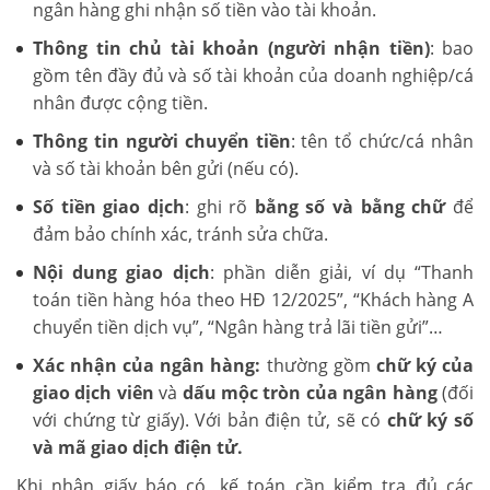
ngân hàng ghi nhận số tiền vào tài khoản.
Thông tin chủ tài khoản (người nhận tiền)
: bao
gồm tên đầy đủ và số tài khoản của doanh nghiệp/cá
nhân được cộng tiền.
Thông tin người chuyển tiền
: tên tổ chức/cá nhân
và số tài khoản bên gửi (nếu có).
Số tiền giao dịch
: ghi rõ
bằng số và bằng chữ
để
đảm bảo chính xác, tránh sửa chữa.
Nội dung giao dịch
: phần diễn giải, ví dụ “Thanh
toán tiền hàng hóa theo HĐ 12/2025”, “Khách hàng A
chuyển tiền dịch vụ”, “Ngân hàng trả lãi tiền gửi”…
Xác nhận của ngân hàng:
thường gồm
chữ ký của
giao dịch viên
và
dấu mộc tròn của ngân hàng
(đối
với chứng từ giấy). Với bản điện tử, sẽ có
chữ ký số
và mã giao dịch điện tử.
Khi nhận giấy báo có, kế toán cần kiểm tra đủ các