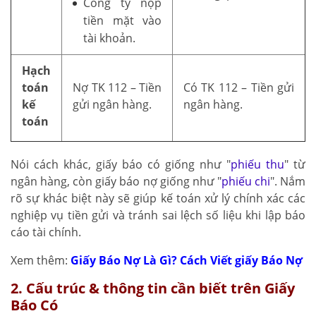
Công ty nộp
tiền mặt vào
tài khoản.
Hạch
toán
Nợ TK 112 – Tiền
Có TK 112 – Tiền gửi
kế
gửi ngân hàng.
ngân hàng.
toán
Nói cách khác, giấy báo có giống như "
phiếu thu
" từ
ngân hàng, còn giấy báo nợ giống như "
phiếu chi
". Nắm
rõ sự khác biệt này sẽ giúp kế toán xử lý chính xác các
nghiệp vụ tiền gửi và tránh sai lệch số liệu khi lập báo
cáo tài chính.
Xem thêm:
Giấy Báo Nợ Là Gì? Cách Viết giấy Báo Nợ
2. Cấu trúc & thông tin cần biết trên Giấy
Báo Có