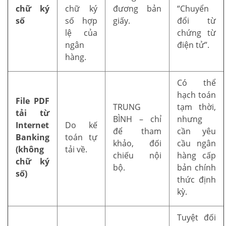
chữ ký
chữ ký
đương bản
“Chuyển
số
số hợp
giấy.
đổi từ
lệ của
chứng từ
ngân
điện tử”.
hàng.
Có thể
hạch toán
File PDF
TRUNG
tạm thời,
tải từ
BÌNH – chỉ
nhưng
Internet
Do kế
để tham
cần yêu
Banking
toán tự
khảo, đối
cầu ngân
(không
tải về.
chiếu nội
hàng cấp
chữ ký
bộ.
bản chính
số)
thức định
kỳ.
Tuyệt đối