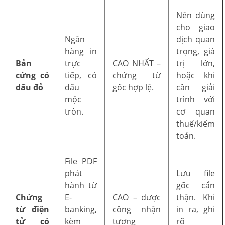
Nên dùng
cho giao
Ngân
dịch quan
hàng in
trọng, giá
Bản
trực
CAO NHẤT –
trị lớn,
cứng có
tiếp, có
chứng từ
hoặc khi
dấu đỏ
dấu
gốc hợp lệ.
cần giải
mộc
trình với
tròn.
cơ quan
thuế/kiểm
toán.
File PDF
phát
Lưu file
hành từ
gốc cẩn
Chứng
E-
CAO – được
thận. Khi
từ điện
banking,
công nhận
in ra, ghi
tử có
kèm
tương
rõ