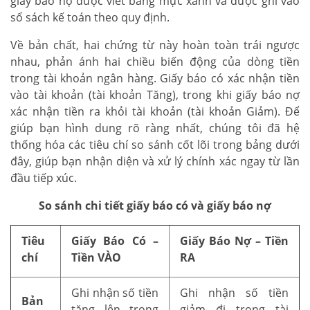
giấy báo nợ được viết bằng mực xanh và được ghi vào
sổ sách kế toán theo quy định.
Về bản chất, hai chứng từ này hoàn toàn trái ngược
nhau, phản ánh hai chiều biến động của dòng tiền
trong tài khoản ngân hàng. Giấy báo có xác nhận tiền
vào tài khoản (tài khoản Tăng), trong khi giấy báo nợ
xác nhận tiền ra khỏi tài khoản (tài khoản Giảm). Để
giúp bạn hình dung rõ ràng nhất, chúng tôi đã hệ
thống hóa các tiêu chí so sánh cốt lõi trong bảng dưới
đây, giúp bạn nhận diện và xử lý chính xác ngay từ lần
đầu tiếp xúc.
So sánh chi tiết giấy báo có và giấy báo nợ
Tiêu
Giấy Báo Có –
Giấy Báo Nợ – Tiền
chí
Tiền VÀO
RA
Ghi nhận số tiền
Ghi nhận số tiền
Bản
tăng lên trong
giảm đi trong tài