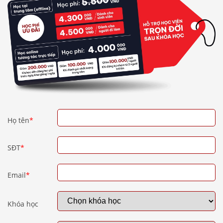
Họ tên
*
SĐT
*
Email
*
Khóa học