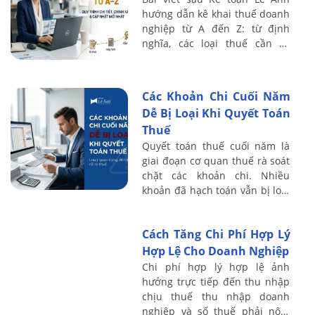
hướng dẫn kê khai thuế doanh
nghiệp từ A đến Z: từ định
nghĩa, các loại thuế cần kê
khai, quy trình từng bước trên
chứng từ thực tế, đến những
lỗi phổ ...
Các Khoản Chi Cuối Năm
Dễ Bị Loại Khi Quyết Toán
Thuế
Quyết toán thuế cuối năm là
giai đoạn cơ quan thuế rà soát
chặt các khoản chi. Nhiều
khoản đã hạch toán vẫn bị loại
do chưa đáp ứng quy định về
thuế TNDN hoặc bị tính vào
Cách Tăng Chi Phí Hợp Lý
thu nhập ...
Hợp Lệ Cho Doanh Nghiệp
Chi phí hợp lý hợp lệ ảnh
hưởng trực tiếp đến thu nhập
chịu thuế thu nhập doanh
nghiệp và số thuế phải nộp.