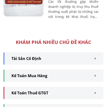
Các lỗi thường gặp khiến
doanh nghiệp bị truy thu thuế
thường xuất phát từ những sai
sót trong kê khai thuế, hạch
toán kế toán, quản lý hóa đơn
– chứng từ và xác định chi phí
được ...
KHÁM PHÁ NHIỀU CHỦ ĐỀ KHÁC
Tài Sản Cố Định
Kế Toán Mua Hàng
Kế Toán Thuế GTGT