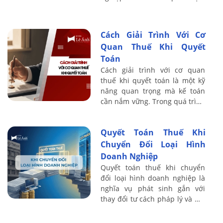
Theo chính sách thuế hiện
hành, chi phí được trừ cần đáp
ứng điều kiện ...
Cách Giải Trình Với Cơ
Quan Thuế Khi Quyết
Toán
Cách giải trình với cơ quan
thuế khi quyết toán là một kỹ
năng quan trọng mà kế toán
cần nắm vững. Trong quá trình
quyết toán thuế, cơ quan thuế
thường yêu cầu doanh nghiệp
Quyết Toán Thuế Khi
cung ...
Chuyển Đổi Loại Hình
Doanh Nghiệp
Quyết toán thuế khi chuyển
đổi loại hình doanh nghiệp là
nghĩa vụ phát sinh gắn với
thay đổi tư cách pháp lý và mã
số thuế. Tùy hình thức chuyển
đổi, doanh nghiệp phải quyết