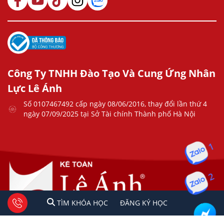
Công Ty TNHH Đào Tạo Và Cung Ứng Nhân
Lực Lê Ánh
Số 0107467492 cấp ngày 08/06/2016, thay đổi lần thứ 4
ngày 07/09/2025 tại Sở Tài chính Thành phố Hà Nội
1
2
1
2
Tư vấn facebook
TÌM KHÓA HỌC
ĐĂNG KÍ HỌC
TÌM KHÓA HỌC
ĐĂNG KÝ HỌC
Copyright © 2023 Kế Toán Lê Ánh. All rights reserved