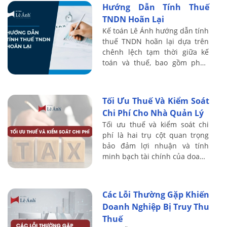
Hướng Dẫn Tính Thuế
toán ...
TNDN Hoãn Lại
Kế toán Lê Ánh hướng dẫn tính
thuế TNDN hoãn lại dựa trên
chênh lệch tạm thời giữa kế
toán và thuế, bao gồm phân
loại Tài sản thuế thu nhập
hoãn lại - Thuế thu nhập hoãn
lại phải ...
Tối Ưu Thuế Và Kiểm Soát
Chi Phí Cho Nhà Quản Lý
Tối ưu thuế và kiểm soát chi
phí là hai trụ cột quan trọng
bảo đảm lợi nhuận và tính
minh bạch tài chính của doanh
nghiệp. Hệ thống quản trị thuế
hiệu quả cho phép tận dụng
hợp ...
Các Lỗi Thường Gặp Khiến
Doanh Nghiệp Bị Truy Thu
Thuế