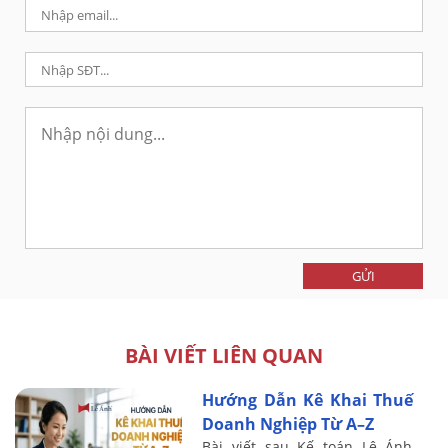
GỬI
BÀI VIẾT LIÊN QUAN
Hướng Dẫn Kê Khai Thuế
Doanh Nghiệp Từ A–Z
Bài viết sau Kế toán Lê Ánh