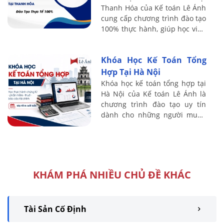
Thanh Hóa của Kế toán Lê Ánh
cung cấp chương trình đào tạo
100% thực hành, giúp học viên
nhanh chóng làm chủ kỹ năng
kê khai, quyết toán và xử lý
Khóa Học Kế Toán Tổng
tình ...
Hợp Tại Hà Nội
Khóa học kế toán tổng hợp tại
Hà Nội của Kế toán Lê Ánh là
chương trình đào tạo uy tín
dành cho những người muốn
nắm vững kiến thức và kỹ năng
thực tế trong lĩnh vực kế toán.
Với ...
KHÁM PHÁ NHIỀU CHỦ ĐỀ KHÁC
Tài Sản Cố Định