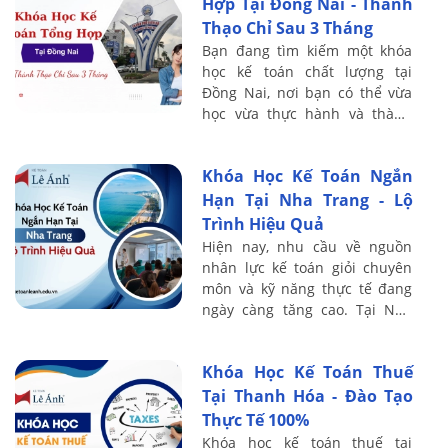
Hợp Tại Đồng Nai - Thành
Thạo Chỉ Sau 3 Tháng
Bạn đang tìm kiếm một khóa
học kế toán chất lượng tại
Đồng Nai, nơi bạn có thể vừa
học vừa thực hành và thành
thạo chỉ sau 3 tháng? Tại Kế
toán Lê Ánh, chúng tôi mang
Khóa Học Kế Toán Ngắn
đến chương ...
Hạn Tại Nha Trang - Lộ
Trình Hiệu Quả
Hiện nay, nhu cầu về nguồn
nhân lực kế toán giỏi chuyên
môn và kỹ năng thực tế đang
ngày càng tăng cao. Tại Nha
Trang – một thành phố năng
động với nhiều doanh nghiệp
Khóa Học Kế Toán Thuế
đang phát ...
Tại Thanh Hóa - Đào Tạo
Thực Tế 100%
Khóa học kế toán thuế tại