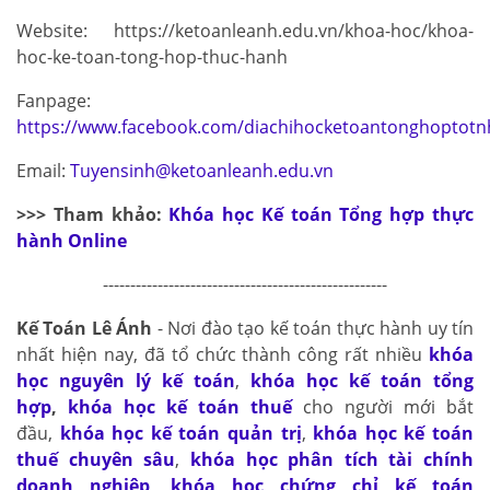
Website: https://ketoanleanh.edu.vn/khoa-hoc/khoa-
hoc-ke-toan-tong-hop-thuc-hanh
Fanpage:
https://www.facebook.com/diachihocketoantonghoptotn
Email:
Tuyensinh@ketoanleanh.edu.vn
>>> Tham khảo:
Khóa học Kế toán Tổng hợp thực
hành Online
----------------------------------------------------
Kế Toán Lê Ánh
- Nơi đào tạo kế toán thực hành uy tín
nhất hiện nay, đã tổ chức thành công rất nhiều
khóa
học nguyên lý kế toán
,
khóa học kế toán tổng
hợp
,
khóa học kế toán thuế
cho người mới bắt
đầu,
khóa học kế toán quản trị
,
khóa học kế toán
thuế chuyên sâu
,
khóa học phân tích tài chính
doanh nghiệp
,
khóa học chứng chỉ kế toán