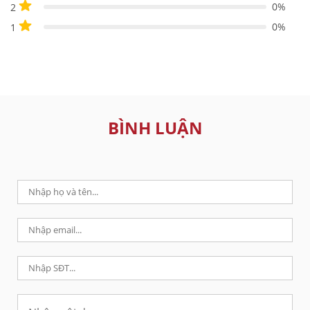
0%
2
0%
1
BÌNH LUẬN