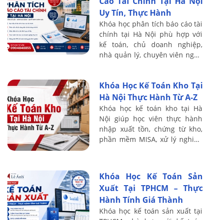
Cáo Tài Chính Tại Hà Nội
Uy Tín, Thực Hành
Khóa học phân tích báo cáo tài
chính tại Hà Nội phù hợp với
kế toán, chủ doanh nghiệp,
nhà quản lý, chuyên viên ngân
hàng, nhà đầu tư và người
muốn nâng cao khả năng đọc
Khóa Học Kế Toán Kho Tại
hiểu số ...
Hà Nội Thực Hành Từ A-Z
Khóa học kế toán kho tại Hà
Nội giúp học viên thực hành
nhập xuất tồn, chứng từ kho,
phần mềm MISA, xử lý nghiệp
vụ kho thực tế từ A-Z.
Khóa Học Kế Toán Sản
Xuất Tại TPHCM – Thực
Hành Tính Giá Thành
Khóa học kế toán sản xuất tại