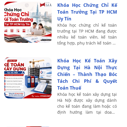
Khóa Học Chứng Chỉ Kế
nghiệp ...
Toán Trưởng Tại TP HCM
Uy Tín
Khóa học chứng chỉ kế toán
trưởng tại TP HCM đang được
nhiều kế toán viên, kế toán
tổng hợp, phụ trách kế toán và
người có định hướng thăng
tiến lên vị trí quản lý tài chính
Khóa Học Kế Toán Xây
– kế ...
Dựng Tại Hà Nội Thực
Chiến – Thành Thạo Bóc
Tách Chi Phí & Quyết
Toán Thuế
Khóa học kế toán xây dựng tại
Hà Nội được xây dựng dành
cho kế toán đang làm hoặc có
định hướng làm tại doanh
nghiệp xây dựng, xây lắp, thi
công nội thất, cơ điện, cầu