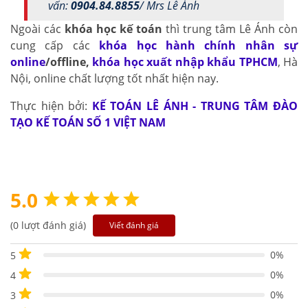
vấn:
0904.84.8855
/ Mrs Lê Ánh
Ngoài các
khóa học kế toán
thì trung tâm Lê Ánh còn
cung cấp các
khóa học hành chính nhân sự
online
/offline
,
khóa học xuất nhập khẩu TPHCM
, Hà
Nội, online chất lượng tốt nhất hiện nay.
Thực hiện bởi:
KẾ TOÁN LÊ ÁNH - TRUNG TÂM ĐÀO
TẠO KẾ TOÁN SỐ 1 VIỆT NAM
5.0
(0 lượt đánh giá)
Viết đánh giá
0%
5
0%
4
0%
3