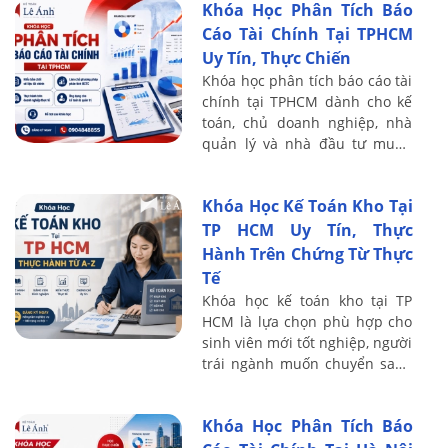
Khóa Học Phân Tích Báo
đường và hạ ...
Cáo Tài Chính Tại TPHCM
Uy Tín, Thực Chiến
Khóa học phân tích báo cáo tài
chính tại TPHCM dành cho kế
toán, chủ doanh nghiệp, nhà
quản lý và nhà đầu tư muốn
nâng cao khả năng đọc hiểu
BCTC, đánh giá tình hình tài
Khóa Học Kế Toán Kho Tại
chính và ...
TP HCM Uy Tín, Thực
Hành Trên Chứng Từ Thực
Tế
Khóa học kế toán kho tại TP
HCM là lựa chọn phù hợp cho
sinh viên mới tốt nghiệp, người
trái ngành muốn chuyển sang
kế toán, nhân viên kho cần
nâng cao nghiệp vụ hoặc kế
Khóa Học Phân Tích Báo
toán muốn ...