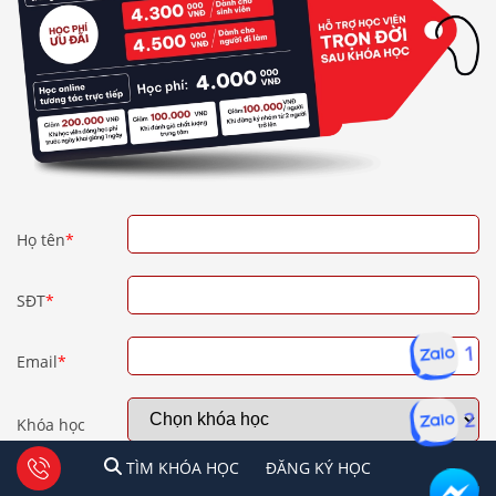
Họ tên
*
SĐT
*
1
Email
*
2
Khóa học
1
2
Tư vấn facebook
TÌM KHÓA HỌC
ĐĂNG KÍ HỌC
TÌM KHÓA HỌC
ĐĂNG KÝ HỌC
Địa điểm