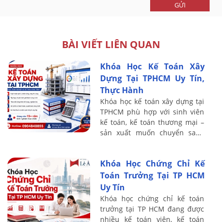
GỬI
BÀI VIẾT LIÊN QUAN
Khóa Học Kế Toán Xây
Dựng Tại TPHCM Uy Tín,
Thực Hành
Khóa học kế toán xây dựng tại
TPHCM phù hợp với sinh viên
kế toán, kế toán thương mại –
sản xuất muốn chuyển sang
lĩnh vực xây lắp, nhân sự đang
phụ trách sổ sách tại doanh
Khóa Học Chứng Chỉ Kế
nghiệp ...
Toán Trưởng Tại TP HCM
Uy Tín
Khóa học chứng chỉ kế toán
trưởng tại TP HCM đang được
nhiều kế toán viên, kế toán