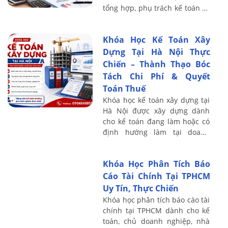
tổng hợp, phụ trách kế toán và
người có định hướng thăng
tiến lên vị trí quản lý tài chính
Khóa Học Kế Toán Xây
– kế ...
Dựng Tại Hà Nội Thực
Chiến – Thành Thạo Bóc
Tách Chi Phí & Quyết
Toán Thuế
Khóa học kế toán xây dựng tại
Hà Nội được xây dựng dành
cho kế toán đang làm hoặc có
định hướng làm tại doanh
nghiệp xây dựng, xây lắp, thi
công nội thất, cơ điện, cầu
Khóa Học Phân Tích Báo
đường và hạ ...
Cáo Tài Chính Tại TPHCM
Uy Tín, Thực Chiến
Khóa học phân tích báo cáo tài
chính tại TPHCM dành cho kế
toán, chủ doanh nghiệp, nhà