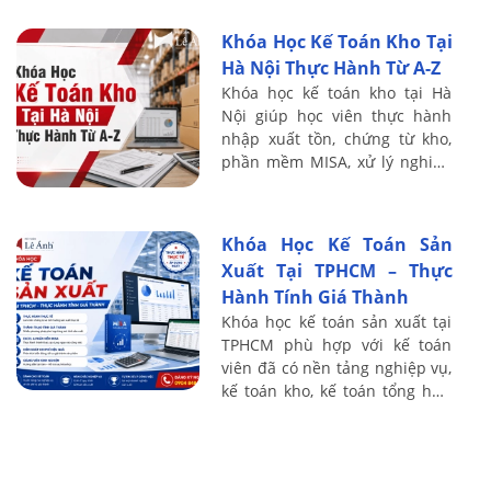
muốn nâng cao khả năng đọc
Khóa Học Kế Toán Kho Tại
hiểu số ...
Hà Nội Thực Hành Từ A-Z
Khóa học kế toán kho tại Hà
Nội giúp học viên thực hành
nhập xuất tồn, chứng từ kho,
phần mềm MISA, xử lý nghiệp
vụ kho thực tế từ A-Z.
Khóa Học Kế Toán Sản
Xuất Tại TPHCM – Thực
Hành Tính Giá Thành
Khóa học kế toán sản xuất tại
TPHCM phù hợp với kế toán
viên đã có nền tảng nghiệp vụ,
kế toán kho, kế toán tổng hợp
và người muốn chuyển sang
phụ trách chi phí, giá thành tại
...