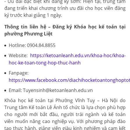
- Ưu đãi đặc biệt khi đăng ký sớm: Hiện tại, trung tâm
đang triển khai chương trình ưu đãi cho học viên đăng
ký trước khai giảng 1 ngày.
Thông tin liên hệ – Đăng ký Khóa học kế toán tại
phường Phương Liệt
Hotline: 0904.84.8855
Website:
https://ketoanleanh.edu.vn/khoa-hoc/khoa-
hoc-ke-toan-tong-hop-thuc-hanh
Fanpage:
https://www.facebook.com/diachihocketoantonghopto
Email: Tuyensinh@ketoanleanh.edu.vn
Khóa học kế toán tại Phường Vĩnh Tuy – Hà Nội do
Trung tâm Kế toán Lê Ánh tổ chức là lựa chọn phù hợp
cho người mới bắt đầu, người trái ngành và kế toán
viên muốn nâng cao nghiệp vụ. Với phương pháp đào
tạo thực hành, giảng viên giàu kinh nghiệm và cam kết