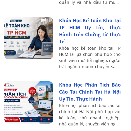
quản lý và nhà đầu tư muốn
nâng cao khả năng đọc hiểu
BCTC, đánh giá tình hình tài
Khóa Học Kế Toán Kho Tại
chính và ...
TP HCM Uy Tín, Thực
Hành Trên Chứng Từ Thực
Tế
Khóa học kế toán kho tại TP
HCM là lựa chọn phù hợp cho
sinh viên mới tốt nghiệp, người
trái ngành muốn chuyển sang
kế toán, nhân viên kho cần
nâng cao nghiệp vụ hoặc kế
Khóa Học Phân Tích Báo
toán muốn ...
Cáo Tài Chính Tại Hà Nội
Uy Tín, Thực Hành
Khóa học phân tích báo cáo tài
chính tại Hà Nội phù hợp với
kế toán, chủ doanh nghiệp,
nhà quản lý, chuyên viên ngân
hàng, nhà đầu tư và người