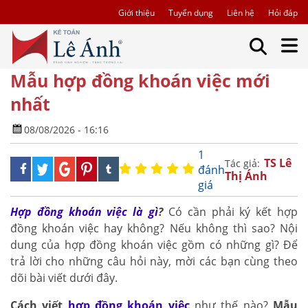
Giới thiệu
Tuyển dụng
Liên hệ
Hỏi đáp
Mẫu hợp đồng khoán việc mới
nhất
08/08/2026 - 16:16
1
TS Lê
Tác giả:
đánh
Thị Ánh
giá
Hợp đồng khoán việc là gì
?
Có cần phải ký kết hợp
đồng khoán việc hay không? Nếu không thì sao? Nội
dung của hợp đồng khoán việc gồm có những gì? Để
trả lời cho những câu hỏi này, mời các bạn cùng theo
dõi bài viết dưới đây.
Cách viết
hợp đồng khoán việc
như thế nào?
Mẫu