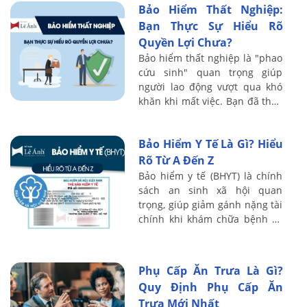
Bảo Hiểm Thất Nghiệp:
nghĩa vụ ...
Bạn Thực Sự Hiểu Rõ
Quyền Lợi Chưa?
Bảo hiểm thất nghiệp là "phao
cứu sinh" quan trọng giúp
người lao động vượt qua khó
khăn khi mất việc. Bạn đã thực
sự hiểu rõ quyền lợi, cách tính,
và thủ tục nhận bảo hiểm thất
Bảo Hiểm Y Tế Là Gì? Hiểu
...
Rõ Từ A Đến Z
Bảo hiểm y tế (BHYT) là chính
sách an sinh xã hội quan
trọng, giúp giảm gánh nặng tài
chính khi khám chữa bệnh và
đảm bảo quyền lợi chăm sóc
sức khỏe cho mọi người dân.
Tuy nhiên, ...
Phụ Cấp Ăn Trưa Là Gì?
Quy Định Phụ Cấp Ăn
Trưa Mới Nhất