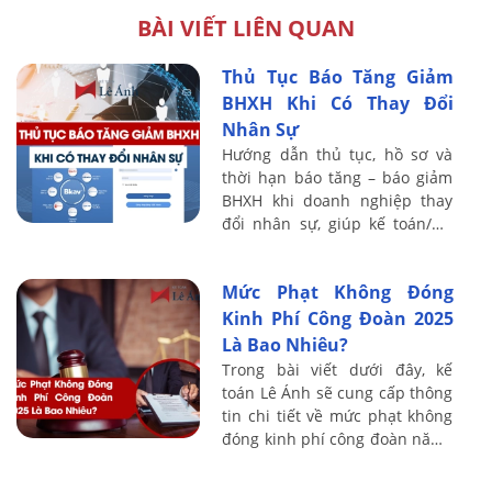
BÀI VIẾT LIÊN QUAN
Thủ Tục Báo Tăng Giảm
BHXH Khi Có Thay Đổi
Nhân Sự
Hướng dẫn thủ tục, hồ sơ và
thời hạn báo tăng – báo giảm
BHXH khi doanh nghiệp thay
đổi nhân sự, giúp kế toán/HR
tránh truy thu và xử phạt.
Mức Phạt Không Đóng
Kinh Phí Công Đoàn 2025
Là Bao Nhiêu?
Trong bài viết dưới đây, kế
toán Lê Ánh sẽ cung cấp thông
tin chi tiết về mức phạt không
đóng kinh phí công đoàn năm ,
đồng thời hướng dẫn doanh
nghiệp cách thực hiện đúng