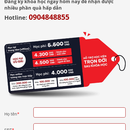
Đăng ký khóa học ngay hôm nay để nhận được
nhiều phần quà hấp dẫn
0904848855
Hotline:
Họ tên
*
SĐT
*