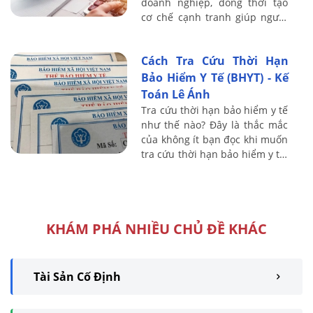
doanh nghiệp, đồng thời tạo
cơ chế cạnh tranh giúp người
lao động tích cực làm việc.
Trong bài viết này, Kế toán Lê
Cách Tra Cứu Thời Hạn
Ánh sẽ ...
Bảo Hiểm Y Tế (BHYT) - Kế
Toán Lê Ánh
Tra cứu thời hạn bảo hiểm y tế
như thế nào? Đây là thắc mắc
của không ít bạn đọc khi muốn
tra cứu thời hạn bảo hiểm y tế.
Kế toán Lê Ánh sẽ hướng dẫn
bạn đọc cách tra cứu thời hạn
...
KHÁM PHÁ NHIỀU CHỦ ĐỀ KHÁC
Tài Sản Cố Định