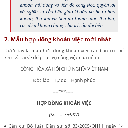
khoán, nội dung và tiến độ công việc, quyền lợi
và nghĩa vụ của bên giao khoán và bên nhận
khoán, thù lao và tiến độ thanh toán thù lao,
các điều khoản chung, chữ ký của đôi bên.
7. Mẫu hợp đồng khoán việc mới nhất
Dưới đây là mấu hợp đồng khoán việc các bạn có thể
xem và tải về để phục vụ công việc của mình
CỘNG HÒA XÃ HỘI CHỦ NGHĨA VIỆT NAM
Độc lập – Tự do – Hạnh phúc
----***-----
HỢP ĐỒNG KHOÁN VIỆC
(Số:……./HĐKV)
Căn cứ Bộ luật Dân sự số 33/2005/QH11 ngày 14