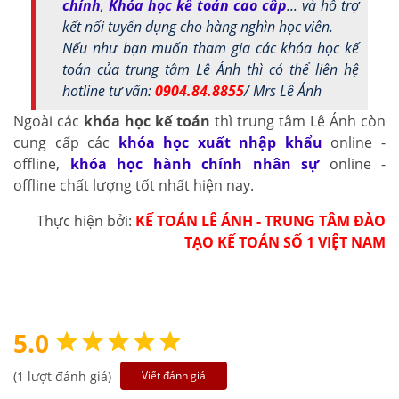
chính
,
Khóa học kế toán cao cấp
... và hỗ trợ
kết nối tuyển dụng cho hàng nghìn học viên.
Nếu như bạn muốn tham gia các khóa học kế
toán của trung tâm Lê Ánh thì có thể liên hệ
hotline tư vấn:
0904.84.8855
/ Mrs Lê Ánh
Ngoài các
khóa học kế toán
thì trung tâm Lê Ánh còn
cung cấp các
khóa học xuất nhập khẩu
online -
offline,
khóa học hành chính nhân sự
online -
offline chất lượng tốt nhất hiện nay.
Thực hiện bởi:
KẾ TOÁN LÊ ÁNH - TRUNG TÂM ĐÀO
TẠO KẾ TOÁN SỐ 1 VIỆT NAM
5.0
(1 lượt đánh giá)
Viết đánh giá