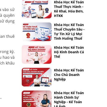
Khóa Học Kế Toán
Thuế Thực Hành -
a vào sử
Kê Khai, Hóa Đơn,
là quyền
HTKK
 sử dụng
Khóa Học Kế Toán
Thuế Chuyên Sâu -
Tự Tin Xử Lý Mọi
ian thuê
Tình Huống Thuế
Khóa Học Kế Toán
rong kỳ.
Hộ Kinh Doanh Cá
Thể
u hao và
ích khấu
Khóa Học Kế Toán
Cho Chủ Doanh
Nghiệp
Khóa Học Kế Toán
.
Hành Chính Sự
Nghiệp - Kế Toán
Lê Ánh