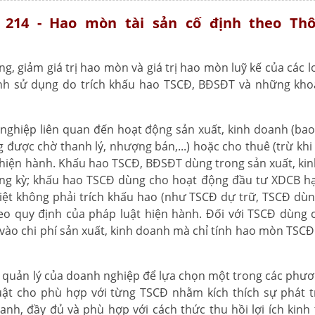
 214 - Hao mòn tài sản cố định theo Th
g, giảm giá trị hao mòn và giá trị hao mòn luỹ kế của các l
ình sử dụng do trích khấu hao TSCĐ, BĐSĐT và những kho
nghiệp liên quan đến hoạt động sản xuất, kinh doanh (ba
được chờ thanh lý, nhượng bán,...) hoặc cho thuê (trừ khi
h hiện hành. Khấu hao TSCĐ, BĐSĐT dùng trong sản xuất, ki
rong kỳ; khấu hao TSCĐ dùng cho hoạt động đầu tư XDCB h
biệt không phải trích khấu hao (như TSCĐ dự trữ, TSCĐ dù
theo quy định của pháp luật hiện hành. Đối với TSCĐ dùng
h vào chi phí sản xuất, kinh doanh mà chỉ tính hao mòn TSCĐ
ầu quản lý của doanh nghiệp để lựa chọn một trong các phư
luật cho phù hợp với từng TSCĐ nhằm kích thích sự phát t
nh, đầy đủ và phù hợp với cách thức thu hồi lợi ích kinh 