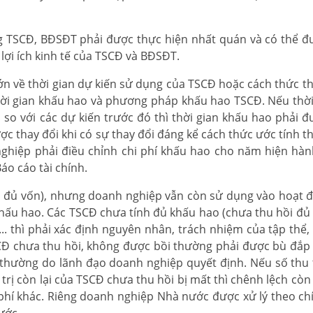
TSCĐ, BĐSĐT phải được thực hiện nhất quán và có thể đ
 lợi ích kinh tế của TSCĐ và BĐSĐT.
ớn về thời gian dự kiến sử dụng của TSCĐ hoặc cách thức thu
thời gian khấu hao và phương pháp khấu hao TSCĐ. Nếu thời
n so với các dự kiến trước đó thì thời gian khấu hao phải đ
thay đổi khi có sự thay đổi đáng kể cách thức ước tính thu
nghiệp phải điều chỉnh chi phí khấu hao cho năm hiện hàn
áo cáo tài chính.
ồi đủ vốn), nhưng doanh nghiệp vẫn còn sử dụng vào hoạt 
 khấu hao. Các TSCĐ chưa tính đủ khấu hao (chưa thu hồi đủ
. thì phải xác định nguyên nhân, trách nhiệm của tập thể,
TSCĐ chưa thu hồi, không được bồi thường phải được bù đắp
i thường do lãnh đạo doanh nghiệp quyết định. Nếu số thu 
rị còn lại của TSCĐ chưa thu hồi bị mất thì chênh lệch còn 
i phí khác. Riêng doanh nghiệp Nhà nước được xử lý theo ch