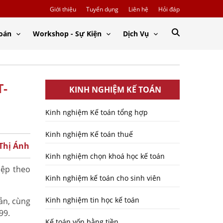
Giới thiệu
Tuyển dụng
Liên hệ
Hỏi đáp
Toán
Workshop - Sự Kiện
Dịch Vụ
T-
KINH NGHIỆM KẾ TOÁN
Kinh nghiệm Kế toán tổng hợp
Kinh nghiệm Kế toán thuế
 Thị Ánh
Kinh nghiệm chọn khoá học kế toán
iệp theo
Kinh nghiệm kế toán cho sinh viên
Kinh nghiệm tin học kế toán
ản, cùng
 99.
Kế toán vốn bằng tiền