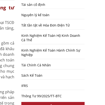
Tài sản cố định
ông tư
Nguyên lý kế toán
oại TSCĐ
Tất tần tật về Hóa Đơn Điện Tử
ản tăng,
Kinh Nghiệm Kế Toán Hộ Kinh Doanh
Cá Thể
o gồm cả
 đã khấu
Kinh Nghiệm Kế Toán Hành Chính Sự
nh doanh
Nghiệp
ạch toán
Tài Chính Cá Nhân
ng chung
 cho mục
Sách Kế Toán
 và hạch
IFRS
ơng pháp
Thông Tư 99/2025/TT-BTC
riển sản
tế trong