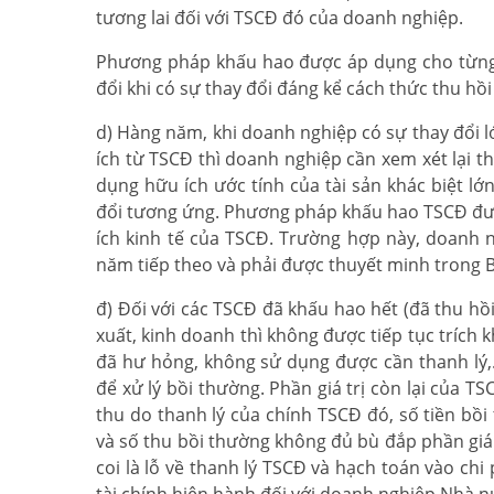
tương lai đối với TSCĐ đó của doanh nghiệp.
Phương pháp khấu hao được áp dụng cho từng 
đổi khi có sự thay đổi đáng kể cách thức thu hồi
d) Hàng năm, khi doanh nghiệp có sự thay đổi l
ích từ TSCĐ thì doanh nghiệp cần xem xét lại 
dụng hữu ích ước tính của tài sản khác biệt lớ
đổi tương ứng. Phương pháp khấu hao TSCĐ được 
ích kinh tế của TSCĐ. Trường hợp này, doanh 
năm tiếp theo và phải được thuyết minh trong B
đ) Đối với các TSCĐ đã khấu hao hết (đã thu h
xuất, kinh doanh thì không được tiếp tục trích
đã hư hỏng, không sử dụng được cần thanh lý,..
để xử lý bồi thường. Phần giá trị còn lại của 
thu do thanh lý của chính TSCĐ đó, số tiền bồ
và số thu bồi thường không đủ bù đắp phần giá t
coi là lỗ về thanh lý TSCĐ và hạch toán vào ch