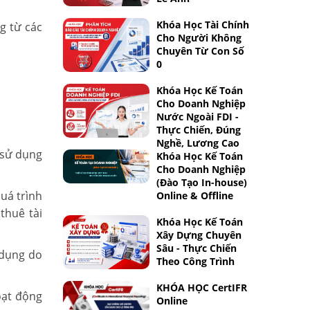
Khóa Học Tài Chính
g từ các
Cho Người Không
Chuyên Từ Con Số
0
Khóa Học Kế Toán
Cho Doanh Nghiệp
Nước Ngoài FDI -
Thực Chiến, Đúng
Nghề, Lương Cao
 sử dụng
Khóa Học Kế Toán
Cho Doanh Nghiệp
(Đào Tạo In-house)
quá trình
Online & Offline
thuê tài
Khóa Học Kế Toán
Xây Dựng Chuyên
Sâu - Thực Chiến
 dụng do
Theo Công Trình
KHÓA HỌC CertIFR
oạt động
Online