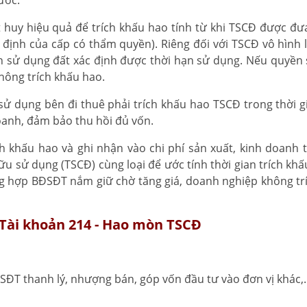
ước.
át huy hiệu quả để trích khấu hao tính từ khi TSCĐ được đư
định của cấp có thẩm quyền). Riêng đối với TSCĐ vô hình 
yền sử dụng đất xác định được thời hạn sử dụng. Nếu quyền
hông trích khấu hao.
h sử dụng bên đi thuê phải trích khấu hao TSCĐ trong thời g
doanh, đảm bảo thu hồi đủ vốn.
h khấu hao và ghi nhận vào chi phí sản xuất, kinh doanh t
 sử dụng (TSCĐ) cùng loại để ước tính thời gian trích khấ
 hợp BĐSĐT nắm giữ chờ tăng giá, doanh nghiệp không tr
 Tài khoản 214 - Hao mòn TSCĐ
T thanh lý, nhượng bán, góp vốn đầu tư vào đơn vị khác,..