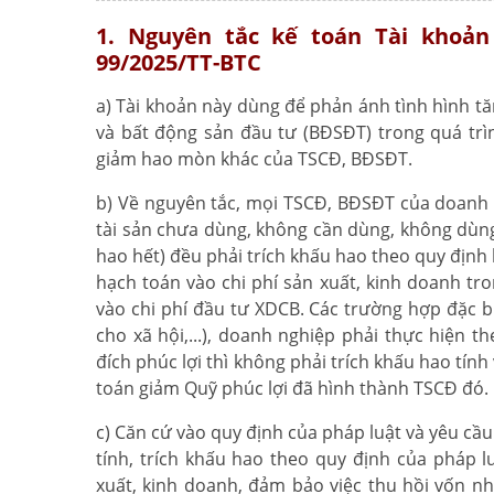
1. Nguyên tắc kế toán Tài khoản
99/2025/TT-BTC
a) Tài khoản này dùng để phản ánh tình hình tăn
và bất động sản đầu tư (BĐSĐT) trong quá tr
giảm hao mòn khác của TSCĐ, BĐSĐT.
b) Về nguyên tắc, mọi TSCĐ, BĐSĐT của doanh 
tài sản chưa dùng, không cần dùng, không dùng 
hao hết) đều phải trích khấu hao theo quy địn
hạch toán vào chi phí sản xuất, kinh doanh t
vào chi phí đầu tư XDCB. Các trường hợp đặc 
cho xã hội,...), doanh nghiệp phải thực hiện 
đích phúc lợi thì không phải trích khấu hao tín
toán giảm Quỹ phúc lợi đã hình thành TSCĐ đó.
c) Căn cứ vào quy định của pháp luật và yêu c
tính, trích khấu hao theo quy định của pháp 
xuất, kinh doanh, đảm bảo việc thu hồi vốn nha