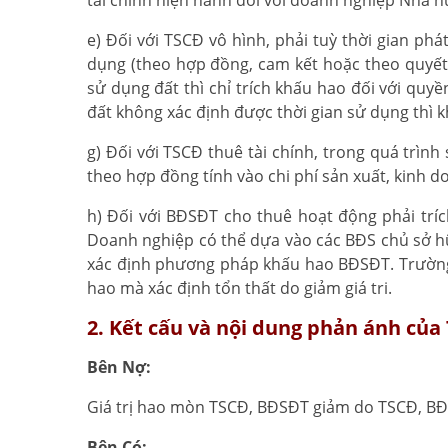
tài chính hiện hành đối với doanh nghiệp Nhà n
e) Đối với TSCĐ vô hình, phải tuỳ thời gian ph
dụng (theo hợp đồng, cam kết hoặc theo quyết 
sử dụng đất thì chỉ trích khấu hao đối với qu
đất không xác định được thời gian sử dụng thì k
g) Đối với TSCĐ thuê tài chính, trong quá trìn
theo hợp đồng tính vào chi phí sản xuất, kinh 
h) Đối với BĐSĐT cho thuê hoạt động phải tríc
Doanh nghiệp có thể dựa vào các BĐS chủ sở hữu
xác định phương pháp khấu hao BĐSĐT. Trường
hao mà xác định tổn thất do giảm giá tri.
2. Kết cấu và nội dung phản ánh của
Bên Nợ:
Giá trị hao mòn TSCĐ, BĐSĐT giảm do TSCĐ, BĐSĐ
Bên Có: