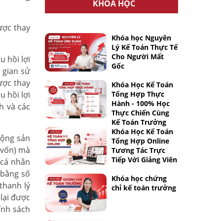
KHÓA HỌC
ược thay
Khóa học Nguyên
Lý Kế Toán Thực Tế
Cho Người Mất
 hồi lợi
Gốc
 gian sử
ược thay
Khóa Học Kế Toán
 hồi lợi
Tổng Hợp Thực
Hành - 100% Học
h và các
Thực Chiến Cùng
Kế Toán Trưởng
Khóa Học Kế Toán
động sản
Tổng Hợp Online
 vốn) mà
Tương Tác Trực
Tiếp Với Giảng Viên
 cá nhân
 bằng số
Khóa học chứng
thanh lý
chỉ kế toán trưởng
lại được
ính sách