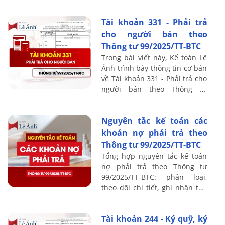
99/2025/TT-BTC, bao gồm
nguyên tắc kế toán, kết cấu và
Tài khoản 331 - Phải trả
nội ...
cho người bán theo
Thông tư 99/2025/TT-BTC
Trong bài viết này, Kế toán Lê
Ánh trình bày thông tin cơ bản
về Tài khoản 331 - Phải trả cho
người bán theo Thông tư
99/2025/TT-BTC, bao gồm
nguyên tắc kế toán, kết cấu và
Nguyên tắc kế toán các
nội ...
khoản nợ phải trả theo
Thông tư 99/2025/TT-BTC
Tổng hợp nguyên tắc kế toán
nợ phải trả theo Thông tư
99/2025/TT-BTC: phân loại,
theo dõi chi tiết, ghi nhận tổn
thất, xử lý ngoại tệ và đánh giá
lại cuối kỳ.
Tài khoản 244 - Ký quỹ, ký