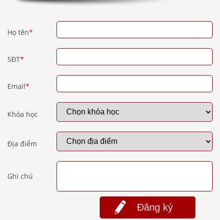
Họ tên
*
SĐT
*
Email
*
Khóa học
Địa điểm
Ghi chú
Đăng ký