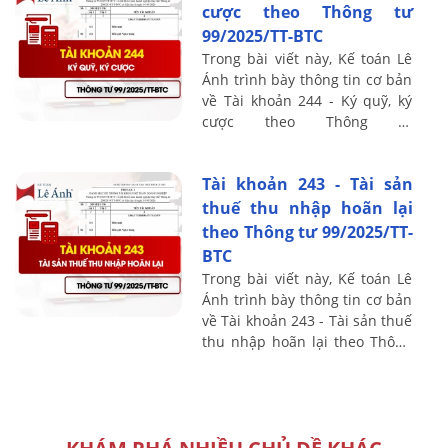
cược theo Thông tư
99/2025/TT-BTC
Trong bài viết này, Kế toán Lê
Ánh trình bày thông tin cơ bản
về Tài khoản 244 - Ký quỹ, ký
cược theo Thông tư
99/2025/TT-BTC, bao gồm
nguyên tắc kế toán, kết cấu và
Tài khoản 243 - Tài sản
nội dung phản ...
thuế thu nhập hoãn lại
theo Thông tư 99/2025/TT-
BTC
Trong bài viết này, Kế toán Lê
Ánh trình bày thông tin cơ bản
về Tài khoản 243 - Tài sản thuế
thu nhập hoãn lại theo Thông
tư 99/2025/TT-BTC, bao gồm
nguyên tắc kế toán, kết cấu và
...