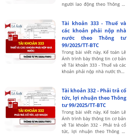
người lao động theo Thông tư
99/2025/TT-BTC, bao gồm
nguyên tắc kế toán, kết cấu và
Tài khoản 333 - Thuế và
nội ...
các khoản phải nộp nhà
nước theo Thông tư
99/2025/TT-BTC
Trong bài viết này, Kế toán Lê
Ánh trình bày thông tin cơ bản
về Tài khoản 333 - Thuế và các
khoản phải nộp nhà nước theo
Thông tư 99/2025/TT-BTC, bao
gồm nguyên tắc kế toán, kết ...
Tài khoản 332 - Phải trả cổ
tức, lợi nhuận theo Thông
tư 99/2025/TT-BTC
Trong bài viết này, Kế toán Lê
Ánh trình bày thông tin cơ bản
về Tài khoản 332 - Phải trả cổ
tức, lợi nhuận theo Thông tư