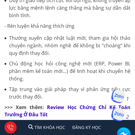
Duy trì giao tiếp tích cực với đội ngũ, không truyền áp
lực bằng mệnh lệnh căng thẳng mà bằng sự dẫn dắt
bình tĩnh.
- Rèn luyện khả năng thích ứng
Thường xuyên cập nhật luật mới, tham gia hội thảo
chuyên ngành, nhóm nghề để không bị “choáng” khi
quy định thay đổi.
Chủ động học hỏi công nghệ mới (ERP, Power BI,
phần mềm kế toán mới…) để linh hoạt khi chuyển hệ
thống.
Tập trung vào giải pháp thay vì phản ứng tiêu cực
trước thay đổi.
1
>>> Xem thêm:
Review Học Chứng Chỉ Kế Toán
Trưởng Ở Đâu Tốt
2
III. Gợi Ý Lộ Trình Rèn Luyện 5 Kỹ Năng
1
2
Tư vấn facebook
TÌM KHÓA HỌC
ĐĂNG KÍ HỌC
TÌM KHÓA HỌC
ĐĂNG KÝ HỌC
Mềm