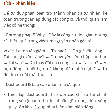
tích – phản biện
Để tư duy phản biện trở thành phản xạ tự nhiên, kế
toán trưởng cần áp dụng các công cụ và thói quen làm
việc có hệ thống:
- Phương pháp 5 Whys: Đây là công cụ đơn giản nhưng
rất hiệu quả trong việc tìm nguyên nhân gốc rễ.
Ví dụ:
“Lợi nhuận giảm → Tại sao? → Do giá vốn tăng →
Tại sao giá vốn tăng? → Do nguyên liệu nhập cao hơn
→ Tại sao? → Do thay đổi nhà cung cấp → Tại sao? → Vì
hợp đồng cũ hết hạn mà không đàm phán lại…” → Từ
đó tìm ra nút thắt thực sự.
- Dashboard & báo cáo quản trị trực qua
Thiết lập dashboard theo dõi các chỉ số tài chính
trọng yếu (doanh thu, lợi nhuận gộp, dòng tiền, vòng
quay tồn kho…) giúp phát hiện sớm biến động.