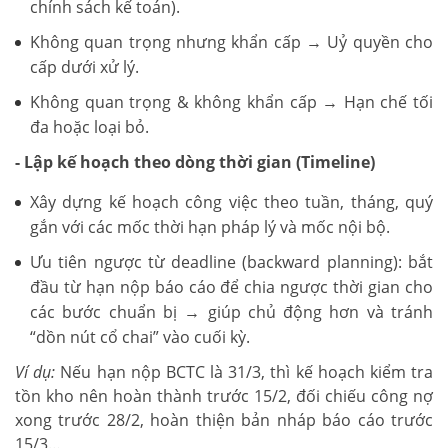
chính sách kế toán).
Không quan trọng nhưng khẩn cấp → Uỷ quyền cho
cấp dưới xử lý.
Không quan trọng & không khẩn cấp → Hạn chế tối
đa hoặc loại bỏ.
- Lập kế hoạch theo dòng thời gian (Timeline)
Xây dựng kế hoạch công việc theo tuần, tháng, quý
gắn với các mốc thời hạn pháp lý và mốc nội bộ.
Ưu tiên ngược từ deadline (backward planning): bắt
đầu từ hạn nộp báo cáo để chia ngược thời gian cho
các bước chuẩn bị → giúp chủ động hơn và tránh
“dồn nút cổ chai” vào cuối kỳ.
Ví dụ:
Nếu hạn nộp BCTC là 31/3, thì kế hoạch kiểm tra
tồn kho nên hoàn thành trước 15/2, đối chiếu công nợ
xong trước 28/2, hoàn thiện bản nháp báo cáo trước
15/3…