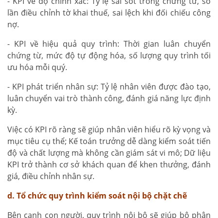
- KPI về độ chính xác: Tỷ lệ sai sót trong chứng từ, số
lần điều chỉnh tờ khai thuế, sai lệch khi đối chiếu công
nợ.
- KPI về hiệu quả quy trình: Thời gian luân chuyển
chứng từ, mức độ tự động hóa, số lượng quy trình tối
ưu hóa mỗi quý.
- KPI phát triển nhân sự: Tỷ lệ nhân viên được đào tạo,
luân chuyển vai trò thành công, đánh giá năng lực định
kỳ.
Việc có KPI rõ ràng sẽ giúp nhân viên hiểu rõ kỳ vọng và
mục tiêu cụ thể; Kế toán trưởng dễ dàng kiểm soát tiến
độ và chất lượng mà không cần giám sát vi mô; Dữ liệu
KPI trở thành cơ sở khách quan để khen thưởng, đánh
giá, điều chỉnh nhân sự.
d. Tổ chức quy trình kiểm soát nội bộ chặt chẽ
Bên cạnh con người, quy trình nội bộ sẽ giúp bộ phận