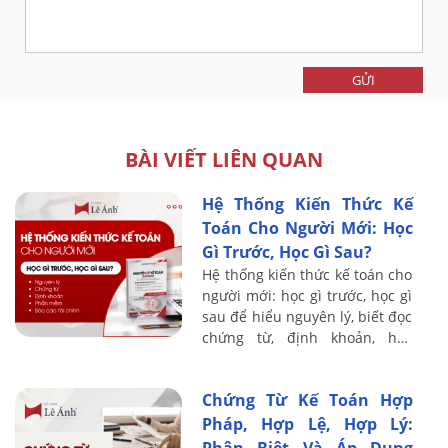
GỬI
BÀI VIẾT LIÊN QUAN
Hệ Thống Kiến Thức Kế
Toán Cho Người Mới: Học
Gì Trước, Học Gì Sau?
Hệ thống kiến thức kế toán cho
người mới: học gì trước, học gì
sau để hiểu nguyên lý, biết đọc
chứng từ, định khoản, học
thuế, phần mềm và báo cáo tài
chính.
Chứng Từ Kế Toán Hợp
Pháp, Hợp Lệ, Hợp Lý: