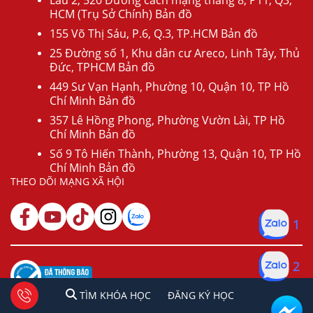
Lầu 2, 520 Đường cách mạng tháng 8, P11, Q3,
HCM (Trụ Sở Chính) Bản đồ
155 Võ Thị Sáu, P.6, Q.3, TP.HCM Bản đồ
25 Đường số 1, Khu dân cư Areco, Linh Tây, Thủ
Đức, TPHCM Bản đồ
449 Sư Vạn Hạnh, Phường 10, Quận 10, TP Hồ
Chí Minh Bản đồ
357 Lê Hồng Phong, Phường Vườn Lài, TP Hồ
Chí Minh Bản đồ
Số 9 Tô Hiến Thành, Phường 13, Quận 10, TP Hồ
Chí Minh Bản đồ
THEO DÕI MẠNG XÃ HỘI
1
2
1
2
Tư vấn facebook
TÌM KHÓA HỌC
ĐĂNG KÍ HỌC
TÌM KHÓA HỌC
ĐĂNG KÝ HỌC