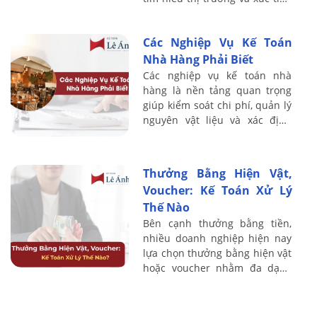
thương mại tại Việt Nam. Với
kinh nghiệm đào tạo thực
Các Nghiệp Vụ Kế Toán
chiến, ...
Nhà Hàng Phải Biết
Các nghiệp vụ kế toán nhà
hàng là nền tảng quan trọng
giúp kiểm soát chi phí, quản lý
nguyên vật liệu và xác định
chính xác lợi nhuận trong hoạt
động kinh doanh F&B. Do đặc
thù nhà ...
Thưởng Bằng Hiện Vật,
Voucher: Kế Toán Xử Lý
Thế Nào
Bên cạnh thưởng bằng tiền,
nhiều doanh nghiệp hiện nay
lựa chọn thưởng bằng hiện vật
hoặc voucher nhằm đa dạng
hóa chính sách đãi ngộ cho
người lao động. Tuy nhiên,
hình thức ...