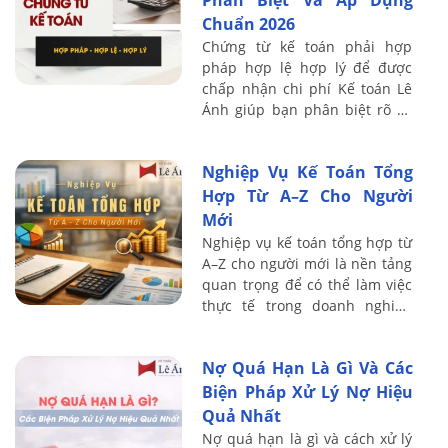
Phân Biệt Và Áp Dụng
Chuẩn 2026
Chứng từ kế toán phải hợp
pháp hợp lệ hợp lý để được
chấp nhận chi phí Kế toán Lê
Ánh giúp bạn phân biệt rõ và
tránh rủi ro truy thu thuế năm
2026
Nghiệp Vụ Kế Toán Tổng
Hợp Từ A–Z Cho Người
Mới
Nghiệp vụ kế toán tổng hợp từ
A–Z cho người mới là nền tảng
quan trọng để có thể làm việc
thực tế trong doanh nghiệp
một cách bài bản và chính xác.
Nội dung dưới đây Kế toán Lê
Nợ Quá Hạn Là Gì Và Các
Ánh ...
Biện Pháp Xử Lý Nợ Hiệu
Quả Nhất
Nợ quá hạn là gì và cách xử lý