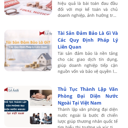
hiệu quả là bài toán đau đầu
đối với mọi kế toán và chủ
doanh nghiệp, ảnh hưởng trực
tiếp đến dòng tiền và sự sống
còn của công ty. Với kinh
Tài Sản Đảm Bảo Là Gì Và
nghiệm ...
Các Quy Định Pháp Lý
Liên Quan
Tài sản đảm bảo là nền tảng
cho các giao dịch tín dụng,
giúp doanh nghiệp tiếp cận
nguồn vốn và bảo vệ quyền lợi
của bên cho vay. Với kinh
nghiệm đào tạo thực chiến cho
Thủ Tục Thành Lập Văn
hơn 20.000 ...
Phòng Đại Diện Nước
Ngoài Tại Việt Nam
Thành lập văn phòng đại diện
nước ngoài là bước đi chiến
lược giúp thương nhân quốc tế
tìm hiểu thị trường và xúc tiến