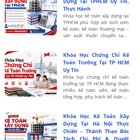
Dựng Tại TPHCM Uy Tín,
Thực Hành
Khóa học kế toán xây dựng tại
TPHCM phù hợp với sinh viên
kế toán, kế toán thương mại –
sản xuất muốn chuyển sang
lĩnh vực xây lắp, nhân sự đang
phụ trách sổ sách tại doanh
Khóa Học Chứng Chỉ Kế
nghiệp ...
Toán Trưởng Tại TP HCM
Uy Tín
Khóa học chứng chỉ kế toán
trưởng tại TP HCM đang được
nhiều kế toán viên, kế toán
tổng hợp, phụ trách kế toán và
người có định hướng thăng
tiến lên vị trí quản lý tài chính
Khóa Học Kế Toán Xây
– kế ...
Dựng Tại Hà Nội Thực
Chiến – Thành Thạo Bóc
Tách Chi Phí & Quyết