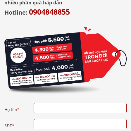
nhiều phần quà hấp dẫn
0904848855
Hotline:
Họ tên
*
SĐT
*