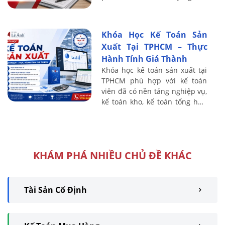
vụ kho thực tế từ A-Z.
Khóa Học Kế Toán Sản
Xuất Tại TPHCM – Thực
Hành Tính Giá Thành
Khóa học kế toán sản xuất tại
TPHCM phù hợp với kế toán
viên đã có nền tảng nghiệp vụ,
kế toán kho, kế toán tổng hợp
và người muốn chuyển sang
phụ trách chi phí, giá thành tại
...
KHÁM PHÁ NHIỀU CHỦ ĐỀ KHÁC
Tài Sản Cố Định