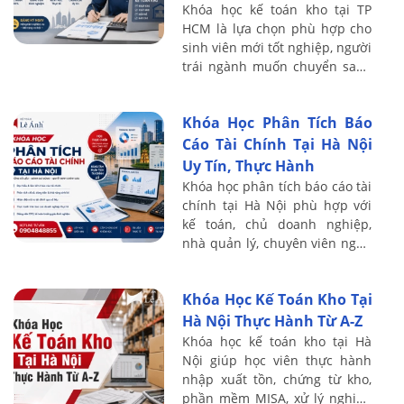
Khóa học kế toán kho tại TP
HCM là lựa chọn phù hợp cho
sinh viên mới tốt nghiệp, người
trái ngành muốn chuyển sang
kế toán, nhân viên kho cần
nâng cao nghiệp vụ hoặc kế
Khóa Học Phân Tích Báo
toán muốn ...
Cáo Tài Chính Tại Hà Nội
Uy Tín, Thực Hành
Khóa học phân tích báo cáo tài
chính tại Hà Nội phù hợp với
kế toán, chủ doanh nghiệp,
nhà quản lý, chuyên viên ngân
hàng, nhà đầu tư và người
muốn nâng cao khả năng đọc
Khóa Học Kế Toán Kho Tại
hiểu số ...
Hà Nội Thực Hành Từ A-Z
Khóa học kế toán kho tại Hà
Nội giúp học viên thực hành
nhập xuất tồn, chứng từ kho,
phần mềm MISA, xử lý nghiệp