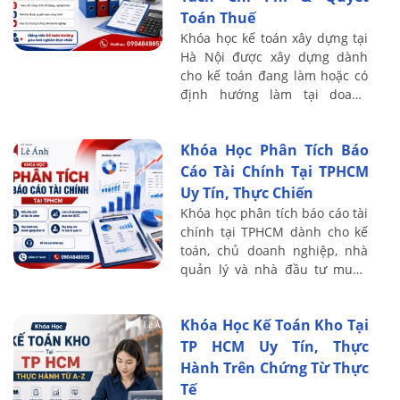
Toán Thuế
Khóa học kế toán xây dựng tại
Hà Nội được xây dựng dành
cho kế toán đang làm hoặc có
định hướng làm tại doanh
nghiệp xây dựng, xây lắp, thi
công nội thất, cơ điện, cầu
Khóa Học Phân Tích Báo
đường và hạ ...
Cáo Tài Chính Tại TPHCM
Uy Tín, Thực Chiến
Khóa học phân tích báo cáo tài
chính tại TPHCM dành cho kế
toán, chủ doanh nghiệp, nhà
quản lý và nhà đầu tư muốn
nâng cao khả năng đọc hiểu
BCTC, đánh giá tình hình tài
Khóa Học Kế Toán Kho Tại
chính và ...
TP HCM Uy Tín, Thực
Hành Trên Chứng Từ Thực
Tế