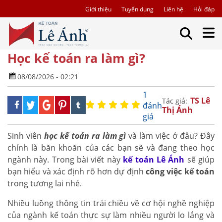
Giới thiệu
Tuyển dụng
Liên hệ
Hỏi đáp
Học kế toán ra làm gì?
08/08/2026 - 02:21
1
TS Lê
Tác giả:
đánh
Thị Ánh
giá
Sinh viên
học kế toán ra làm gì
và làm việc ở đâu? Đây
chính là băn khoăn của các bạn sẽ và đang theo học
ngành này. Trong bài viết này
kế toán Lê Ánh
sẽ giúp
bạn hiểu và xác định rõ hơn dự định
công việc kế toán
trong tương lai nhé.
Nhiều luồng thông tin trái chiều về cơ hội nghề nghiệp
của ngành kế toán thực sự làm nhiều người lo lắng và