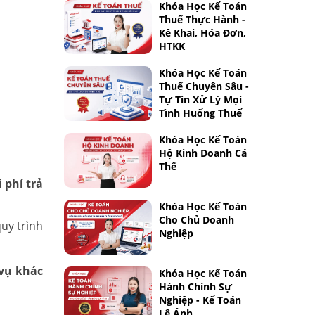
Khóa Học Kế Toán
Thuế Thực Hành -
Kê Khai, Hóa Đơn,
HTKK
Khóa Học Kế Toán
Thuế Chuyên Sâu -
Tự Tin Xử Lý Mọi
Tình Huống Thuế
Khóa Học Kế Toán
Hộ Kinh Doanh Cá
Thể
 phí trả
Khóa Học Kế Toán
Cho Chủ Doanh
quy trình
Nghiệp
 vụ
khác
Khóa Học Kế Toán
Hành Chính Sự
Nghiệp - Kế Toán
Lê Ánh