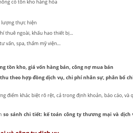
không có tồn kho hàng hóa
 lượng thực hiện
í thuê ngoài, khấu hao thiết bị...
y tư vấn, spa, thẩm mỹ viện...
ng tồn kho, giá vốn hàng bán, công nợ mua bán
thu theo hợp đồng dịch vụ, chi phí nhân sự, phân bổ chi
ng điểm khác biệt rõ rệt, cả trong định khoản, báo cáo, và 
ần
so sánh chi tiết: kế toán công ty thương mại và dịch