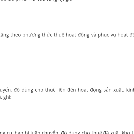
ạ tầng theo phương thức thuê hoạt động và phục vụ hoạt đ
huyển, đồ dùng cho thuê liên đến hoạt động sản xuất, ki
, ghi:
dụng cụ, bao bì luân chuyển, đồ dùng cho thuê đã xuất kho t