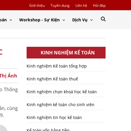
Giới thiệu
Tuyển dụng
Liên hệ
Hỏi đáp
Toán
Workshop - Sự Kiện
Dịch Vụ
C
KINH NGHIỆM KẾ TOÁN
Kinh nghiệm Kế toán tổng hợp
 Thị Ánh
Kinh nghiệm Kế toán thuế
eo Thông
Kinh nghiệm chọn khoá học kế toán
Kinh nghiệm kế toán cho sinh viên
ản, cùng
99.
Kinh nghiệm tin học kế toán
Kế toán vốn bằng tiền