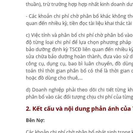
thuần), trừ trường hợp hợp nhất kinh doanh dư
- Các khoản chi phí chờ phân bổ khác không thỏ
quan đến nhiều kỳ, tiền đọc tài liệu khai thác tà
c) Việc tính và phân bổ chi phí chờ phân bổ và
độ từng loại chi phí để lựa chọn phương pháp v
bảo dưỡng định kỳ TSCĐ liên quan đến nhiều kỳ 
sửa chữa bảo dưỡng hoàn thành, đưa vào sử dụ
công cụ, dụng cụ, bao bì luân chuyển, đồ dùn
toán thì thời gian phân bổ có thể là thời gia
hoặc đồ dùng cho thuê,...
d) Doanh nghiệp phải theo dõi chi tiết từng k
phân bổ vào các đối tượng chịu chi phí của từng
2. Kết cấu và nội dung phản ánh của 
Bên Nợ:
Các khoản chi phí chờ phân bổ phát sinh trong 