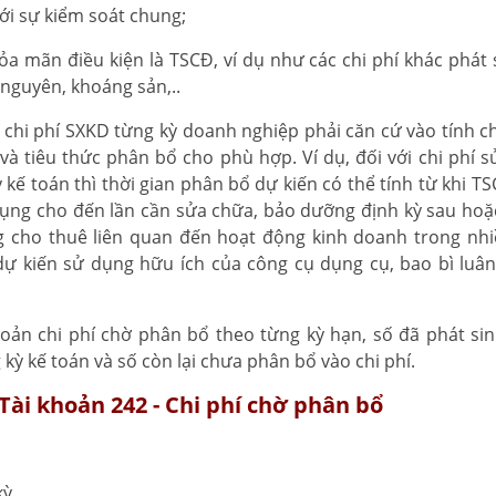
ới sự kiểm soát chung;
a mãn điều kiện là TSCĐ, ví dụ như các chi phí khác phát s
i nguyên, khoáng sản,..
o chi phí SXKD từng kỳ doanh nghiệp phải căn cứ vào tính c
à tiêu thức phân bổ cho phù hợp. Ví dụ, đối với chi phí s
kế toán thì thời gian phân bổ dự kiến có thể tính từ khi T
ng cho đến lần cần sửa chữa, bảo dưỡng định kỳ sau hoặc
g cho thuê liên quan đến hoạt động kinh doanh trong nhi
n dự kiến sử dụng hữu ích của công cụ dụng cụ, bao bì luâ
hoản chi phí chờ phân bổ theo từng kỳ hạn, số đã phát sin
 kỳ kế toán và số còn lại chưa phân bổ vào chi phí.
Tài khoản 242 - Chi phí chờ phân bổ
kỳ.