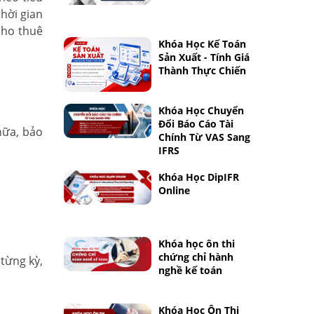
hời gian
cho thuê
Khóa Học Kế Toán
Sản Xuất - Tính Giá
Thành Thực Chiến
Khóa Học Chuyển
Đổi Báo Cáo Tài
hữa, bảo
Chính Từ VAS Sang
IFRS
Khóa Học DipIFR
Online
Khóa học ôn thi
chứng chỉ hành
 từng kỳ,
nghề kế toán
Khóa Học Ôn Thi