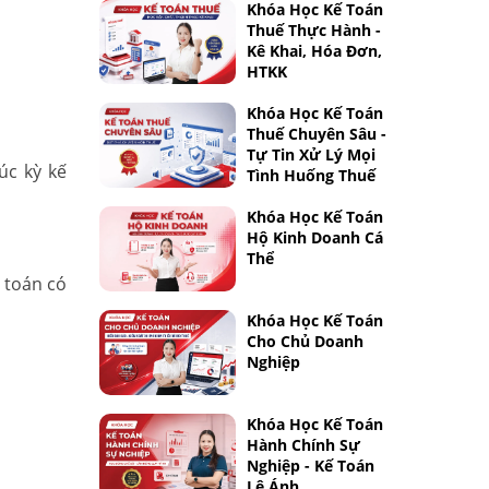
Khóa Học Kế Toán
Thuế Thực Hành -
Kê Khai, Hóa Đơn,
HTKK
Khóa Học Kế Toán
Thuế Chuyên Sâu -
Tự Tin Xử Lý Mọi
úc kỳ kế
Tình Huống Thuế
Khóa Học Kế Toán
Hộ Kinh Doanh Cá
Thể
 toán có
Khóa Học Kế Toán
Cho Chủ Doanh
Nghiệp
Khóa Học Kế Toán
Hành Chính Sự
Nghiệp - Kế Toán
Lê Ánh