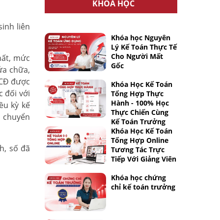
KHÓA HỌC
inh liên
Khóa học Nguyên
Lý Kế Toán Thực Tế
Cho Người Mất
hất, mức
Gốc
ửa chữa,
SCĐ được
Khóa Học Kế Toán
 đối với
Tổng Hợp Thực
Hành - 100% Học
ều kỳ kế
Thực Chiến Cùng
n chuyển
Kế Toán Trưởng
Khóa Học Kế Toán
Tổng Hợp Online
h, số đã
Tương Tác Trực
Tiếp Với Giảng Viên
Khóa học chứng
chỉ kế toán trưởng