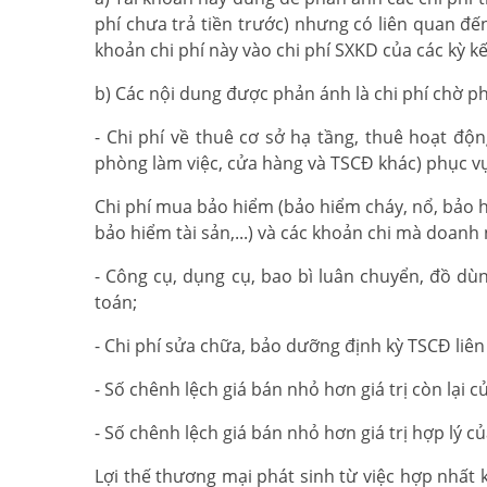
phí chưa trả tiền trước) nhưng có liên quan đế
khoản chi phí này vào chi phí SXKD của các kỳ k
b) Các nội dung được phản ánh là chi phí chờ 
- Chi phí về thuê cơ sở hạ tầng, thuê hoạt độ
phòng làm việc, cửa hàng và TSCĐ khác) phục vụ
Chi phí mua bảo hiểm (bảo hiểm cháy, nổ, bảo h
bảo hiểm tài sản,...) và các khoản chi mà doanh
- Công cụ, dụng cụ, bao bì luân chuyển, đồ dù
toán;
- Chi phí sửa chữa, bảo dưỡng định kỳ TSCĐ liê
- Số chênh lệch giá bán nhỏ hơn giá trị còn lại c
- Số chênh lệch giá bán nhỏ hơn giá trị hợp lý c
Lợi thế thương mại phát sinh từ việc hợp nhất 