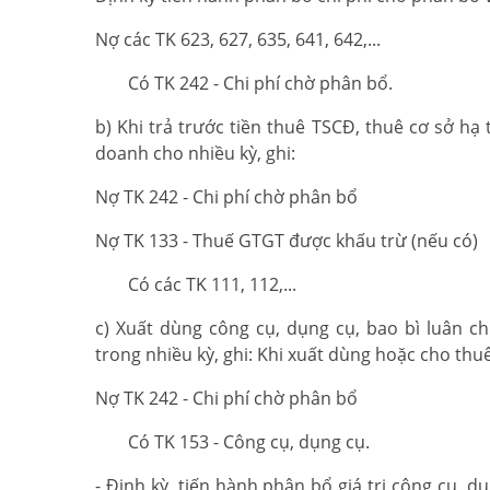
Nợ các TK 623, 627, 635, 641, 642,...
Có TK 242 - Chi phí chờ phân bổ.
b) Khi trả trước tiền thuê TSCĐ, thuê cơ sở h
doanh cho nhiều kỳ, ghi:
Nợ TK 242 - Chi phí chờ phân bổ
Nợ TK 133 - Thuế GTGT được khấu trừ (nếu có)
Có các TK 111, 112,...
c) Xuất dùng công cụ, dụng cụ, bao bì luân c
trong nhiều kỳ, ghi: Khi xuất dùng hoặc cho thuê
Nợ TK 242 - Chi phí chờ phân bổ
Có TK 153 - Công cụ, dụng cụ.
- Định kỳ, tiến hành phân bổ giá trị công cụ, 