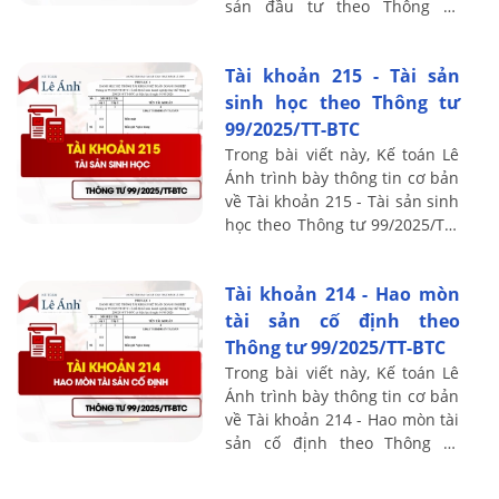
sản đầu tư theo Thông tư
99/2025/TT-BTC, bao gồm
nguyên tắc kế toán, kết cấu và
Tài khoản 215 - Tài sản
nội dung ...
sinh học theo Thông tư
99/2025/TT-BTC
Trong bài viết này, Kế toán Lê
Ánh trình bày thông tin cơ bản
về Tài khoản 215 - Tài sản sinh
học theo Thông tư 99/2025/TT-
BTC, bao gồm nguyên tắc kế
toán, kết cấu và nội dung phản
Tài khoản 214 - Hao mòn
...
tài sản cố định theo
Thông tư 99/2025/TT-BTC
Trong bài viết này, Kế toán Lê
Ánh trình bày thông tin cơ bản
về Tài khoản 214 - Hao mòn tài
sản cố định theo Thông tư
99/2025/TT-BTC, bao gồm
nguyên tắc kế toán, kết cấu và