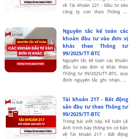
về Tài khoản 221 - Đầu tư vào
công ty con theo Thông tư
99/2025/TT-BTC, bao gồm
nguyên tắc kế toán, kết cấu và
Nguyên tắc kế toán các
nội ...
khoản đầu tư vào đơn vị
khác theo Thông tư
99/2025/TT-BTC
Nguyên tắc kế toán các khoản
đầu tư vào đơn vị khác theo
Thông tư 99/2025/TT-BTC, quy
định nguyên tắc ghi nhận, đo
lường và trình bày kế toán đối
với các khoản đầu tư tài chính
Tài khoản 217 - Bất động
dài ...
sản đầu tư theo Thông tư
99/2025/TT-BTC
Trong bài viết này, Kế toán Lê
Ánh trình bày thông tin cơ bản
về Tài khoản 217 - Bất động