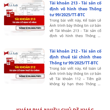
Tài khoản 213 - Tài sản cố
nội ...
định vô hình theo Thông
tư 99/2025/TT-BTC
Trong bài viết này, Kế toán Lê
Ánh trình bày thông tin cơ bản
về Tài khoản 213 - Tài sản cố
định vô hình theo Thông tư
99/2025/TT-BTC, bao gồm
nguyên tắc kế toán, kết cấu và
Tài khoản 212 - Tài sản cố
nội ...
định thuê tài chính theo
Thông tư 99/2025/TT-BTC
Trong bài viết này, Kế toán Lê
Ánh trình bày thông tin cơ bản
về Tài khoản 112 – Tiền gửi
không kỳ hạn theo Thông tư
99/2025/TT-BTC, bao gồm
nguyên tắc kế toán, kết cấu và
nội dung ...