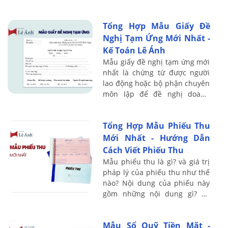
thì Séc cũng trở thành một
công cụ thanh ...
Tổng Hợp Mẫu Giấy Đề
Nghị Tạm Ứng Mới Nhất -
Kế Toán Lê Ánh
Mẫu giấy đề nghị tạm ứng mới
nhất là chứng từ được người
lao động hoặc bộ phận chuyên
môn lập để đề nghị doanh
nghiệp cấp trước một khoản
tiền phục vụ công tác, mua
Tổng Hợp Mẫu Phiếu Thu
hàng hóa, vật ...
Mới Nhất - Hướng Dẫn
Cách Viết Phiếu Thu
Mẫu phiếu thu là gì? và giá trị
pháp lý của phiếu thu như thế
nào? Nội dung của phiếu này
gồm những nội dung gì? Và
đâu là mẫu phiếu thu chuẩn
nhất với thông tư mà doanh
Mẫu Sổ Quỹ Tiền Mặt -
nghiệp của ...