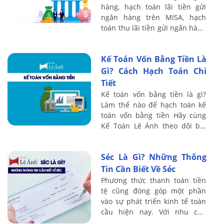
hàng, hạch toán lãi tiền gửi
ngân hàng trên MISA, hạch
toán thu lãi tiền gửi ngân hàng
trên MISA như thế nào cho
đúng? Hãy cùng tìm hiểu với
Kế Toán Vốn Bằng Tiền Là
Kế toán Lê ...
Gì? Cách Hạch Toán Chi
Tiết
Kế toán vốn bằng tiền là gì?
Làm thế nào để hạch toán kế
toán vốn bằng tiền Hãy cùng
Kế Toán Lê Ánh theo dõi bài
viết sau đây để biết thêm
thông tin chi tiết nhé!
Séc Là Gì? Những Thông
Tin Cần Biết Về Séc
Phương thức thanh toán tiền
tệ cũng đóng góp một phần
vào sự phát triển kinh tế toàn
cầu hiện nay. Với nhu cầu
thanh toán vô cùng đa dạng