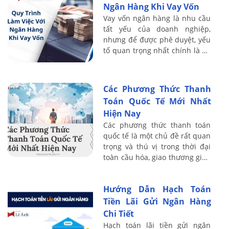
Ngân Hàng Khi Vay Vốn
Vay vốn ngân hàng là nhu cầu
tất yếu của doanh nghiệp,
nhưng để được phê duyệt, yếu
tố quan trọng nhất chính là hệ
thống kế toán minh bạch và
báo cáo tài chính đáng tin cậy.
Đây là ...
Các Phương Thức Thanh
Toán Quốc Tế Mới Nhất
Hiện Nay
Các phương thức thanh toán
quốc tế là một chủ đề rất quan
trọng và thú vị trong thời đại
toàn cầu hóa, giao thương giữa
các nước ngày càng phát triển
hiện nay
Hướng Dẫn Hạch Toán
Tiền Lãi Gửi Ngân Hàng
Chi Tiết
Hạch toán lãi tiền gửi ngân