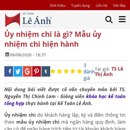
Giới thiệu
Tuyển dụng
Liên hệ
Hỏi đáp
Ủy nhiệm chi là gì? Mẫu ủy
nhiệm chi hiện hành
06/08/2026 - 18:37
3
TS Lê
Tác giả:
đánh
Thị Ánh
giá
Nội dung bài viết được cố vấn chuyên môn bởi TS.
Nguyễn Thị Chinh Lam - Giảng viên
khóa học kế toán
tổng hợp
thực hành tại Kế Toán Lê Ánh.
Ủy nhiệm chi
do khách hàng lập, ký và điền thông tin
theo
mẫu ủy nhiệm chi
mà ngân hàng quy định, làm
căn cứ để ngân hàng trích tiền từ tài khoản khách hàng