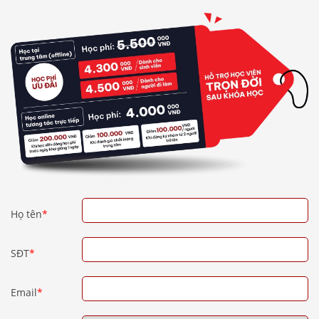
Họ tên
*
SĐT
*
Email
*