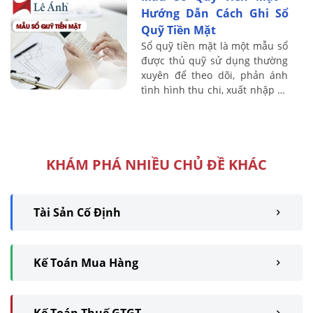
Hướng Dẫn Cách Ghi Sổ
Quỹ Tiền Mặt
Sổ quỹ tiền mặt là một mẫu sổ
được thủ quỹ sử dụng thường
xuyên để theo dõi, phản ánh
tình hình thu chi, xuất nhập và
tồn quỹ bằng tiền mặt của một
đơn vị, tổ chức, doanh ...
KHÁM PHÁ NHIỀU CHỦ ĐỀ KHÁC
Tài Sản Cố Định
Kế Toán Mua Hàng