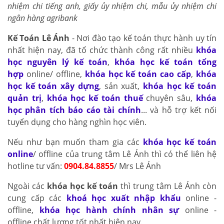
nhiệm chi tiếng anh, giấy ủy nhiệm chi, mẫu ủy nhiệm chi
ngân hàng agribank
Kế Toán Lê Ánh
- Nơi đào tạo kế toán thực hành uy tín
nhất hiện nay, đã tổ chức thành công rất nhiều
khóa
học nguyên lý kế toán
,
khóa học kế toán tổng
hợp
online/ offline,
khóa học kế toán cao cấp
,
khóa
học kế toán xây dựng
, sản xuất,
khóa học kế toán
quản trị
,
khóa học kế toán thuế
chuyên sâu,
khóa
học phân tích báo cáo tài chính
... và hỗ trợ kết nối
tuyển dụng cho hàng nghìn học viên.
Nếu như bạn muốn tham gia các
khóa học kế toán
online
/ offline của trung tâm Lê Ánh thì có thể liên hệ
hotline tư vấn:
0904.84.8855
/ Mrs Lê Ánh
Ngoài các
khóa học kế toán
thì trung tâm Lê Ánh còn
cung cấp các
khoá học xuất nhập khẩu
online -
offline,
khóa học hành chính nhân sự
online -
offline chất lượng tốt nhất hiện nay.