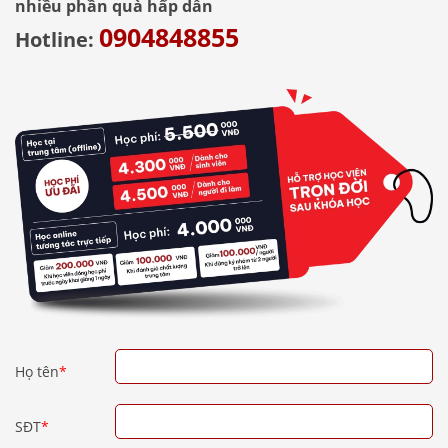
nhiều phần quà hấp dẫn
0904848855
Hotline:
Họ tên
*
SĐT
*