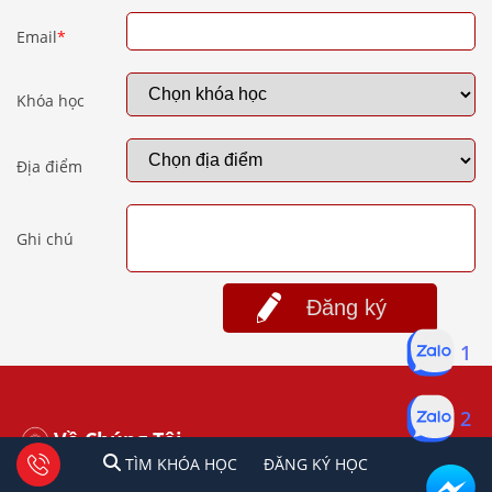
Email
*
Khóa học
Địa điểm
Ghi chú
Đăng ký
1
2
Về Chúng Tôi
1
2
Tư vấn facebook
TÌM KHÓA HỌC
ĐĂNG KÍ HỌC
TÌM KHÓA HỌC
ĐĂNG KÝ HỌC
Giới Thiệu