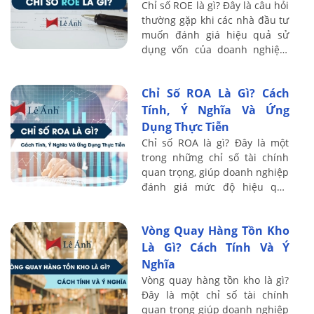
Chỉ số ROE là gì? Đây là câu hỏi
thường gặp khi các nhà đầu tư
muốn đánh giá hiệu quả sử
dụng vốn của doanh nghiệp.
ROE là một chỉ số quan trọng
thể hiện mức độ sinh lời mà
Chỉ Số ROA Là Gì? Cách
doanh ...
Tính, Ý Nghĩa Và Ứng
Dụng Thực Tiễn
Chỉ số ROA là gì? Đây là một
trong những chỉ số tài chính
quan trọng, giúp doanh nghiệp
đánh giá mức độ hiệu quả
trong việc sử dụng tài sản để
tạo ra lợi nhuận. Bài viết dưới
Vòng Quay Hàng Tồn Kho
đây ...
Là Gì? Cách Tính Và Ý
Nghĩa
Vòng quay hàng tồn kho là gì?
Đây là một chỉ số tài chính
quan trọng giúp doanh nghiệp