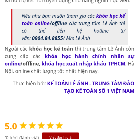
và hỗ trợ kết nối tuyển dụng cho hàng nghìn học viên.
Nếu như bạn muốn tham gia các
khóa học kế
toán online
/offline
của trung tâm Lê Ánh thì
có thể liên hệ hotline tư
vấn:
0904.84.8855
/ Mrs Lê Ánh
Ngoài các
khóa học kế toán
thì trung tâm Lê Ánh còn
cung cấp các
khóa học hành chính nhân sự
online
/offline
,
khóa học xuất nhập khẩu TPHCM
, Hà
Nội, online chất lượng tốt nhất hiện nay.
Thực hiện bởi:
KẾ TOÁN LÊ ÁNH - TRUNG TÂM ĐÀO
TẠO KẾ TOÁN SỐ 1 VIỆT NAM
5.0
(0 lượt đánh giá)
Viết đánh giá