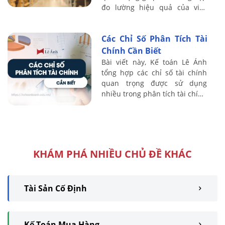
đo lường hiệu quả của việc
quản lý hàng tồn kho. Hiểu rõ
cách tính vòng quay hàng tồn
Các Chỉ Số Phân Tích Tài
kho và ...
Chính Cần Biết
Bài viết này, Kế toán Lê Ánh
tổng hợp các chỉ số tài chính
quan trọng được sử dụng
nhiều trong phân tích tài chính
doanh nghiệp. Để ghi nhớ và
vận dụng các chỉ tiêu phân
tích hiệu ...
KHÁM PHÁ NHIỀU CHỦ ĐỀ KHÁC
Tài Sản Cố Định
Kế Toán Mua Hàng