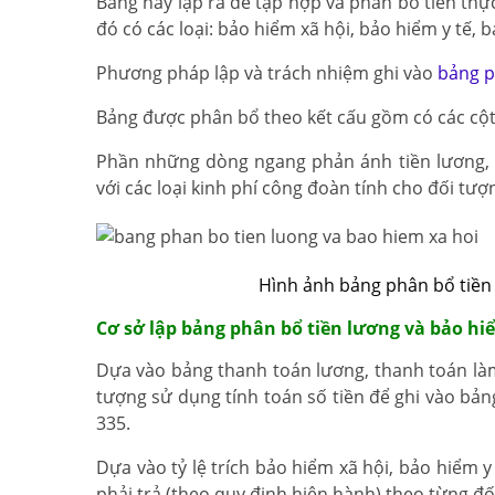
Bảng này lập ra để tập hợp và phân bổ tiền thực
đó có các loại: bảo hiểm xã hội, bảo hiểm y tế,
Phương pháp lập và trách nhiệm ghi vào
bảng p
Bảng được phân bổ theo kết cấu gồm có các cột d
Phần những dòng ngang phản ánh tiền lương, b
với các loại kinh phí công đoàn tính cho đối tư
Hình ảnh bảng phân bổ tiền
Cơ sở lập bảng phân bổ tiền lương và bảo hi
Dựa vào bảng thanh toán lương, thanh toán làm
tượng sử dụng tính toán số tiền để ghi vào bả
335.
Dựa vào tỷ lệ trích bảo hiểm xã hội, bảo hiểm y
phải trả (theo quy định hiện hành) theo từng đố