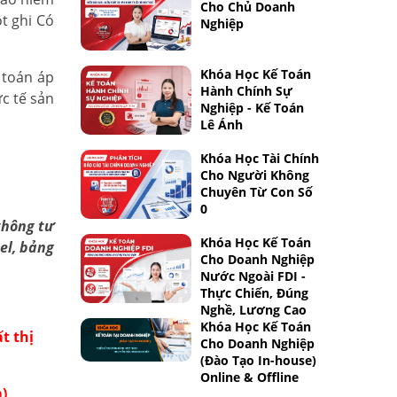
Cho Chủ Doanh
t ghi Có
Nghiệp
Khóa Học Kế Toán
 toán áp
Hành Chính Sự
ực tế sản
Nghiệp - Kế Toán
Lê Ánh
Khóa Học Tài Chính
Cho Người Không
Chuyên Từ Con Số
0
thông tư
Khóa Học Kế Toán
el, bảng
Cho Doanh Nghiệp
Nước Ngoài FDI -
Thực Chiến, Đúng
Nghề, Lương Cao
Khóa Học Kế Toán
t thị
Cho Doanh Nghiệp
(Đào Tạo In-house)
Online & Offline
)