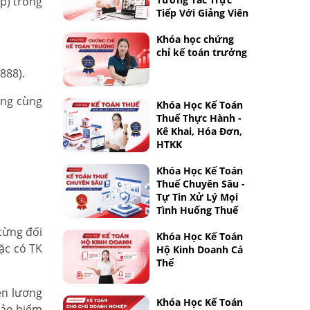
p) trong
Tiếp Với Giảng Viên
Khóa học chứng
chỉ kế toán trưởng
888).
ộng cùng
Khóa Học Kế Toán
Thuế Thực Hành -
Kê Khai, Hóa Đơn,
HTKK
Khóa Học Kế Toán
Thuế Chuyên Sâu -
Tự Tin Xử Lý Mọi
Tình Huống Thuế
từng đối
Khóa Học Kế Toán
ặc có TK
Hộ Kinh Doanh Cá
Thể
ền lương
Khóa Học Kế Toán
 bảo hiểm