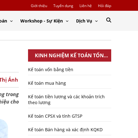
Giới thiệu
Tuyển dụng
Liên hệ
Hỏi đáp
Toán
Workshop - Sự Kiện
Dịch Vụ
KINH NGHIỆM KẾ TOÁN TỔNG
HỢP
Kế toán vốn bằng tiền
 Thị Ánh
Kế toán mua hàng
ng trong
Kế toán tiền lương và các khoản trích
thiệu cho
theo lương
Kế toán CPSX và tính GTSP
Kế toán Bán hàng và xác định KQKD