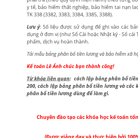
y tế, bảo hiểm thất nghiệp, bảo hiểm tai nạn l
TK 338 (3382, 3383, 3384, 3385, 3388).
Lưu ý
: Số liệu được sử dụng để ghi vào các bả
dụng ở đơn vị (như Sổ Cái hoặc Nhật ký - Sổ cái 
phẩm, dịch vụ hoàn thành.
Tải mẫu bảng phân bổ tiền lương và bảo hiễm xã hội
Kế toán Lê Ánh chúc bạn thành công!
Từ khóa liên quan
: cách lập bảng phân bổ tiề
200, cách lập bảng phân bổ tiền lương và các 
phân bổ tiền lương dùng để làm gì.
Chuyên đào tạo
các khóa học kế toán
tổn
(Được giảng dạy và thực hiện bởi 100