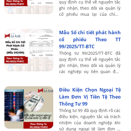
quy định cụ thể về nguyên tắc
ghi nhận, theo dõi và quản lý
cổ phiếu mua lại của chính
doanh nghiệp. Bài viết dưới
đây của Kế toán Lê Ánh sẽ giới
Mẫu Sổ chi tiết phát hành
thiệu ...
cổ phiếu Theo TT
99/2025/TT-BTC
Thông tư 99/2025/TT-BTC đã
quy định cụ thể về nguyên tắc
ghi nhận, theo dõi và quản lý
các nghiệp vụ liên quan đến
phát hành cổ phiếu. Bài viết
dưới đây của Kế toán Lê Ánh
Điều Kiện Chọn Ngoại Tệ
sẽ giới ...
Làm Đơn Vị Tiền Tệ Theo
Thông Tư 99
Thông tư 99 đã quy định rõ các
điều kiện, nguyên tắc và trách
nhiệm của doanh nghiệp khi
sử dụng ngoại tệ làm đơn vị