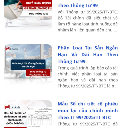
Theo Thông Tư 99
Với Thông tư 99/2025/TT-BTC,
Bộ Tài chính đã siết chặt và
làm rõ hàng loạt tình huống dễ
nhầm lẫn liên quan đến chu kỳ
kinh doanh, tái tài trợ khoản
vay, vi phạm điều khoản vay và
Phân Loại Tài Sản Ngắn
...
Hạn Và Dài Hạn Theo
Thông Tư 99
Trong quá trình lập báo cáo tài
chính, việc phân loại tài sản
ngắn hạn và dài hạn theo
Thông tư 99/2025/TT-BTC là nội
dung dễ bị nhầm lẫn và sai sót
nhất. Chỉ cần xác định không
Mẫu Sổ chi tiết cổ phiếu
...
mua lại của chính mình
Theo TT 99/2025/TT-BTC
Thông tư 99/2025/TT-BTC đã