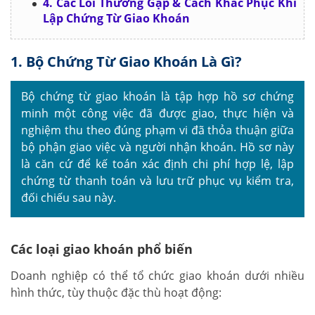
4. Các Lỗi Thường Gặp & Cách Khắc Phục Khi
Lập Chứng Từ Giao Khoán
1. Bộ Chứng Từ Giao Khoán Là Gì?
Bộ chứng từ giao khoán là tập hợp hồ sơ chứng
minh một công việc đã được giao, thực hiện và
nghiệm thu theo đúng phạm vi đã thỏa thuận giữa
bộ phận giao việc và người nhận khoán. Hồ sơ này
là căn cứ để kế toán xác định chi phí hợp lệ, lập
chứng từ thanh toán và lưu trữ phục vụ kiểm tra,
đối chiếu sau này.
Các loại giao khoán phổ biến
Doanh nghiệp có thể tổ chức giao khoán dưới nhiều
hình thức, tùy thuộc đặc thù hoạt động: