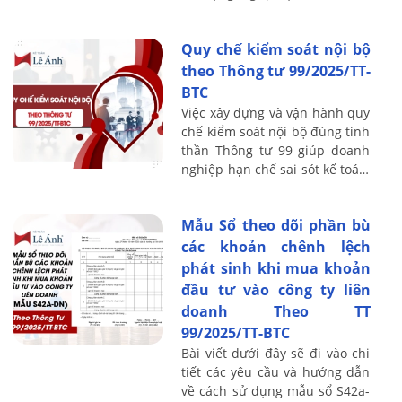
tiền tệ kế toán. Bài viết dưới
đây của Kế toán Lê Ánh sẽ làm
Quy chế kiểm soát nội bộ
rõ ...
theo Thông tư 99/2025/TT-
BTC
Việc xây dựng và vận hành quy
chế kiểm soát nội bộ đúng tinh
thần Thông tư 99 giúp doanh
nghiệp hạn chế sai sót kế toán,
phòng ngừa gian lận và nâng
cao chất lượng báo cáo tài ...
Mẫu Sổ theo dõi phần bù
các khoản chênh lệch
phát sinh khi mua khoản
đầu tư vào công ty liên
doanh Theo TT
99/2025/TT-BTC
Bài viết dưới đây sẽ đi vào chi
tiết các yêu cầu và hướng dẫn
về cách sử dụng mẫu sổ S42a-