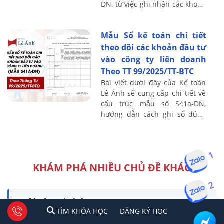
DN, từ việc ghi nhận các khoản
chênh lệch đến các nguyên tắc
ghi sổ cần tuân thủ, giúp ...
Mẫu Sổ kế toán chi tiết
theo dõi các khoản đầu tư
vào công ty liên doanh
Theo TT 99/2025/TT-BTC
Bài viết dưới đây của Kế toán
Lê Ánh sẽ cung cấp chi tiết về
cấu trúc mẫu sổ S41a-DN,
hướng dẫn cách ghi sổ đúng
quy định và những lưu ý khi áp
dụng trong thực tế, nhằm giúp
doanh ...
1
KHÁM PHÁ NHIỀU CHỦ ĐỀ KHÁC
2
Tài Sản Cố Định
1
2
Tư vấn facebook
TÌM KHÓA HỌC
ĐĂNG KÍ HỌC
TÌM KHÓA HỌC
ĐĂNG KÝ HỌC