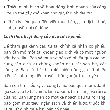
Thiếu minh bạch về hoạt động kinh doanh của công
ty, có thể gây khó khăn cho quyết định đầu tư.
Pháp lý liên quan đến việc mua bán, giao dịch, thuế,
phí, quyền lợi cổ đông.
Cách thức hoạt động của đầu tư cổ phiếu
Để tham gia kênh đầu tư tài chính cá nhân cổ phiếu,
bạn cần mở một tài khoản giao dịch và có một nguồn
vốn ban đầu. Bạn sẽ mua và bán cổ phiếu qua các nơi
cung cấp dịch vụ chứng khoán như các sàn hay các
công ty. Bạn có thể theo dõi biến động giá cổ phiếu
trên các phương tiện truyền thông hoặc trực tuyến.
Bạn nên tìm hiểu kỹ về công ty mà bạn quan tâm, đánh
giá các yếu tố tài chính, kinh doanh, tiềm năng và rủi ro
của nó. Bạn cũng nên có một kế hoạch đầu tư rõ ràng,
bao gồm mục tiêu, ngân sách và chiến lược, trước khi
ra quyết định mua hay bán cổ phiếu.