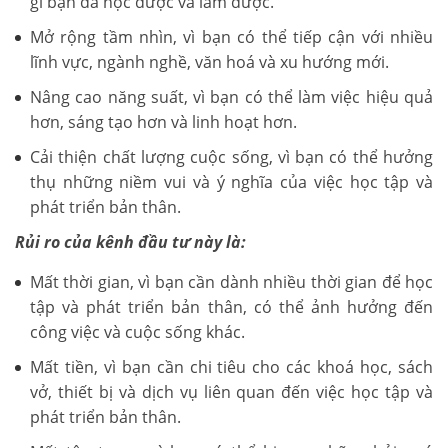
gì bạn đã học được và làm được.
Mở rộng tầm nhìn, vì bạn có thể tiếp cận với nhiều
lĩnh vực, ngành nghề, văn hoá và xu hướng mới.
Nâng cao năng suất, vì bạn có thể làm việc hiệu quả
hơn, sáng tạo hơn và linh hoạt hơn.
Cải thiện chất lượng cuộc sống, vì bạn có thể hưởng
thụ những niềm vui và ý nghĩa của việc học tập và
phát triển bản thân.
Rủi ro của kênh đầu tư này là:
Mất thời gian, vì bạn cần dành nhiều thời gian để học
tập và phát triển bản thân, có thể ảnh hưởng đến
công việc và cuộc sống khác.
Mất tiền, vì bạn cần chi tiêu cho các khoá học, sách
vở, thiết bị và dịch vụ liên quan đến việc học tập và
phát triển bản thân.