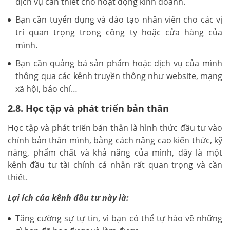
dịch vụ cần thiết cho hoạt động kinh doanh.
Bạn cần tuyển dụng và đào tạo nhân viên cho các vị
trí quan trọng trong công ty hoặc cửa hàng của
mình.
Bạn cần quảng bá sản phẩm hoặc dịch vụ của mình
thông qua các kênh truyền thông như website, mạng
xã hội, báo chí…
2.8. Học tập và phát triển bản thân
Học tập và phát triển bản thân là hình thức đầu tư vào
chính bản thân mình, bằng cách nâng cao kiến thức, kỹ
năng, phẩm chất và khả năng của mình, đây là một
kênh đầu tư tài chính cá nhân rất quan trọng và cần
thiết.
Lợi ích của kênh đầu tư này là:
Tăng cường sự tự tin, vì bạn có thể tự hào về những