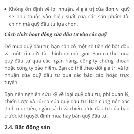
Không ổn định về lợi nhuận, vì giá trị của đơn vị quỹ
sẽ phụ thuộc vào hiệu suất của các sản phẩm tài
chính mà quỹ đầu tư lựa chọn.
Cách thức hoạt động của đầu tư vào các quỹ
Để mua quỹ đầu tư, bạn cần có một số tiền để bắt đầu
và một tổ chức tài chính để môi giới. Bạn có thể mua
quỹ đầu tư qua các ngân hàng, công ty chứng khoán
hoặc công ty bảo hiểm. Bạn có thể theo dõi giá trị và lợi
nhuận của quỹ đầu tư qua các báo cáo hoặc trực
tuyến.
Bạn nên nghiên cứu kỹ về loại quỹ đầu tư, phí quản lý,
chiến lược và rủi ro của quỹ đầu tư. Bạn cũng nên xác
định mục tiêu, ngân sách và chiến lược đầu tư của bạn
trước khi quyết định mua hay bán quỹ đầu tư.
2.4. Bất động sản