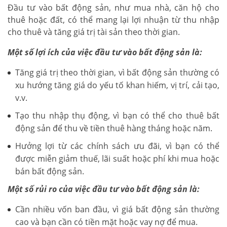
Đầu tư vào bất động sản, như mua nhà, căn hộ cho
thuê hoặc đất, có thể mang lại lợi nhuận từ thu nhập
cho thuê và tăng giá trị tài sản theo thời gian.
Một số lợi ích của việc đầu tư vào bất động sản là:
Tăng giá trị theo thời gian, vì bất động sản thường có
xu hướng tăng giá do yếu tố khan hiếm, vị trí, cải tạo,
v.v.
Tạo thu nhập thụ động, vì bạn có thể cho thuê bất
động sản để thu về tiền thuê hàng tháng hoặc năm.
Hưởng lợi từ các chính sách ưu đãi, vì bạn có thể
được miễn giảm thuế, lãi suất hoặc phí khi mua hoặc
bán bất động sản.
Một số rủi ro của việc đầu tư vào bất động sản là:
Cần nhiều vốn ban đầu, vì giá bất động sản thường
cao và bạn cần có tiền mặt hoặc vay nợ để mua.