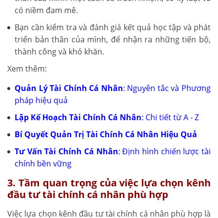
có niềm đam mê.
Bạn cần kiểm tra và đánh giá kết quả học tập và phát
triển bản thân của mình, để nhận ra những tiến bộ,
thành công và khó khăn.
Xem thêm:
Quản Lý Tài Chính Cá Nhân
: Nguyên tắc và Phương
pháp hiệu quả
Lập Kế Hoạch Tài Chính Cá Nhân
: Chi tiết từ A - Z
Bí Quyết Quản Trị Tài Chính Cá Nhân Hiệu Quả
Tư Vấn Tài Chính Cá Nhân
: Định hình chiến lược tài
chính bền vững
3. Tầm quan trọng của việc lựa chọn kênh
đầu tư tài chính cá nhân phù hợp
Việc lựa chọn kênh đầu tư tài chính cá nhân phù hợp là