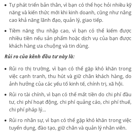
Tự phát triển bản thân, vì bạn có thể học hỏi nhiều kỹ
năng và kiến thức mới khi kinh doanh, cũng như nâng
cao khả năng lãnh đạo, quản lý, giao tiếp.
Tiềm năng thu nhập cao, vì bạn có thể kiếm được
nhiều tiền nếu sản phẩm hoặc dịch vụ của bạn được
khách hàng ưa chuộng và tin dùng.
Rủi ro của kênh đầu tư này là:
Rủi ro thị trường, vì bạn có thể gặp khó khăn trong
việc cạnh tranh, thu hút và giữ chân khách hàng, do
ảnh hưởng của các yếu tố kinh tế, chính trị, xã hội.
Rủi ro tài chính, vì bạn có thể mất tiền do chi phí đầu
tư, chi phí hoạt động, chi phí quảng cáo, chi phí thuế,
chi phí pháp lý…
Rủi ro nhân sự, vì bạn có thể gặp khó khăn trong việc
tuyển dụng, đào tạo, giữ chân và quản lý nhân viên.