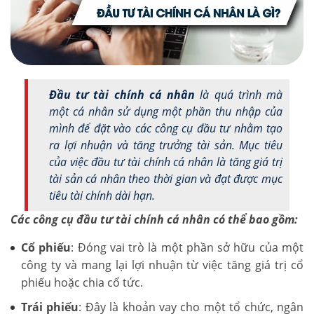
Đầu tư tài chính cá nhân
là quá trình mà
một cá nhân sử dụng một phần thu nhập của
mình để đặt vào các công cụ đầu tư nhằm tạo
ra lợi nhuận và tăng trưởng tài sản. Mục tiêu
của việc đầu tư tài chính cá nhân là tăng giá trị
tài sản cá nhân theo thời gian và đạt được mục
tiêu tài chính dài hạn.
Các công cụ đầu tư tài chính cá nhân có thể bao gồm:
Cổ phiếu
: Đóng vai trò là một phần sở hữu của một
công ty và mang lại lợi nhuận từ việc tăng giá trị cổ
phiếu hoặc chia cổ tức.
Trái phiếu
: Đây là khoản vay cho một tổ chức, ngân