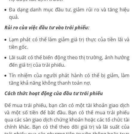
Đa dạng danh mục đầu tư, giảm rủi ro và tăng hiệu
quả.
Rủi ro của việc đầu tư vào trái phiếu:
Lạm phát có thể làm giảm giá trị thực của tiền lãi và
tiền gốc.
Lãi suất có thể biến động theo thị trường, ảnh hưởng
đến giá trị của trái phiếu.
Tín nhiệm của người phát hành có thể bị giảm, làm
tăng khả năng không thanh toán nợ.
Cách thức hoạt động của đầu tư trái phiếu
Để mua trái phiếu, bạn cần có một tài khoản giao dịch
và một số tiền để bắt đầu. Bạn có thể mua trái phiếu
qua các sàn giao dịch chứng khoán hoặc các tổ chức tài
chính khác. Bạn có thể theo dõi giá trị và lãi suất của
trái phiếu qua các phương tiện truyền thông hoặc trực