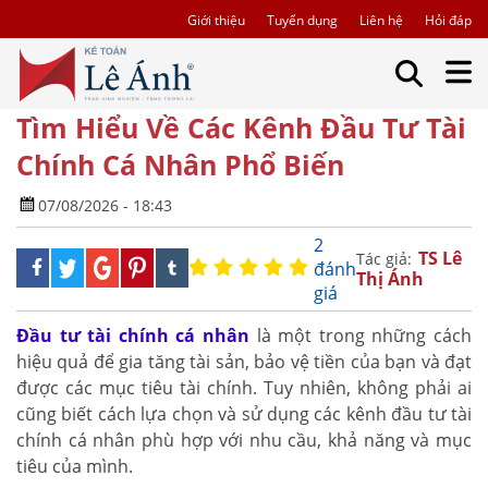
Giới thiệu
Tuyển dụng
Liên hệ
Hỏi đáp
Tìm Hiểu Về Các Kênh Đầu Tư Tài
Chính Cá Nhân Phổ Biến
07/08/2026 - 18:43
2
TS Lê
Tác giả:
đánh
Thị Ánh
giá
Đầu tư tài chính cá nhân
là một trong những cách
hiệu quả để gia tăng tài sản, bảo vệ tiền của bạn và đạt
được các mục tiêu tài chính. Tuy nhiên, không phải ai
cũng biết cách lựa chọn và sử dụng các kênh đầu tư tài
chính cá nhân phù hợp với nhu cầu, khả năng và mục
tiêu của mình.