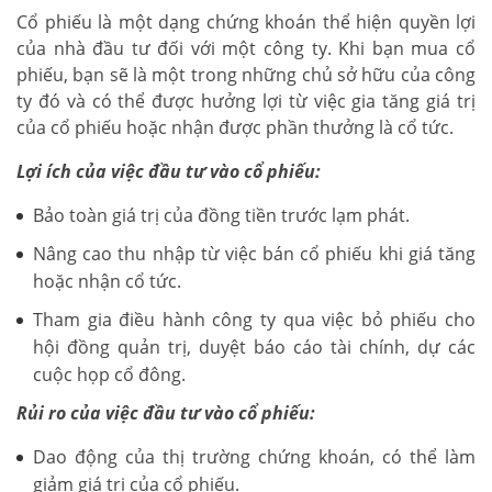
Cổ phiếu là một dạng chứng khoán thể hiện quyền lợi
của nhà đầu tư đối với một công ty. Khi bạn mua cổ
phiếu, bạn sẽ là một trong những chủ sở hữu của công
ty đó và có thể được hưởng lợi từ việc gia tăng giá trị
của cổ phiếu hoặc nhận được phần thưởng là cổ tức.
Lợi ích của việc đầu tư vào cổ phiếu:
Bảo toàn giá trị của đồng tiền trước lạm phát.
Nâng cao thu nhập từ việc bán cổ phiếu khi giá tăng
hoặc nhận cổ tức.
Tham gia điều hành công ty qua việc bỏ phiếu cho
hội đồng quản trị, duyệt báo cáo tài chính, dự các
cuộc họp cổ đông.
Rủi ro của việc đầu tư vào cổ phiếu:
Dao động của thị trường chứng khoán, có thể làm
giảm giá trị của cổ phiếu.