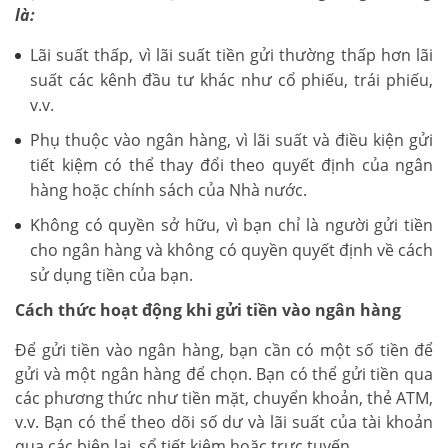
là:
Lãi suất thấp, vì lãi suất tiền gửi thường thấp hơn lãi
suất các kênh đầu tư khác như cổ phiếu, trái phiếu,
v.v.
Phụ thuộc vào ngân hàng, vì lãi suất và điều kiện gửi
tiết kiệm có thể thay đổi theo quyết định của ngân
hàng hoặc chính sách của Nhà nước.
Không có quyền sở hữu, vì bạn chỉ là người gửi tiền
cho ngân hàng và không có quyền quyết định về cách
sử dụng tiền của bạn.
Cách thức hoạt động khi gửi tiền vào ngân hàng
Để gửi tiền vào ngân hàng, bạn cần có một số tiền để
gửi và một ngân hàng để chọn. Bạn có thể gửi tiền qua
các phương thức như tiền mặt, chuyển khoản, thẻ ATM,
v.v. Bạn có thể theo dõi số dư và lãi suất của tài khoản
qua các biên lai, sổ tiết kiệm hoặc trực tuyến.