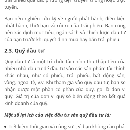
tuyến.
Bạn nên nghiên cứu kỹ về người phát hành, điều kiện
phát hành, thời hạn và rủi ro của trái phiếu. Bạn cũng
nên xác định mục tiêu, ngân sách và chiến lược đầu tư
của bạn trước khi quyết định mua hay bán trái phiếu.
2.3. Quỹ đầu tư
Qũy đầu tư là một tổ chức tài chính thu thập tiền của
nhiều nhà đầu tư để đầu tư vào các sản phẩm tài chính
khác nhau, như cổ phiếu, trái phiếu, bất động sản,
vàng, ngoại tệ, v.v. Khi tham gia vào quỹ đầu tư, bạn sẽ
nhận được một phần cổ phần của quỹ, gọi là đơn vị
quỹ. Giá trị của đơn vị quỹ sẽ biến động theo kết quả
kinh doanh của quỹ.
Một số lợi ích của việc đầu tư vào quỹ đầu tư là:
Tiết kiệm thời gian và công sức, vì bạn không cần phải