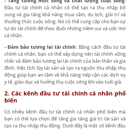
- Tăng cường mức sống và chất lượng cuộc sống
:
Đầu tư tài chính cá nhân có thể tạo ra thu nhập bổ
sung và gia tăng khả năng mua sắm, du lịch, giải trí và
thưởng thức cuộc sống. Nó có thể cung cấp cho bạn sự
tự do tài chính để theo đuổi những niềm vui và ước mơ
cá nhân.
- Đảm bảo tương lai tài chính
: Bằng cách đầu tư tài
chính cá nhân, bạn có thể xây dựng nền tài chính vững
chắc và đảm bảo tương lai tài chính của bản thân và gia
đình. Việc tích lũy tài sản và tạo ra nguồn thu nhập thụ
động giúp bạn an tâm về khả năng tiếp cận các dịch vụ
y tế, giáo dục và hưởng thụ cuộc sống khi vào tuổi già.
2. Các kênh đầu tư tài chính cá nhân phổ
biến
Có nhiều kênh đầu tư tài chính cá nhân phổ biến mà
bạn có thể lựa chọn để tăng gia tăng giá trị tài sản và
tạo ra thu nhập thụ động. Dưới đây là một số kênh đầu