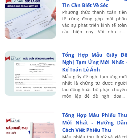
Tin Cần Biết Về Séc
Phương thức thanh toán tiền
tệ cũng đóng góp một phần
vào sự phát triển kinh tế toàn
cầu hiện nay. Với nhu cầu
thanh toán vô cùng đa dạng
thì Séc cũng trở thành một
công cụ thanh ...
Tổng Hợp Mẫu Giấy Đề
Nghị Tạm Ứng Mới Nhất -
Kế Toán Lê Ánh
Mẫu giấy đề nghị tạm ứng mới
nhất là chứng từ được người
lao động hoặc bộ phận chuyên
môn lập để đề nghị doanh
nghiệp cấp trước một khoản
tiền phục vụ công tác, mua
Tổng Hợp Mẫu Phiếu Thu
hàng hóa, vật ...
Mới Nhất - Hướng Dẫn
Cách Viết Phiếu Thu
Mẫu phiếu thu là gì? và giá trị