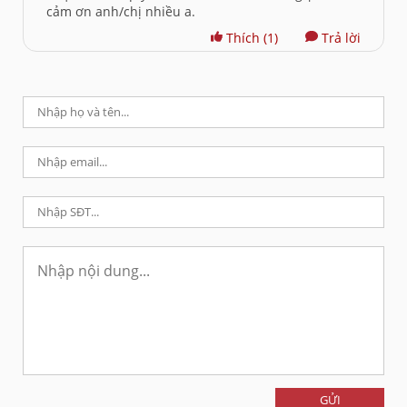
cảm ơn anh/chị nhiều a.
Thích
(1)
Trả lời
GỬI