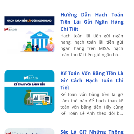
các nước ngày càng phát triển
hiện nay
Hướng Dẫn Hạch Toán
Tiền Lãi Gửi Ngân Hàng
Chi Tiết
Hạch toán lãi tiền gửi ngân
hàng, hạch toán lãi tiền gửi
ngân hàng trên MISA, hạch
toán thu lãi tiền gửi ngân hàng
trên MISA như thế nào cho
đúng? Hãy cùng tìm hiểu với
Kế Toán Vốn Bằng Tiền Là
Kế toán Lê ...
Gì? Cách Hạch Toán Chi
Tiết
Kế toán vốn bằng tiền là gì?
Làm thế nào để hạch toán kế
toán vốn bằng tiền Hãy cùng
Kế Toán Lê Ánh theo dõi bài
viết sau đây để biết thêm
thông tin chi tiết nhé!
Séc Là Gì? Những Thông