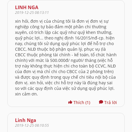
LINH NGA
2019-12-25 08:13:11
xin hỏi, đơn vị của chúng tôi là đơn vị đơn vị sự
nghiệp công tự bảo đảm một phần chi thường
xuyên, có trích lập các quỹ như quỹ khen thưởng,
quỹ phúc lợi... theo nghị định 16/2015/nđ-cp. hiện
nay, chúng tôi sử dụng quỹ phúc lợi để hỗ trợ cho
CBCC, NLĐ thuộc bộ phận quản lý, phục vụ (là
CBCC thuộc phòng tài chính - kế toán, tổ chức hành
chính) với mức là 500.000đ/ người/ tháng (việc hỗ
trợ này không thực hiện chi cho toàn bộ CCVC, NLĐ
của đơn vị mà chỉ chi cho CBCC của 2 phòng trên)
và được quy định trong quy chế chi tiêu nội bộ của
đơn vị. xin hỏi, việc chi hỗ trợ này là đúng hay sai
so với các quy định của việc sử dụng quỹ phúc lợi.
xin cảm ơn.
Thích
(1)
Trả lời
Linh Nga
2019-12-25 08:10:55