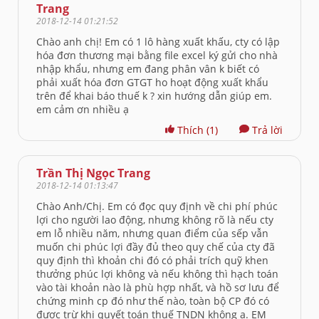
Trang
2018-12-14 01:21:52
Chào anh chị! Em có 1 lô hàng xuất khấu, cty có lập
hóa đơn thương mại bằng file excel ký gửi cho nhà
nhập khẩu, nhưng em đang phân vân k biết có
phải xuất hóa đơn GTGT ho hoạt động xuất khẩu
trên để khai báo thuế k ? xin hướng dẫn giúp em.
em cảm ơn nhiều ạ
Thích
(1)
Trả lời
Trần Thị Ngọc Trang
2018-12-14 01:13:47
Chào Anh/Chị. Em có đọc quy định về chi phí phúc
lợi cho người lao động, nhưng không rõ là nếu cty
em lỗ nhiều năm, nhưng quan điểm của sếp vẫn
muốn chi phúc lợi đầy đủ theo quy chế của cty đã
quy định thì khoản chi đó có phải trích quỹ khen
thưởng phúc lợi không và nếu không thì hạch toán
vào tài khoản nào là phù hợp nhất, và hồ sơ lưu để
chứng minh cp đó như thế nào, toàn bộ CP đó có
được trừ khi quyết toán thuế TNDN không ạ. EM