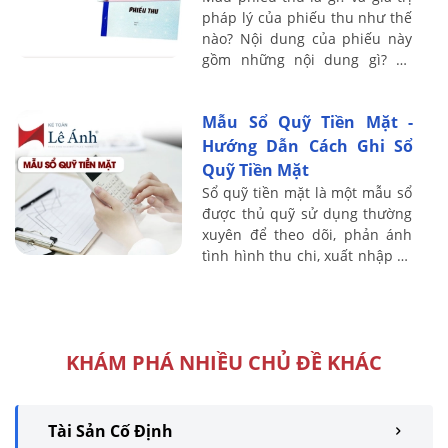
pháp lý của phiếu thu như thế
nào? Nội dung của phiếu này
gồm những nội dung gì? Và
đâu là mẫu phiếu thu chuẩn
nhất với thông tư mà doanh
Mẫu Sổ Quỹ Tiền Mặt -
nghiệp của ...
Hướng Dẫn Cách Ghi Sổ
Quỹ Tiền Mặt
Sổ quỹ tiền mặt là một mẫu sổ
được thủ quỹ sử dụng thường
xuyên để theo dõi, phản ánh
tình hình thu chi, xuất nhập và
tồn quỹ bằng tiền mặt của một
đơn vị, tổ chức, doanh ...
KHÁM PHÁ NHIỀU CHỦ ĐỀ KHÁC
Tài Sản Cố Định