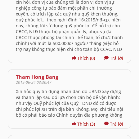
xin hỏi, đơn vị của chúng tôi là đơn vị đơn vị sự
nghiệp công tự bảo đảm một phần chi thường
xuyên, có trích lập các quỹ như quỹ khen thưởng,
quỹ phúc lợi... theo nghị định 16/2015/nđ-cp. hiện
nay, chúng tôi sử dụng quỹ phúc lợi để hỗ trợ cho
CBCC, NLĐ thuộc bộ phận quản lý, phục vụ (là
CBCC thuộc phòng tài chính - kế toán, tổ chức hành
chính) với mức là 500.000đ/ người/ tháng (việc hỗ
trợ này không thực hiện chi cho toàn bộ CCVC, NLĐ
Thích
(0)
Trả lời
Tham Hong Bang
2019-06-24 03:30:47
Xin hỏi: quỹ tín dụng nhân dân do UBND xây dựng
và thành lập sau đó lựa chon cán bộ để vận hành:
như vậy Quỹ phúc lợi của Quỹ TDND đó có được
chi phúc lợi XH trên địa bàn Không, Mọi chi tiêu nội
bộ có phải báo cáo Chính quyền đia phương không
Thích
(3)
Trả lời