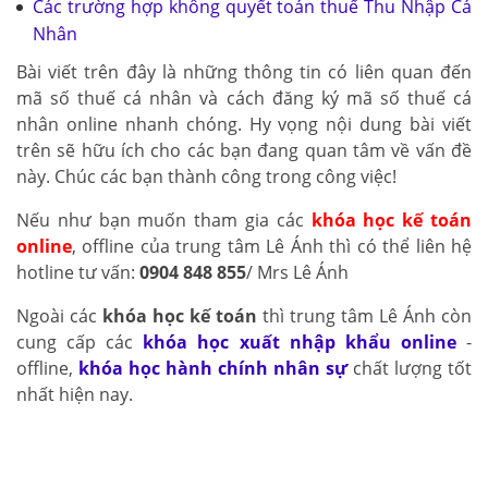
Các trường hợp không quyết toán thuế Thu Nhập Cá
Nhân
Bài viết trên đây là những thông tin có liên quan đến
mã số thuế cá nhân và cách đăng ký mã số thuế cá
nhân online nhanh chóng. Hy vọng nội dung bài viết
trên sẽ hữu ích cho các bạn đang quan tâm về vấn đề
này. Chúc các bạn thành công trong công việc!
Nếu như bạn muốn tham gia các
khóa học kế toán
online
, offline của trung tâm Lê Ánh thì có thể liên hệ
hotline tư vấn:
0904 848 855
/ Mrs Lê Ánh
Ngoài các
khóa học kế toán
thì trung tâm Lê Ánh còn
cung cấp các
khóa học xuất nhập khẩu online
-
offline,
khóa học hành chính nhân sự
chất lượng tốt
nhất hiện nay.