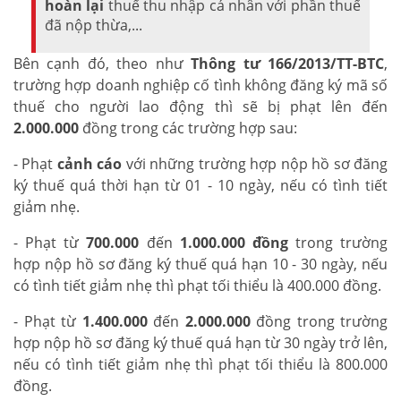
hoàn lại
thuế thu nhập cá nhân với phần thuế
đã nộp thừa,...
Bên cạnh đó, theo như
Thông tư 166/2013/TT-BTC
,
trường hợp doanh nghiệp cố tình không đăng ký mã số
thuế cho người lao động thì sẽ bị phạt lên đến
2.000.000
đồng trong các trường hợp sau:
- Phạt
cảnh cáo
với những trường hợp nộp hồ sơ đăng
ký thuế quá thời hạn từ 01 - 10 ngày, nếu có tình tiết
giảm nhẹ.
- Phạt từ
700.000
đến
1.000.000 đồng
trong trường
hợp nộp hồ sơ đăng ký thuế quá hạn 10 - 30 ngày, nếu
có tình tiết giảm nhẹ thì phạt tối thiểu là 400.000 đồng.
- Phạt từ
1.400.000
đến
2.000.000
đồng trong trường
hợp nộp hồ sơ đăng ký thuế quá hạn từ 30 ngày trở lên,
nếu có tình tiết giảm nhẹ thì phạt tối thiểu là 800.000
đồng.