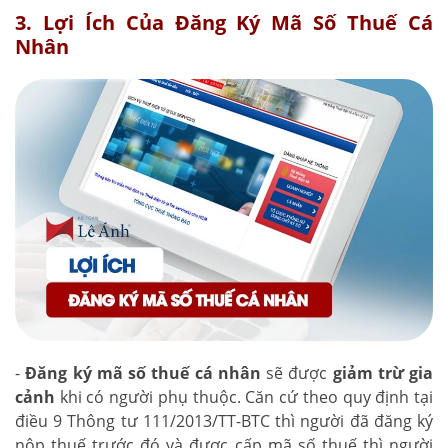
3. Lợi Ích Của Đăng Ký Mã Số Thuế Cá
Nhân
-
Đăng ký mã số thuế cá nhân
sẽ được
giảm trừ gia
cảnh
khi có người phụ thuộc. Căn cứ theo quy định tại
điều 9 Thông tư 111/2013/TT-BTC thì người đã đăng ký
nộp thuế trước đó và được cấp mã số thuế thì người