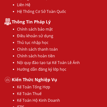
Liên Hệ
Hệ Thống Cơ Sở Toàn Quốc
Thông Tin Pháp Lý
Chính sách bảo mật
Điều khoản sử dụng
Thủ tục nhập học
Chính sách thanh toán
Chính sách hoàn tiền
Nội quy đào tạo tại Kế Toán Lê Ánh
Hướng dẫn đăng ký lớp học
Kiến Thức Nghiệp Vụ
Kế Toán Tổng Hợp
Kế Toán Thuế
Kế Toán Hộ Kinh Doanh