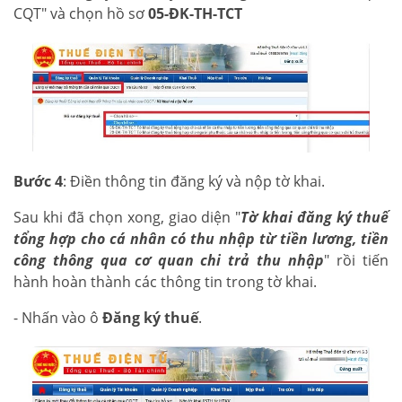
CQT" và chọn hồ sơ
05-ĐK-TH-TCT
Bước 4
: Điền thông tin đăng ký và nộp tờ khai.
Sau khi đã chọn xong, giao diện "
Tờ khai đăng ký thuế
tổng hợp cho cá nhân có thu nhập từ tiền lương, tiền
công thông qua cơ quan chi trả thu nhập
" rồi tiến
hành hoàn thành các thông tin trong tờ khai.
- Nhấn vào ô
Đăng ký thuế
.