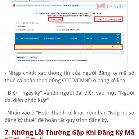
- Nhập chính xác thông tin của người đăng ký mã số
thuế cá nhân theo đúng CCCD/CMND ở bảng kê khai.
- Điền "ngày ký" và tên người đại diện vào mục "Người
đại diện pháp luật"
- Nhấn vào ô "Hoàn thành kê khai" rồi nhấn "Nộp hồ sơ
đăng ký thuế" để hoàn tất quy trình đăng ký.
7. Những Lỗi Thường Gặp Khi Đăng Ký Mã