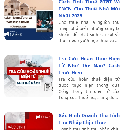
Cách Tính Thuế GTGT Và
TNCN Cho Thuê Nhà Mới
Nhất 2026
Cho thuê nhà là nguồn thu
nhập phổ biến, nhưng cũng là
khoản dễ phát sinh sai sót về
thuế nếu người nộp thuế và kế
toán không nắm rõ quy định.
Trên thực tế, nhiều cá nhân
Tra Cứu Hoàn Thuế Điện
vẫn còn ...
Tử Như Thế Nào? Cách
Thực Hiện
Tra cứu hoàn thuế điện tử
được thực hiện thông qua
Cổng thông tin điện tử của
Tổng cục Thuế hoặc ứng dụng
eTax, cho phép người nộp thuế
theo dõi tình trạng hồ sơ hoàn
Xác Định Doanh Thu Tính
thuế theo ...
Thu Nhập Chịu Thuế
Doanh thu tính thu nhập chịu