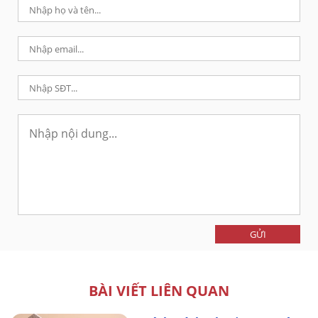
GỬI
BÀI VIẾT LIÊN QUAN