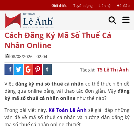
Giới thiệu
Tuyển dụng
Liên hệ
Hỏi đáp
Cách Đăng Ký Mã Số Thuế Cá
Nhân Online
08/08/2026 - 02:04
TS Lê Thị Ánh
Tác giả:
Việc
đăng ký mã số thuế cá nhân
có thể thực hiện dễ
dàng qua online bằng vài thao tác đơn giản. Vậy
đăng
ký mã số thuế cá nhân online
như thế nào?
Trong bài viết này,
Kế Toán Lê Ánh
sẽ giải đáp những
vấn đề về mã số thuế cá nhân và hướng dẫn đăng ký
mã số thuế cá nhân online chi tiết