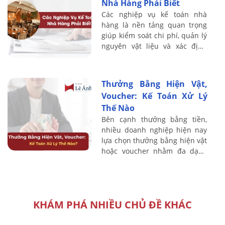
Nhà Hàng Phải Biết
Các nghiệp vụ kế toán nhà
hàng là nền tảng quan trọng
giúp kiểm soát chi phí, quản lý
nguyên vật liệu và xác định
chính xác lợi nhuận trong hoạt
động kinh doanh F&B. Do đặc
thù nhà ...
Thưởng Bằng Hiện Vật,
Voucher: Kế Toán Xử Lý
Thế Nào
Bên cạnh thưởng bằng tiền,
nhiều doanh nghiệp hiện nay
lựa chọn thưởng bằng hiện vật
hoặc voucher nhằm đa dạng
hóa chính sách đãi ngộ cho
người lao động. Tuy nhiên,
hình thức ...
KHÁM PHÁ NHIỀU CHỦ ĐỀ KHÁC