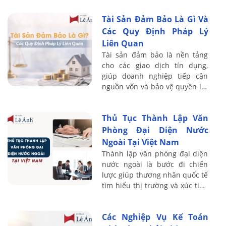
còn của công ty. Với kinh
Tài Sản Đảm Bảo Là Gì Và
nghiệm ...
Các Quy Định Pháp Lý
Liên Quan
Tài sản đảm bảo là nền tảng
cho các giao dịch tín dụng,
giúp doanh nghiệp tiếp cận
nguồn vốn và bảo vệ quyền lợi
của bên cho vay. Với kinh
nghiệm đào tạo thực chiến cho
Thủ Tục Thành Lập Văn
hơn 20.000 ...
Phòng Đại Diện Nước
Ngoài Tại Việt Nam
Thành lập văn phòng đại diện
nước ngoài là bước đi chiến
lược giúp thương nhân quốc tế
tìm hiểu thị trường và xúc tiến
thương mại tại Việt Nam. Với
kinh nghiệm đào tạo thực
Các Nghiệp Vụ Kế Toán
chiến, ...