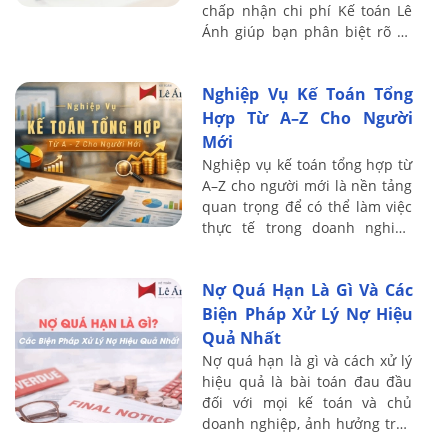
chấp nhận chi phí Kế toán Lê
Ánh giúp bạn phân biệt rõ và
tránh rủi ro truy thu thuế năm
2026
Nghiệp Vụ Kế Toán Tổng
Hợp Từ A–Z Cho Người
Mới
Nghiệp vụ kế toán tổng hợp từ
A–Z cho người mới là nền tảng
quan trọng để có thể làm việc
thực tế trong doanh nghiệp
một cách bài bản và chính xác.
Nội dung dưới đây Kế toán Lê
Nợ Quá Hạn Là Gì Và Các
Ánh ...
Biện Pháp Xử Lý Nợ Hiệu
Quả Nhất
Nợ quá hạn là gì và cách xử lý
hiệu quả là bài toán đau đầu
đối với mọi kế toán và chủ
doanh nghiệp, ảnh hưởng trực
tiếp đến dòng tiền và sự sống