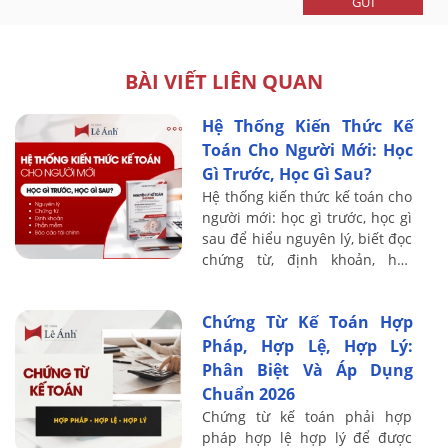
GỬI
BÀI VIẾT LIÊN QUAN
Hệ Thống Kiến Thức Kế
Toán Cho Người Mới: Học
Gì Trước, Học Gì Sau?
Hệ thống kiến thức kế toán cho
người mới: học gì trước, học gì
sau để hiểu nguyên lý, biết đọc
chứng từ, định khoản, học
thuế, phần mềm và báo cáo tài
chính.
Chứng Từ Kế Toán Hợp
Pháp, Hợp Lệ, Hợp Lý:
Phân Biệt Và Áp Dụng
Chuẩn 2026
Chứng từ kế toán phải hợp
pháp hợp lệ hợp lý để được