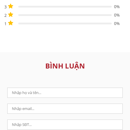
0%
3
0%
2
0%
1
BÌNH LUẬN