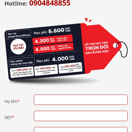
0904848855
Hotline:
Họ tên
*
SĐT
*