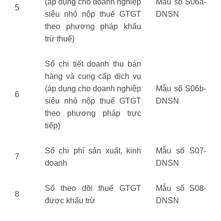
(áp dụng cho doanh nghiệp
Mẫu số S06a-
5
siêu nhỏ nộp thuế GTGT
DNSN
theo phương pháp khấu
trừ thuế)
Sổ chi tiết doanh thu bán
hàng và cung cấp dịch vụ
(áp dụng cho doanh nghiệp
Mẫu số S06b-
6
siêu nhỏ nộp thuế GTGT
DNSN
theo phương pháp trực
tiếp)
Sổ chi phí sản xuất, kinh
Mẫu số S07-
7
doanh
DNSN
Sổ theo dõi thuế GTGT
Mẫu số S08-
8
được khấu trừ
DNSN