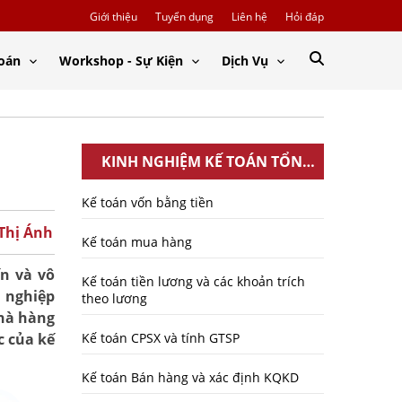
Giới thiệu
Tuyển dụng
Liên hệ
Hỏi đáp
Toán
Workshop - Sự Kiện
Dịch Vụ
KINH NGHIỆM KẾ TOÁN TỔNG
HỢP
Kế toán vốn bằng tiền
 Thị Ánh
Kế toán mua hàng
ến và vô
Kế toán tiền lương và các khoản trích
h nghiệp
theo lương
nhà hàng
c của kế
Kế toán CPSX và tính GTSP
Kế toán Bán hàng và xác định KQKD