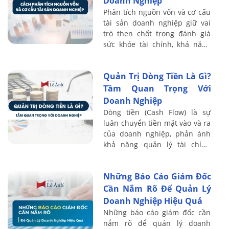
Doanh Nghiệp
Phân tích nguồn vốn và cơ cấu
tài sản doanh nghiệp giữ vai
trò then chốt trong đánh giá
sức khỏe tài chính, khả năng
sinh lời và mức độ an toàn vốn.
Thông qua hệ thống chỉ tiêu ...
Quản Trị Dòng Tiền Là Gì?
Tầm Quan Trọng Với
Doanh Nghiệp
Dòng tiền (Cash Flow) là sự
luân chuyển tiền mặt vào và ra
của doanh nghiệp, phản ánh
khả năng quản lý tài chính
cũng như hiệu quả hoạt động
kinh doanh. Quản trị dòng tiền
Những Báo Cáo Giám Đốc
không ...
Cần Nắm Rõ Để Quản Lý
Doanh Nghiệp Hiệu Quả
Những báo cáo giám đốc cần
nắm rõ để quản lý doanh