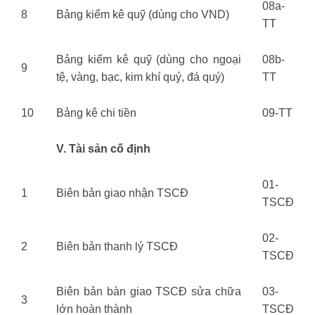
08a-
8
Bảng kiểm kê quỹ (dùng cho VND)
TT
Bảng kiểm kê quỹ (dùng cho ngoại
08b-
9
tệ, vàng, bạc, kim khí quý, đá quý)
TT
10
Bảng kê chi tiền
09-TT
V. Tài sản cố định
01-
1
Biên bản giao nhận TSCĐ
TSCĐ
02-
2
Biên bản thanh lý TSCĐ
TSCĐ
Biên bản bàn giao TSCĐ sửa chữa
03-
3
lớn hoàn thành
TSCĐ