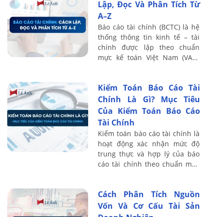
Lập, Đọc Và Phân Tích Từ
A–Z
Báo cáo tài chính (BCTC) là hệ
thống thông tin kinh tế – tài
chính được lập theo chuẩn
mực kế toán Việt Nam (VAS),
phản ánh tình hình tài sản,
nguồn vốn, kết quả kinh doanh
Kiểm Toán Báo Cáo Tài
và dòng ...
Chính Là Gì? Mục Tiêu
Của Kiểm Toán Báo Cáo
Tài Chính
Kiểm toán báo cáo tài chính là
hoạt động xác nhận mức độ
trung thực và hợp lý của báo
cáo tài chính theo chuẩn mực
và quy định pháp luật. Bài viết
sau Kế toán Lê Ánh làm rõ bản
Cách Phân Tích Nguồn
...
Vốn Và Cơ Cấu Tài Sản