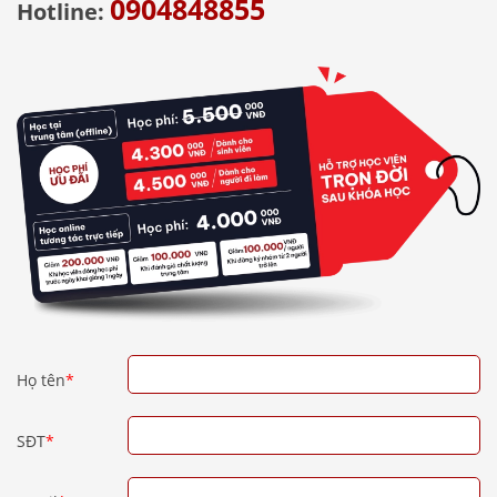
0904848855
Hotline:
Họ tên
*
SĐT
*