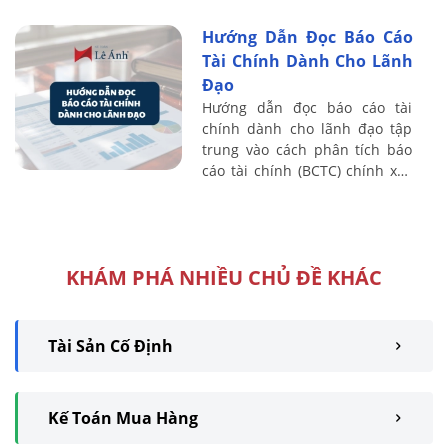
tích rõ bản chất, vai trò và ý
Hướng Dẫn Đọc Báo Cáo
nghĩa của ...
Tài Chính Dành Cho Lãnh
Đạo
Hướng dẫn đọc báo cáo tài
chính dành cho lãnh đạo tập
trung vào cách phân tích báo
cáo tài chính (BCTC) chính xác
và khoa học, giúp nhà quản trị
nhanh chóng nắm bắt chỉ số
tài ...
KHÁM PHÁ NHIỀU CHỦ ĐỀ KHÁC
Tài Sản Cố Định
Kế Toán Mua Hàng