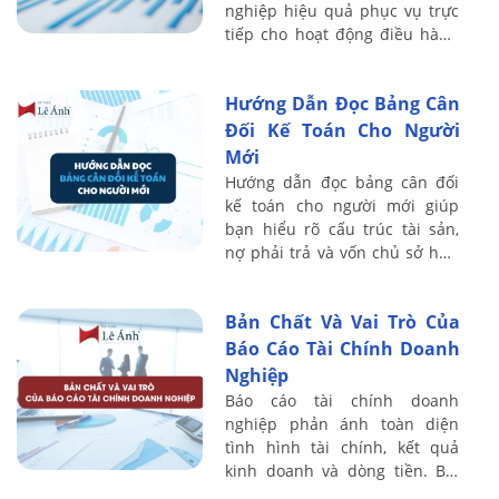
nghiệp hiệu quả phục vụ trực
tiếp cho hoạt động điều hành
và kiểm soát tài chính. Thực tế
cho thấy nhiều doanh nghiệp
Hướng Dẫn Đọc Bảng Cân
vẫn ghi ...
Đối Kế Toán Cho Người
Mới
Hướng dẫn đọc bảng cân đối
kế toán cho người mới giúp
bạn hiểu rõ cấu trúc tài sản,
nợ phải trả và vốn chủ sở hữu
của doanh nghiệp. Bài viết sau
Kế toán Lê Ánh chia sẻ chi tiết
Bản Chất Và Vai Trò Của
...
Báo Cáo Tài Chính Doanh
Nghiệp
Báo cáo tài chính doanh
nghiệp phản ánh toàn diện
tình hình tài chính, kết quả
kinh doanh và dòng tiền. Bài
viết sau Kế toán Lê Ánh phân