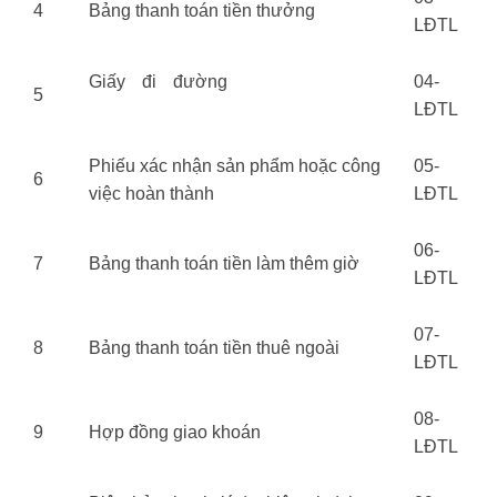
4
Bảng thanh toán tiền thưởng
LĐTL
Giấy đi đường
học xuất nhập
04-
5
khẩu ở đâu tốt
LĐTL
Phiếu xác nhận sản phẩm hoặc công
05-
6
việc hoàn thành
LĐTL
06-
7
Bảng thanh toán tiền làm thêm giờ
LĐTL
07-
8
Bảng thanh toán tiền thuê ngoài
LĐTL
08-
9
Hợp đồng giao khoán
LĐTL