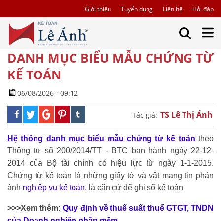
Giới thiệu
Tuyển dụng
Liên hệ
Hỏi đáp
DANH MỤC BIỂU MẪU CHỨNG TỪ
KẾ TOÁN
06/08/2026 - 09:12
TS Lê Thị Ánh
Tác giả:
Hệ thống danh mục biểu mẫu chứng từ kế toán
theo
Thông tư số 200/2014/TT - BTC ban hành ngày 22-12-
2014 của Bộ tài chính có hiệu lực từ ngày 1-1-2015.
Chứng từ kế toán là những giấy tờ và vật mang tin phản
ánh
nghiệp vụ kế toán
, là căn cứ để ghi sổ kế toán
>>>Xem thêm:
Quy định về thuế suất thuế GTGT, TNDN
của Doanh nghiệp phần mềm