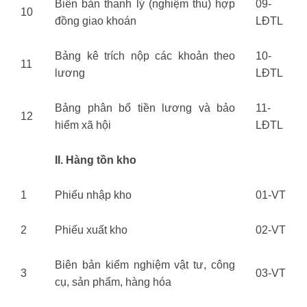
Biên bản thanh lý (nghiệm thu) hợp
09-
10
đồng giao khoán
LĐTL
Bảng kê trích nộp các khoản theo
10-
11
lương
LĐTL
Bảng phân bổ tiền lương và bảo
11-
12
hiểm xã hội
LĐTL
II. Hàng tồn kho
1
Phiếu nhập kho
01-VT
2
Phiếu xuất kho
02-VT
Biên bản kiểm nghiệm vật tư, công
3
03-VT
cụ, sản phẩm, hàng hóa