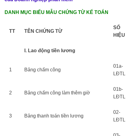
DANH MỤC BIỂU MẪU CHỨNG TỪ KẾ TOÁN
SỐ
TT
TÊN CHỨNG TỪ
HIỆU
I. Lao động tiền lương
01a-
1
Bảng chấm công
LĐTL
01b-
2
Bảng chấm công làm thêm giờ
LĐTL
02-
3
Bảng thanh toán tiền lương
LĐTL
03-