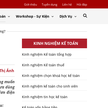
Giới thiệu
Tuyển dụng
Liên hệ
Hỏi đáp
Toán
Workshop - Sự Kiện
Dịch Vụ
ông?
KINH NGHIỆM KẾ TOÁN
Kinh nghiệm Kế toán tổng hợp
Kinh nghiệm Kế toán thuế
 Thị Ánh
Kinh nghiệm chọn khoá học kế toán
ưng muốn
Kinh nghiệm kế toán cho sinh viên
hưa dùng
đơn điện
Kinh nghiệm tin học kế toán
u:
Kế toán vốn bằng tiền