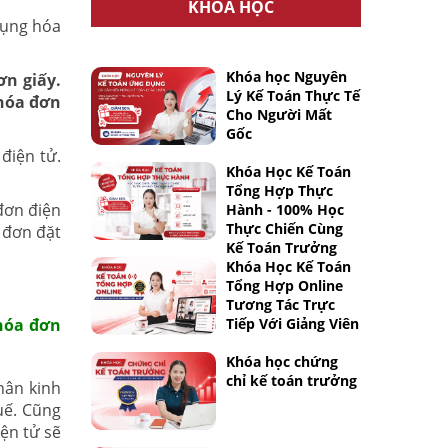
KHÓA HỌC
dụng hóa
Khóa học Nguyên
ơn giấy.
Lý Kế Toán Thực Tế
hóa đơn
Cho Người Mất
Gốc
điện tử.
Khóa Học Kế Toán
Tổng Hợp Thực
đơn điện
Hành - 100% Học
Thực Chiến Cùng
 đơn đặt
Kế Toán Trưởng
Khóa Học Kế Toán
Tổng Hợp Online
Tương Tác Trực
 hóa đơn
Tiếp Với Giảng Viên
Khóa học chứng
chỉ kế toán trưởng
hân kinh
uế. Cũng
ện tử sẽ