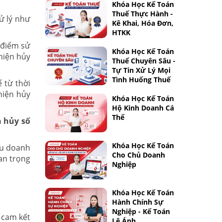
Khóa Học Kế Toán
Thuế Thực Hành -
ử lý như
Kê Khai, Hóa Đơn,
HTKK
 điểm sử
Khóa Học Kế Toán
hiện hủy
Thuế Chuyên Sâu -
Tự Tin Xử Lý Mọi
Tình Huống Thuế
 từ thời
hiện hủy
Khóa Học Kế Toán
Hộ Kinh Doanh Cá
Thể
h hủy số
Khóa Học Kế Toán
ều doanh
Cho Chủ Doanh
an trọng
Nghiệp
Khóa Học Kế Toán
Hành Chính Sự
Nghiệp - Kế Toán
 cam kết
Lê Ánh