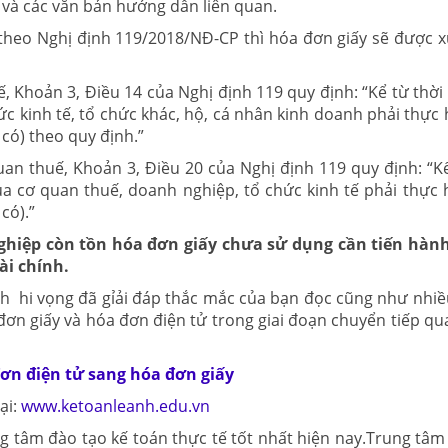
và các văn bản hướng dẫn liên quan.
theo Nghị định 119/2018/NĐ-CP thì hóa đơn giấy sẽ được x
, Khoản 3, Điều 14 của Nghị định 119 quy định: “Kể từ thời
 kinh tế, tổ chức khác, hộ, cá nhân kinh doanh phải thực 
có) theo quy định.”
an thuế, Khoản 3, Điều 20 của Nghị định 119 quy định: “Kể
 cơ quan thuế, doanh nghiệp, tổ chức kinh tế phải thực 
có).”
ghiệp còn tồn hóa đơn giấy chưa sử dụng cần tiến hàn
ài chính.
nh hi vọng đã gỉải đáp thắc mắc của bạn đọc cũng như nhi
ơn giấy và hóa đơn điện tử trong giai đoạn chuyển tiếp qu
đơn điện tử sang hóa đơn giấy
ại:
www.ketoanleanh.edu.vn
g tâm đào tạo kế toán thực tế tốt nhất hiện nay.Trung tâm