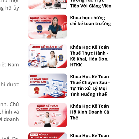
 cho một
Tiếp Với Giảng Viên
ng hộ ủy
Khóa học chứng
chỉ kế toán trưởng
Khóa Học Kế Toán
Thuế Thực Hành -
Kê Khai, Hóa Đơn,
Việt Nam
HTKK
Khóa Học Kế Toán
Thuế Chuyên Sâu -
chỉ được
Tự Tin Xử Lý Mọi
Tình Huống Thuế
anh. Chủ
Khóa Học Kế Toán
chính và
Hộ Kinh Doanh Cá
Thể
ơi doanh
Khóa Học Kế Toán