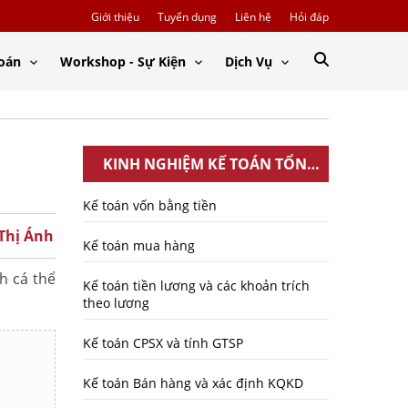
Giới thiệu
Tuyển dụng
Liên hệ
Hỏi đáp
Toán
Workshop - Sự Kiện
Dịch Vụ
KINH NGHIỆM KẾ TOÁN TỔNG
HỢP
Kế toán vốn bằng tiền
 Thị Ánh
Kế toán mua hàng
h cá thể
Kế toán tiền lương và các khoản trích
theo lương
Kế toán CPSX và tính GTSP
Kế toán Bán hàng và xác định KQKD