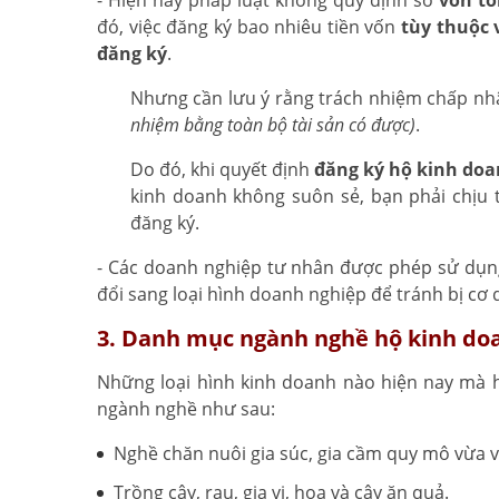
- Hiện nay pháp luật không quy định số
vốn tố
đó, việc đăng ký bao nhiêu tiền vốn
tùy thuộc 
đăng ký
.
Nhưng cần lưu ý rằng trách nhiệm chấp nhậ
nhiệm bằng toàn bộ tài sản có được)
.
Do đó, khi quyết định
đăng ký hộ kinh doa
kinh doanh không suôn sẻ, bạn phải chịu 
đăng ký.
- Các doanh nghiệp tư nhân được phép sử dụng
đổi sang loại hình doanh nghiệp để tránh bị cơ 
3. Danh mục ngành nghề hộ kinh do
Những loại hình kinh doanh nào hiện nay mà 
ngành nghề như sau:
Nghề chăn nuôi gia súc, gia cầm quy mô vừa v
Trồng cây, rau, gia vị, hoa và cây ăn quả.