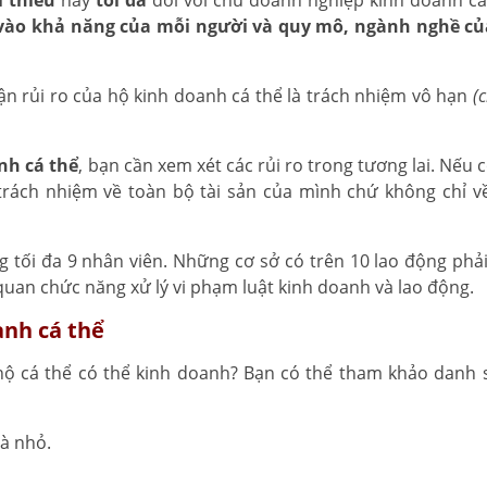
i thiểu
hay
tối đa
đối với chủ doanh nghiệp kinh doanh cá
vào khả năng của mỗi người và quy mô, ngành nghề củ
n rủi ro của hộ kinh doanh cá thể là trách nhiệm vô hạn
(
nh cá thể
, bạn cần xem xét các rủi ro trong tương lai. Nếu 
trách nhiệm về toàn bộ tài sản của mình chứ không chỉ v
 tối đa 9 nhân viên. Những cơ sở có trên 10 lao động phả
quan chức năng xử lý vi phạm luật kinh doanh và lao động.
anh cá thể
hộ cá thể có thể kinh doanh? Bạn có thể tham khảo danh 
à nhỏ.