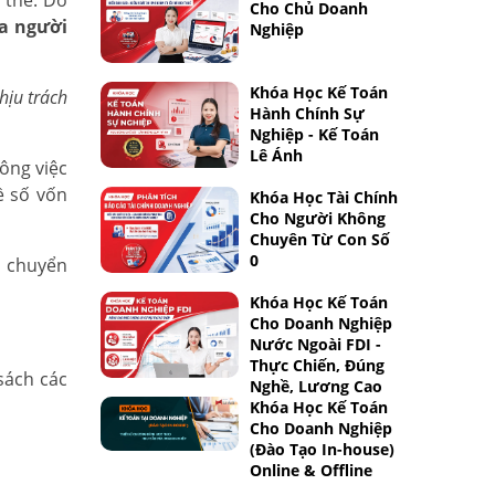
 thể. Do
Cho Chủ Doanh
a người
Nghiệp
Khóa Học Kế Toán
chịu trách
Hành Chính Sự
Nghiệp - Kế Toán
Lê Ánh
công việc
ề số vốn
Khóa Học Tài Chính
Cho Người Không
Chuyên Từ Con Số
0
i chuyển
Khóa Học Kế Toán
Cho Doanh Nghiệp
Nước Ngoài FDI -
Thực Chiến, Đúng
sách các
Nghề, Lương Cao
Khóa Học Kế Toán
Cho Doanh Nghiệp
(Đào Tạo In-house)
Online & Offline