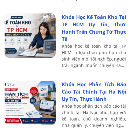
nâng cao khả năng đọc hiểu
BCTC, đánh giá tình hình tài
Khóa Học Kế Toán Kho Tại
chính và ...
TP HCM Uy Tín, Thực
Hành Trên Chứng Từ Thực
Tế
Khóa học kế toán kho tại TP
HCM là lựa chọn phù hợp cho
sinh viên mới tốt nghiệp, người
trái ngành muốn chuyển sang
kế toán, nhân viên kho cần
nâng cao nghiệp vụ hoặc kế
Khóa Học Phân Tích Báo
toán muốn ...
Cáo Tài Chính Tại Hà Nội
Uy Tín, Thực Hành
Khóa học phân tích báo cáo tài
chính tại Hà Nội phù hợp với
kế toán, chủ doanh nghiệp,
nhà quản lý, chuyên viên ngân
hàng, nhà đầu tư và người