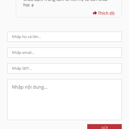
học ạ
Thích
(0)
GỬI