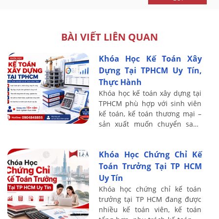
BÀI VIẾT LIÊN QUAN
Khóa Học Kế Toán Xây
Dựng Tại TPHCM Uy Tín,
Thực Hành
Khóa học kế toán xây dựng tại
TPHCM phù hợp với sinh viên
kế toán, kế toán thương mại –
sản xuất muốn chuyển sang
lĩnh vực xây lắp, nhân sự đang
phụ trách sổ sách tại doanh
Khóa Học Chứng Chỉ Kế
nghiệp ...
Toán Trưởng Tại TP HCM
Uy Tín
Khóa học chứng chỉ kế toán
trưởng tại TP HCM đang được
nhiều kế toán viên, kế toán