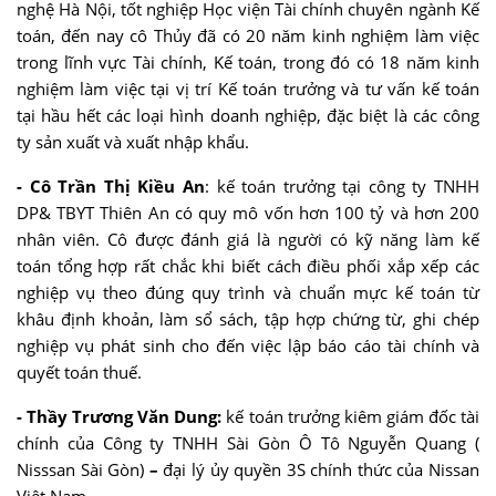
nghệ Hà Nội, tốt nghiệp Học viện Tài chính chuyên ngành Kế
toán, đến nay cô Thủy đã có 20 năm kinh nghiệm làm việc
trong lĩnh vực Tài chính, Kế toán, trong đó có 18 năm kinh
nghiệm làm việc tại vị trí Kế toán trưởng và tư vấn kế toán
tại hầu hết các loại hình doanh nghiệp, đặc biệt là các công
ty sản xuất và xuất nhập khẩu.
- Cô Trần Thị Kiều An
: kế toán trưởng tại công ty TNHH
DP& TBYT Thiên An có quy mô vốn hơn 100 tỷ và hơn 200
nhân viên. Cô được đánh giá là người có kỹ năng làm kế
toán tổng hợp rất chắc khi biết cách điều phối xắp xếp các
nghiệp vụ theo đúng quy trình và chuẩn mực kế toán từ
khâu định khoản, làm sổ sách, tập hợp chứng từ, ghi chép
nghiệp vụ phát sinh cho đến việc lập báo cáo tài chính và
quyết toán thuế.
- Thầy Trương Văn Dung:
kế toán trưởng kiêm giám đốc tài
chính của Công ty TNHH Sài Gòn Ô Tô Nguyễn Quang (
Nisssan Sài Gòn)
–
đại lý ủy quyền 3S chính thức của Nissan