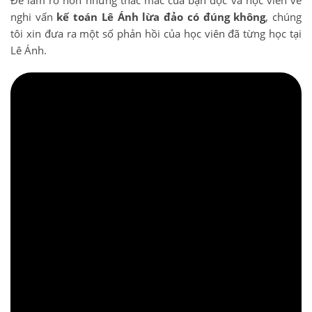
Để làm rõ hơn những thắc mắc của bạn đọc và học viên về
nghi vấn
kế toán Lê Ánh lừa đảo có đúng không
, chúng
tôi xin đưa ra một số phản hồi của học viên đã từng học tại
Lê Ánh.