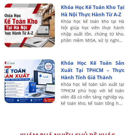
muốn nâng cao khả năng đọc
Khóa Học Kế Toán Kho Tại
hiểu số ...
Hà Nội Thực Hành Từ A-Z
Khóa học kế toán kho tại Hà
Nội giúp học viên thực hành
nhập xuất tồn, chứng từ kho,
phần mềm MISA, xử lý nghiệp
vụ kho thực tế từ A-Z.
Khóa Học Kế Toán Sản
Xuất Tại TPHCM – Thực
Hành Tính Giá Thành
Khóa học kế toán sản xuất tại
TPHCM phù hợp với kế toán
viên đã có nền tảng nghiệp vụ,
kế toán kho, kế toán tổng hợp
và người muốn chuyển sang
phụ trách chi phí, giá thành tại
...