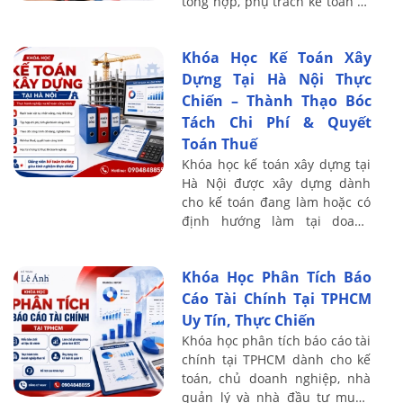
tổng hợp, phụ trách kế toán và
người có định hướng thăng
tiến lên vị trí quản lý tài chính
Khóa Học Kế Toán Xây
– kế ...
Dựng Tại Hà Nội Thực
Chiến – Thành Thạo Bóc
Tách Chi Phí & Quyết
Toán Thuế
Khóa học kế toán xây dựng tại
Hà Nội được xây dựng dành
cho kế toán đang làm hoặc có
định hướng làm tại doanh
nghiệp xây dựng, xây lắp, thi
công nội thất, cơ điện, cầu
Khóa Học Phân Tích Báo
đường và hạ ...
Cáo Tài Chính Tại TPHCM
Uy Tín, Thực Chiến
Khóa học phân tích báo cáo tài
chính tại TPHCM dành cho kế
toán, chủ doanh nghiệp, nhà
quản lý và nhà đầu tư muốn