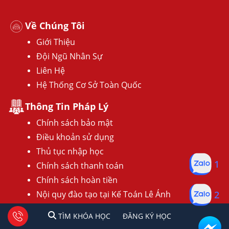
Về Chúng Tôi
Giới Thiệu
Đội Ngũ Nhân Sự
Liên Hệ
Hệ Thống Cơ Sở Toàn Quốc
Thông Tin Pháp Lý
Chính sách bảo mật
Điều khoản sử dụng
Thủ tục nhập học
Chính sách thanh toán
1
Chính sách hoàn tiền
Nội quy đào tạo tại Kế Toán Lê Ánh
2
Hướng dẫn đăng ký lớp học
1
2
Tư vấn facebook
TÌM KHÓA HỌC
ĐĂNG KÍ HỌC
TÌM KHÓA HỌC
ĐĂNG KÝ HỌC