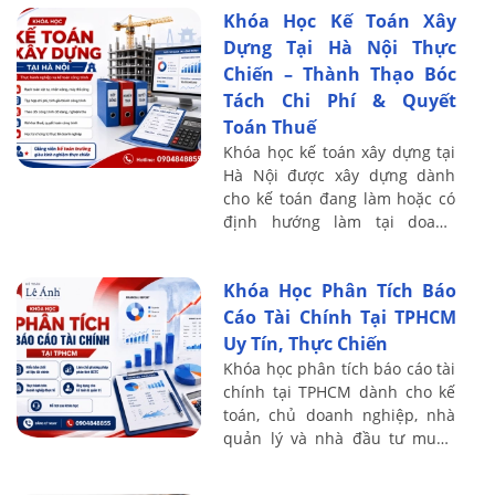
Khóa Học Kế Toán Xây
– kế ...
Dựng Tại Hà Nội Thực
Chiến – Thành Thạo Bóc
Tách Chi Phí & Quyết
Toán Thuế
Khóa học kế toán xây dựng tại
Hà Nội được xây dựng dành
cho kế toán đang làm hoặc có
định hướng làm tại doanh
nghiệp xây dựng, xây lắp, thi
công nội thất, cơ điện, cầu
Khóa Học Phân Tích Báo
đường và hạ ...
Cáo Tài Chính Tại TPHCM
Uy Tín, Thực Chiến
Khóa học phân tích báo cáo tài
chính tại TPHCM dành cho kế
toán, chủ doanh nghiệp, nhà
quản lý và nhà đầu tư muốn
nâng cao khả năng đọc hiểu
BCTC, đánh giá tình hình tài