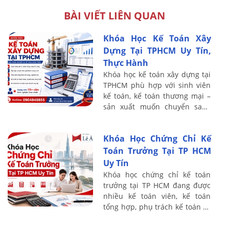
BÀI VIẾT LIÊN QUAN
Khóa Học Kế Toán Xây
Dựng Tại TPHCM Uy Tín,
Thực Hành
Khóa học kế toán xây dựng tại
TPHCM phù hợp với sinh viên
kế toán, kế toán thương mại –
sản xuất muốn chuyển sang
lĩnh vực xây lắp, nhân sự đang
phụ trách sổ sách tại doanh
Khóa Học Chứng Chỉ Kế
nghiệp ...
Toán Trưởng Tại TP HCM
Uy Tín
Khóa học chứng chỉ kế toán
trưởng tại TP HCM đang được
nhiều kế toán viên, kế toán
tổng hợp, phụ trách kế toán và
người có định hướng thăng
tiến lên vị trí quản lý tài chính