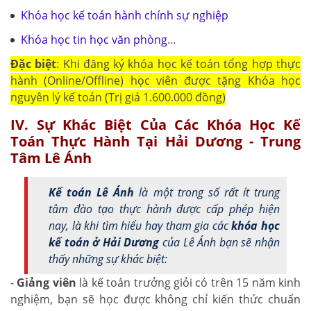
Khóa học kế toán hành chính sự nghiệp
Khóa học tin học văn phòng
…
Đặc biệt
: Khi đăng ký khóa học kế toán tổng hợp thực
hành (Online/Offline) học viên được tặng Khóa học
nguyên lý kế toán (Trị giá 1.600.000 đồng)
IV. Sự Khác Biệt Của Các Khóa Học Kế
Toán Thực Hành Tại Hải Dương - Trung
Tâm Lê Ánh
Kế toán Lê Ánh
là một trong số rất ít trung
tâm đào tạo thực hành được cấp phép hiện
nay, là khi tìm hiểu hay tham gia các
khóa học
kế toán ở Hải Dương
của Lê Ánh bạn sẽ nhận
thấy những sự khác biệt:
-
Giảng viên
là kế toán trưởng giỏi có trên 15 năm kinh
nghiệm, bạn sẽ học được không chỉ kiến thức chuẩn