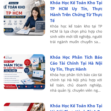
Khóa Học Kế Toán Kho Tại
chính và ...
TP HCM Uy Tín, Thực
Hành Trên Chứng Từ Thực
Tế
Khóa học kế toán kho tại TP
HCM là lựa chọn phù hợp cho
sinh viên mới tốt nghiệp, người
trái ngành muốn chuyển sang
kế toán, nhân viên kho cần
nâng cao nghiệp vụ hoặc kế
Khóa Học Phân Tích Báo
toán muốn ...
Cáo Tài Chính Tại Hà Nội
Uy Tín, Thực Hành
Khóa học phân tích báo cáo tài
chính tại Hà Nội phù hợp với
kế toán, chủ doanh nghiệp,
nhà quản lý, chuyên viên ngân
hàng, nhà đầu tư và người
muốn nâng cao khả năng đọc
Khóa Học Kế Toán Kho Tại
hiểu số ...