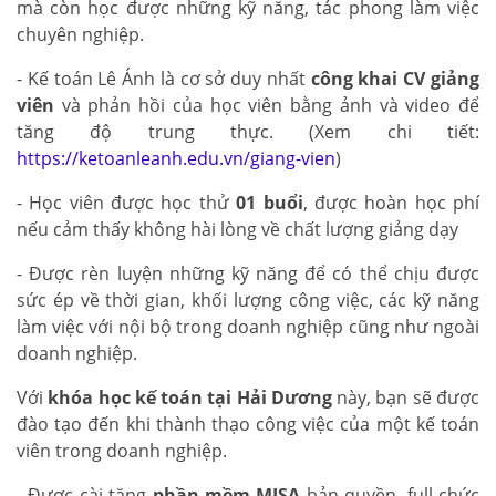
mà còn học được những kỹ năng, tác phong làm việc
chuyên nghiệp.
- Kế toán Lê Ánh là cơ sở duy nhất
công khai CV giảng
viên
và phản hồi của học viên bằng ảnh và video để
tăng độ trung thực. (Xem chi tiết:
https://ketoanleanh.edu.vn/giang-vien
)
- Học viên được học thử
01 buổi
, được hoàn học phí
nếu cảm thấy không hài lòng về chất lượng giảng dạy
- Được rèn luyện những kỹ năng để có thể chịu được
sức ép về thời gian, khối lượng công việc, các kỹ năng
làm việc với nội bộ trong doanh nghiệp cũng như ngoài
doanh nghiệp.
Với
khóa học kế toán tại Hải Dương
này, bạn sẽ được
đào tạo đến khi thành thạo công việc của một kế toán
viên trong doanh nghiệp.
- Được cài tặng
phần mềm MISA
bản quyền, full chức