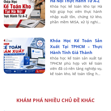
Hà Nội Thực Hành Từ A-Z
Khóa học kế toán kho tại Hà
Nội giúp học viên thực hành
nhập xuất tồn, chứng từ kho,
phần mềm MISA, xử lý nghiệp
vụ kho thực tế từ A-Z.
Khóa Học Kế Toán Sản
Xuất Tại TPHCM – Thực
Hành Tính Giá Thành
Khóa học kế toán sản xuất tại
TPHCM phù hợp với kế toán
viên đã có nền tảng nghiệp vụ,
kế toán kho, kế toán tổng hợp
và người muốn chuyển sang
phụ trách chi phí, giá thành tại
...
KHÁM PHÁ NHIỀU CHỦ ĐỀ KHÁC