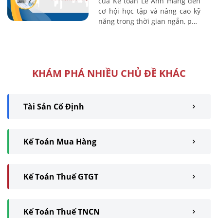
của Kế toán Lê Ánh mang đến
cơ hội học tập và nâng cao kỹ
năng trong thời gian ngắn, phù
hợp cho cả người mới bắt đầu
và những ai muốn cải thiện ...
KHÁM PHÁ NHIỀU CHỦ ĐỀ KHÁC
Tài Sản Cố Định
Kế Toán Mua Hàng
Kế Toán Thuế GTGT
Kế Toán Thuế TNCN