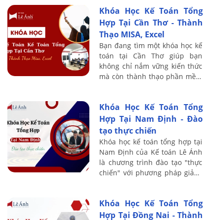
Ánh, chúng tôi cam kết mang
Khóa Học Kế Toán Tổng
đến ...
Hợp Tại Cần Thơ - Thành
Thạo MISA, Excel
Bạn đang tìm một khóa học kế
toán tại Cần Thơ giúp bạn
không chỉ nắm vững kiến thức
mà còn thành thạo phần mềm
MISA và Excel? Tại Kế toán Lê
Ánh, chúng tôi mang đến
Khóa Học Kế Toán Tổng
chương trình ...
Hợp Tại Nam Định - Đào
tạo thực chiến
Khóa học kế toán tổng hợp tại
Nam Định của Kế toán Lê Ánh
là chương trình đào tạo "thực
chiến" với phương pháp giảng
dạy sát thực tế, tập trung vào
việc thực hành trên chứng từ
Khóa Học Kế Toán Tổng
...
Hợp Tại Đồng Nai - Thành