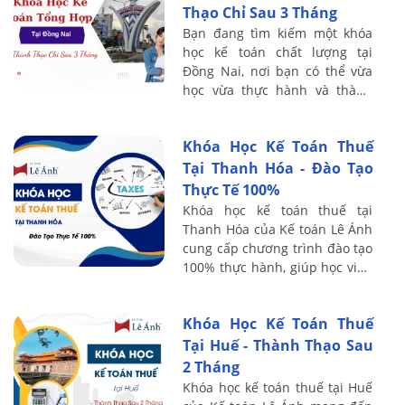
Thạo Chỉ Sau 3 Tháng
Bạn đang tìm kiếm một khóa
học kế toán chất lượng tại
Đồng Nai, nơi bạn có thể vừa
học vừa thực hành và thành
thạo chỉ sau 3 tháng? Tại Kế
toán Lê Ánh, chúng tôi mang
Khóa Học Kế Toán Thuế
đến chương ...
Tại Thanh Hóa - Đào Tạo
Thực Tế 100%
Khóa học kế toán thuế tại
Thanh Hóa của Kế toán Lê Ánh
cung cấp chương trình đào tạo
100% thực hành, giúp học viên
nhanh chóng làm chủ kỹ năng
kê khai, quyết toán và xử lý
Khóa Học Kế Toán Thuế
tình ...
Tại Huế - Thành Thạo Sau
2 Tháng
Khóa học kế toán thuế tại Huế