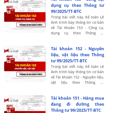
dụng cụ theo Thông tư
99/2025/TT-BTC
Trong bài viết này, Kế toán Lê
Ánh trình bày thông tin cơ bản
về Tài khoản 153 - Công cụ,
dụng cụ theo Thông tư
99/2025/TT-BTC, bao gồm
nguyên tắc kế toán, kết cấu và
Tài khoản 152 - Nguyên
nội dung phản ...
liệu, vật liệu theo Thông
tư 99/2025/TT-BTC
Trong bài viết này, Kế toán Lê
Ánh trình bày thông tin cơ bản
về Tài khoản 152 - Nguyên liệu,
vật liệu theo Thông tư
99/2025/TT-BTC, bao gồm
nguyên tắc kế toán, kết cấu và
Tài khoản 151 - Hàng mua
nội dung ...
đang đi đường theo
Thông tư 99/2025/TT-BTC