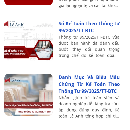
giá lại ngoại tệ và các tài khoản
131, 133, 136, 138, 141.
Sổ Kế Toán Theo Thông tư
99/2025/TT-BTC
Thông tư 99/2025/TT-BTC vừa
được ban hành đã đánh dấu
bước thay đổi quan trọng
trong chế độ kế toán doanh
nghiệp. Việc hiểu và áp dụng
đúng các mẫu sổ kế toán theo
Thông tư 99 giúp ...
Danh Mục Và Biểu Mẫu
Chứng Từ Kế Toán Theo
Thông Tư 99/2025/TT-BTC
Nhằm giúp kế toán viên và
doanh nghiệp dễ dàng tra cứu,
áp dụng đúng quy định, Kế
toán Lê Ánh tổng hợp chi tiết
toàn bộ danh mục và biểu mẫu
chứng từ mới nhất ban hành