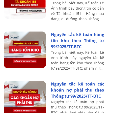
Trong bài viết này, Kế toán Lê
Ánh trình bày thông tin cơ bản
về Tài khoản 151 - Hàng mua
đang đi đường theo Thông tư
99/2025/TT-BTC, bao gồm
nguyên tắc kế toán, kết cấu và
Nguyên tắc kế toán hàng
nội ...
tồn kho theo Thông tư
99/2025/TT-BTC
Trong bài viết này, Kế toán Lê
Ánh trình bày nguyên tắc kế
toán hàng tồn kho theo Thông
tư 99/2025/TT-BTC: phạm vi ghi
nhận, cách xác định giá trị,
phương pháp tính giá xuất kho
Nguyên tắc kế toán các
và ...
khoản nợ phải thu theo
Thông tư 99/2025/TT-BTC
Nguyên tắc kế toán nợ phải
thu theo Thông tư 99/2025/TT-
BTC: phân loại, ghi nhận, đánh