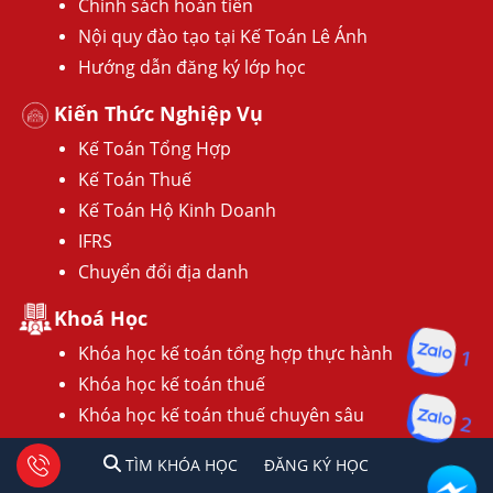
Chính sách hoàn tiền
Nội quy đào tạo tại Kế Toán Lê Ánh
Hướng dẫn đăng ký lớp học
Kiến Thức Nghiệp Vụ
Kế Toán Tổng Hợp
Kế Toán Thuế
Kế Toán Hộ Kinh Doanh
IFRS
Chuyển đổi địa danh
Khoá Học
1
Khóa học kế toán tổng hợp thực hành
Khóa học kế toán thuế
2
Khóa học kế toán thuế chuyên sâu
Khóa học phân tích báo cáo tài chính doanh
1
2
Tư vấn facebook
TÌM KHÓA HỌC
ĐĂNG KÍ HỌC
TÌM KHÓA HỌC
ĐĂNG KÝ HỌC
nghiệp