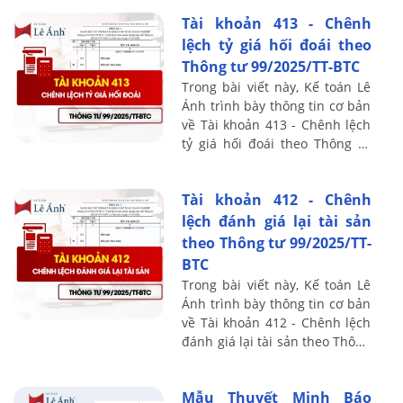
nguyên tắc kế toán, kết cấu và
Tài khoản 413 - Chênh
nội dung ...
lệch tỷ giá hối đoái theo
Thông tư 99/2025/TT-BTC
Trong bài viết này, Kế toán Lê
Ánh trình bày thông tin cơ bản
về Tài khoản 413 - Chênh lệch
tỷ giá hối đoái theo Thông tư
99/2025/TT-BTC, bao gồm
nguyên tắc kế toán, kết cấu và
Tài khoản 412 - Chênh
nội ...
lệch đánh giá lại tài sản
theo Thông tư 99/2025/TT-
BTC
Trong bài viết này, Kế toán Lê
Ánh trình bày thông tin cơ bản
về Tài khoản 412 - Chênh lệch
đánh giá lại tài sản theo Thông
tư 99/2025/TT-BTC, bao gồm
nguyên tắc kế toán, kết cấu ...
Mẫu Thuyết Minh Báo