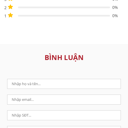
0%
2
0%
1
BÌNH LUẬN