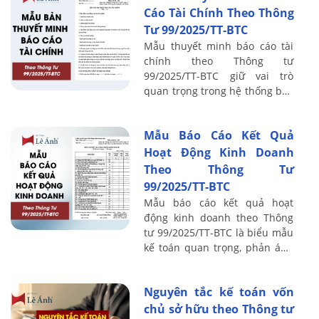
Cáo Tài Chính Theo Thông
Tư 99/2025/TT-BTC
Mẫu thuyết minh báo cáo tài
chính theo Thông tư
99/2025/TT-BTC giữ vai trò
quan trọng trong hệ thống báo
cáo tài chính mới, yêu cầu kế
toán trình bày đầy đủ các
Mẫu Báo Cáo Kết Quả
chính sách kế toán, ...
Hoạt Động Kinh Doanh
Theo Thông Tư
99/2025/TT-BTC
Mẫu báo cáo kết quả hoạt
động kinh doanh theo Thông
tư 99/2025/TT-BTC là biểu mẫu
kế toán quan trọng, phản ánh
toàn bộ hiệu quả hoạt động
của doanh nghiệp trong kỳ kế
Nguyên tắc kế toán vốn
toán. Theo ...
chủ sở hữu theo Thông tư