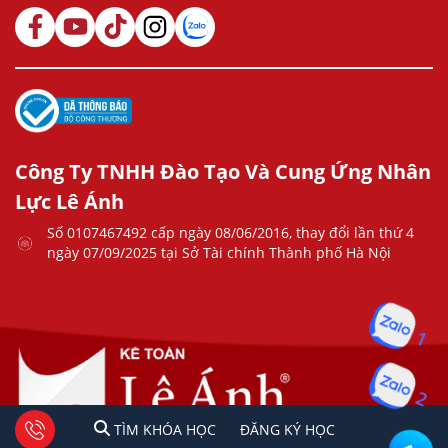
Công Ty TNHH Đào Tạo Và Cung Ứng Nhân
Lực Lê Ánh
Số 0107467492 cấp ngày 08/06/2016, thay đổi lần thứ 4
ngày 07/09/2025 tại Sở Tài chính Thành phố Hà Nội
1
2
1
2
Tư vấn facebook
TÌM KHÓA HỌC
ĐĂNG KÍ HỌC
TÌM KHÓA HỌC
ĐĂNG KÝ HỌC