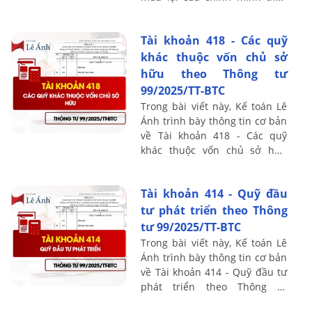
Thông tư 99/2025/TT-BTC, bao
gồm nguyên tắc kế toán, kết
Tài khoản 418 - Các quỹ
cấu ...
khác thuộc vốn chủ sở
hữu theo Thông tư
99/2025/TT-BTC
Trong bài viết này, Kế toán Lê
Ánh trình bày thông tin cơ bản
về Tài khoản 418 - Các quỹ
khác thuộc vốn chủ sở hữu
theo Thông tư 99/2025/TT-BTC,
bao gồm nguyên tắc kế toán,
Tài khoản 414 - Quỹ đầu
kết cấu ...
tư phát triển theo Thông
tư 99/2025/TT-BTC
Trong bài viết này, Kế toán Lê
Ánh trình bày thông tin cơ bản
về Tài khoản 414 - Quỹ đầu tư
phát triển theo Thông tư
99/2025/TT-BTC, bao gồm