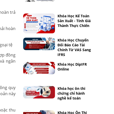
hoàn trả
Khóa Học Kế Toán
Sản Xuất - Tính Giá
Thành Thực Chiến
hải hoàn
Khóa Học Chuyển
goại tệ
Đổi Báo Cáo Tài
Chính Từ VAS Sang
hợp đồng
IFRS
 và ngân
Khóa Học DipIFR
Online
hông quy
Khóa học ôn thi
khoản này
chứng chỉ hành
nghề kế toán
hoặc thu
Khóa Học Ôn Thi