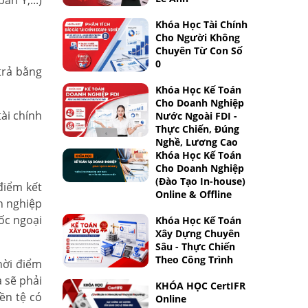
n Y,...)
Khóa Học Tài Chính
Cho Người Không
Chuyên Từ Con Số
0
trả bằng
Khóa Học Kế Toán
Cho Doanh Nghiệp
tài chính
Nước Ngoài FDI -
Thực Chiến, Đúng
Nghề, Lương Cao
Khóa Học Kế Toán
Cho Doanh Nghiệp
(Đào Tạo In-house)
điểm kết
Online & Offline
h nghiệp
gốc ngoại
Khóa Học Kế Toán
Xây Dựng Chuyên
Sâu - Thực Chiến
Theo Công Trình
hời điểm
 sẽ phải
KHÓA HỌC CertIFR
ền tệ có
Online