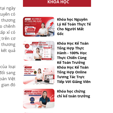
KHÓA HỌC
tại ngày
xuyên có
Khóa học Nguyên
g thương
Lý Kế Toán Thực Tế
bảo chênh
Cho Người Mất
ấp xỉ có
Gốc
 trên cơ
Khóa Học Kế Toán
g thương
Tổng Hợp Thực
 kết quả
Hành - 100% Học
Thực Chiến Cùng
Kế Toán Trưởng
của loại
Khóa Học Kế Toán
Tổng Hợp Online
đổi sang
Tương Tác Trực
oán Việt
Tiếp Với Giảng Viên
 gian đó
Khóa học chứng
chỉ kế toán trưởng