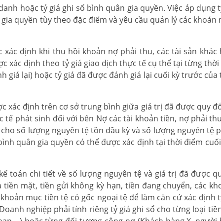
 danh hoặc tỷ giá ghi sổ bình quân gia quyền. Việc áp dụng t
n gia quyền tùy theo đặc điểm và yêu cầu quản lý các khoản 
ợc xác định khi thu hồi khoản nợ phải thu, các tài sản khác
 xác định theo tỷ giá giao dịch thực tế cụ thể tại từng thờ
h giá lại) hoặc tỷ giá đã được đánh giá lại cuối kỳ trước của
ược xác định trên cơ sở trung bình giữa giá trị đã được quy đ
ực tế phát sinh đối với bên Nợ các tài khoản tiền, nợ phải thu
a cho số lượng nguyên tệ tồn đầu kỳ và số lượng nguyên tệ p
 bình quân gia quyền có thể được xác định tại thời điểm cuố
ế toán chi tiết về số lượng nguyên tệ và giá trị đã được qu
là tiền mặt, tiền gửi không kỳ hạn, tiền đang chuyển, các k
 khoản mục tiền tệ có gốc ngoại tệ để làm căn cứ xác định t
oanh nghiệp phải tính riêng tỷ giá ghi sổ cho từng loại tiền