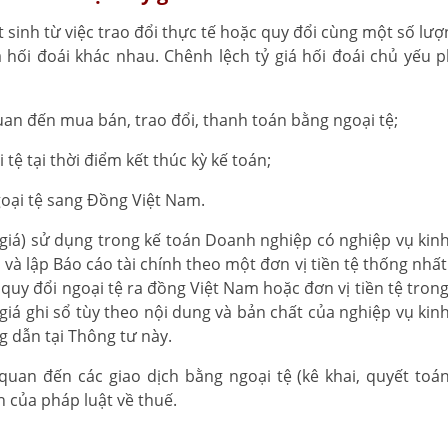
át sinh từ việc trao đổi thực tế hoặc quy đổi cùng một số lư
iá hối đoái khác nhau. Chênh lệch tỷ giá hối đoái chủ yếu p
quan đến mua bán, trao đổi, thanh toán bằng ngoại tệ;
 tệ tại thời điểm kết thúc kỳ kế toán;
goại tệ sang Đồng Việt Nam.
à tỷ giá) sử dụng trong kế toán Doanh nghiệp có nghiệp vụ kin
 và lập Báo cáo tài chính theo một đơn vị tiền tệ thống nhấ
 quy đổi ngoại tệ ra đồng Việt Nam hoặc đơn vị tiền tệ tron
 giá ghi sổ tùy theo nội dung và bản chất của nghiệp vụ kin
g dẫn tại Thông tư này.
quan đến các giao dịch bằng ngoại tệ (kê khai, quyết toá
h của pháp luật về thuế.