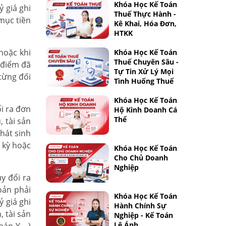
Khóa Học Kế Toán
ỷ giá ghi
Thuế Thực Hành -
mục tiền
Kê Khai, Hóa Đơn,
HTKK
 hoặc khi
Khóa Học Kế Toán
Thuế Chuyên Sâu -
i điểm đã
Tự Tin Xử Lý Mọi
 từng đối
Tình Huống Thuế
Khóa Học Kế Toán
ổi ra đơn
Hộ Kinh Doanh Cá
Thể
, tài sản
hát sinh
i kỳ hoặc
Khóa Học Kế Toán
Cho Chủ Doanh
Nghiệp
y đổi ra
hoản phải
Khóa Học Kế Toán
ỷ giá ghi
Hành Chính Sự
, tài sản
Nghiệp - Kế Toán
Lê Ánh