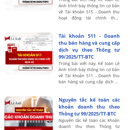
Ánh trình bày thông tin cơ bản
về Tài khoản 515 - Doanh thu
hoạt động tài chính theo
Thông tư 99/2025/TT-BTC, bao
gồm nguyên tắc kế toán, kết
Tài khoản 511 - Doanh
cấu và ...
thu bán hàng và cung cấp
dịch vụ theo Thông tư
99/2025/TT-BTC
Trong bài viết này, Kế toán Lê
Ánh trình bày thông tin cơ bản
về Tài khoản 511 - Doanh thu
bán hàng và cung cấp dịch vụ
theo Thông tư 99/2025/TT-BTC,
bao gồm nguyên tắc kế toán, ...
Nguyên tắc kế toán các
khoản doanh thu theo
Thông tư 99/2025/TT-BTC
Nguyên tắc kế toán các khoản
doanh thu theo Thông tư