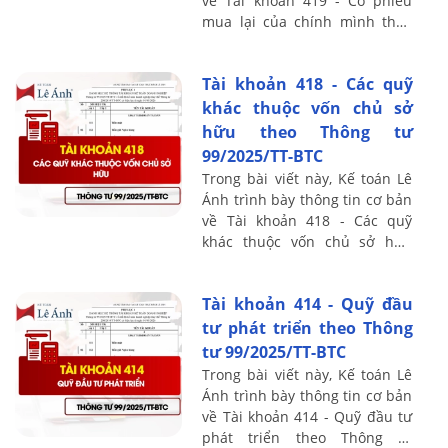
về Tài khoản 419 - Cổ phiếu
mua lại của chính mình theo
Thông tư 99/2025/TT-BTC, bao
gồm nguyên tắc kế toán, kết
Tài khoản 418 - Các quỹ
cấu ...
khác thuộc vốn chủ sở
hữu theo Thông tư
99/2025/TT-BTC
Trong bài viết này, Kế toán Lê
Ánh trình bày thông tin cơ bản
về Tài khoản 418 - Các quỹ
khác thuộc vốn chủ sở hữu
theo Thông tư 99/2025/TT-BTC,
bao gồm nguyên tắc kế toán,
Tài khoản 414 - Quỹ đầu
kết cấu ...
tư phát triển theo Thông
tư 99/2025/TT-BTC
Trong bài viết này, Kế toán Lê
Ánh trình bày thông tin cơ bản
về Tài khoản 414 - Quỹ đầu tư
phát triển theo Thông tư