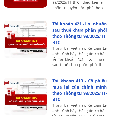
99/2025/TT-BTC: điều kiện ghi
nhận, nguyên tắc phù hợp –
thận trọng, phân bổ giao dịch
nhiều nghĩa vụ, nhận diện
Tài khoản 421 - Lợi nhuận
khuyến mại ...
sau thuế chưa phân phối
theo Thông tư 99/2025/TT-
BTC
Trong bài viết này, Kế toán Lê
Ánh trình bày thông tin cơ bản
về Tài khoản 421 - Lợi nhuận
sau thuế chưa phân phối theo
Thông tư 99/2025/TT-BTC, bao
gồm nguyên tắc kế toán, kết
Tài khoản 419 - Cổ phiếu
cấu ...
mua lại của chính mình
theo Thông tư 99/2025/TT-
BTC
Trong bài viết này, Kế toán Lê
Ánh trình bày thông tin cơ bản