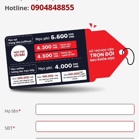
0904848855
Hotline:
Họ tên
*
SĐT
*