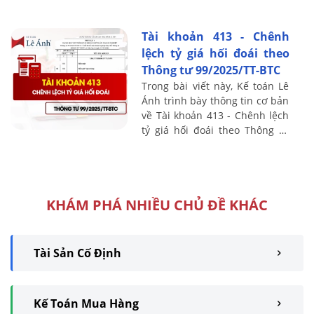
99/2025/TT-BTC, bao gồm
nguyên tắc kế toán, kết cấu và
Tài khoản 413 - Chênh
nội dung ...
lệch tỷ giá hối đoái theo
Thông tư 99/2025/TT-BTC
Trong bài viết này, Kế toán Lê
Ánh trình bày thông tin cơ bản
về Tài khoản 413 - Chênh lệch
tỷ giá hối đoái theo Thông tư
99/2025/TT-BTC, bao gồm
nguyên tắc kế toán, kết cấu và
nội ...
KHÁM PHÁ NHIỀU CHỦ ĐỀ KHÁC
Tài Sản Cố Định
Kế Toán Mua Hàng