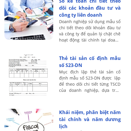
Sổ kế toán chi tiết theo
dõi các khoản đầu tư và
công ty liên doanh
Doanh nghiệp sử dụng mẫu sổ
chi tiết theo dõi khoản đàu tư
và công ty để quản lý chặt chẽ
hoạt động tài chính tại doanh
nghiệp. Cách lập mẫu sổ theo
dõi này như thế nào, sử dụng
Thẻ tài sản cố định mẫu
...
số S23-DN
Mục địch lập thẻ tài sản cố
định mẫu số S23-DN được lập
để theo dõi chi tiết từng TSCD
của doanh nghiệp, dựa trên
nguyên giá và tính giá trị hao
mòn đã trích hàng năm của
từng ...
Khái niệm, phân biệt năm
tài chính và năm dương
lịch