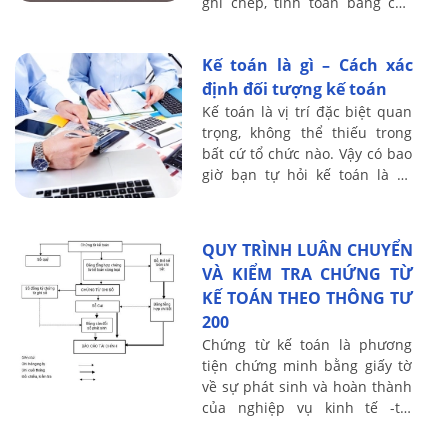
ghi chép, tính toán bằng con
số dưới hình thức giá trị, hiện
vật và thời gian lao động, chủ
Kế toán là gì – Cách xác
...
định đối tượng kế toán
Kế toán là vị trí đặc biệt quan
trọng, không thể thiếu trong
bất cứ tổ chức nào. Vậy có bao
giờ bạn tự hỏi kế toán là gì,
Cách xác định đối tượng của
kế toán như thế nào ? kế ...
QUY TRÌNH LUÂN CHUYỂN
VÀ KIỂM TRA CHỨNG TỪ
KẾ TOÁN THEO THÔNG TƯ
200
Chứng từ kế toán là phương
tiện chứng minh bằng giấy tờ
về sự phát sinh và hoàn thành
của nghiệp vụ kinh tế -tài
chính tại một hoàn cảnh