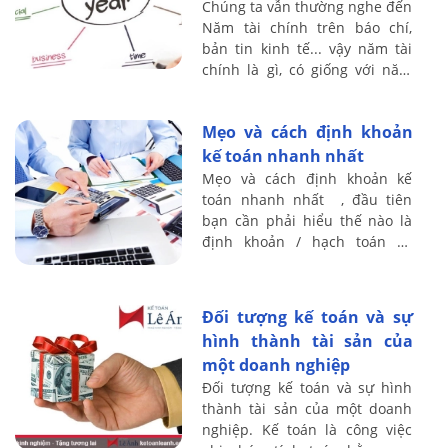
Chúng ta vẫn thường nghe đến
Năm tài chính trên báo chí,
bản tin kinh tế... vậy năm tài
chính là gì, có giống với năm
dương lịch hay không? Kế toán
Lê Ánh xin chia sẻ vấn đề này
Mẹo và cách định khoản
...
kế toán nhanh nhất
Mẹo và cách định khoản kế
toán nhanh nhất , đầu tiên
bạn cần phải hiểu thế nào là
định khoản / hạch toán kế
toán, Định khoản kế toán là
công việc xác định tk nào ghi
Nợ – tk nào ...
Đối tượng kế toán và sự
hình thành tài sản của
một doanh nghiệp
Đối tượng kế toán và sự hình
thành tài sản của một doanh
nghiệp. Kế toán là công việc