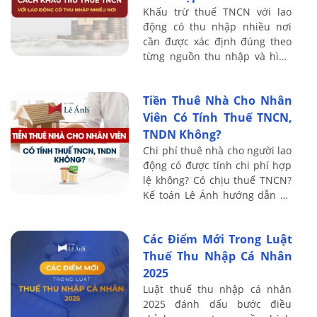
Khấu trừ thuế TNCN với lao
động có thu nhập nhiều nơi
cần được xác định đúng theo
từng nguồn thu nhập và hình
thức chi trả. Bài viết sau Kế
toán Lê Ánh chia sẻ đối tượng
Tiền Thuê Nhà Cho Nhân
áp dụng, ...
Viên Có Tính Thuế TNCN,
TNDN Không?
Chi phí thuê nhà cho người lao
động có được tính chi phí hợp
lệ không? Có chịu thuế TNCN?
Kế toán Lê Ánh hướng dẫn xử
lý đúng theo quy định mới
nhất.
Các Điểm Mới Trong Luật
Thuế Thu Nhập Cá Nhân
2025
Luật thuế thu nhập cá nhân
2025 đánh dấu bước điều