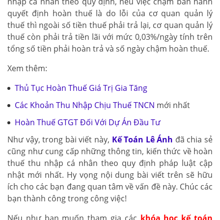
nhập cá nhân theo quy định, nếu việc chậm ban hành
quyết định hoàn thuế là do lỗi của cơ quan quản lý
thuế thì ngoài số tiền thuế phải trả lại, cơ quan quản lý
thuế còn phải trả tiền lãi với mức 0,03%/ngày tính trên
tổng số tiền phải hoàn trả và số ngày chậm hoàn thuế.
Xem thêm:
Thủ Tục Hoàn Thuế Giá Trị Gia Tăng
Các Khoản Thu Nhập Chịu Thuế TNCN
mới nhất
Hoàn Thuế GTGT Đối Với Dự Án Đầu Tư
Như vậy, trong bài viết này,
Kế Toán Lê Ánh
đã chia sẻ
cũng như cung cấp những thông tin, kiến thức về hoàn
thuế thu nhập cá nhân theo quy định pháp luật cập
nhật mới nhất. Hy vọng nội dung bài viết trên sẽ hữu
ích cho các bạn đang quan tâm về vấn đề này. Chúc các
bạn thành công trong công việc!
Nếu như bạn muốn tham gia các
khóa học kế toán