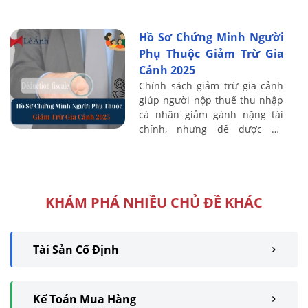
CNTT trong tiếp nhận, xử lý và
hoàn thuế.
Hồ Sơ Chứng Minh Người
Phụ Thuộc Giảm Trừ Gia
Cảnh 2025
Chính sách giảm trừ gia cảnh
giúp người nộp thuế thu nhập
cá nhân giảm gánh nặng tài
chính, nhưng để được áp
dụng, việc chuẩn bị đầy đủ hồ
sơ chứng minh người phụ
thuộc là rất quan ...
KHÁM PHÁ NHIỀU CHỦ ĐỀ KHÁC
Tài Sản Cố Định
Kế Toán Mua Hàng