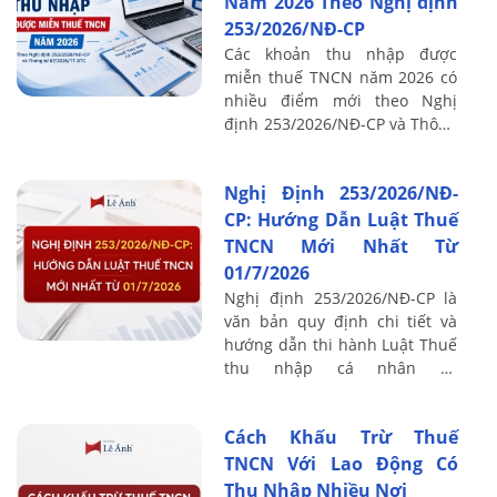
Năm 2026 Theo Nghị định
253/2026/NĐ-CP
Các khoản thu nhập được
miễn thuế TNCN năm 2026 có
nhiều điểm mới theo Nghị
định 253/2026/NĐ-CP và Thông
tư 87/2026/TT-BTC. Những thay
đổi này ảnh hưởng trực tiếp
Nghị Định 253/2026/NĐ-
đến quá trình ...
CP: Hướng Dẫn Luật Thuế
TNCN Mới Nhất Từ
01/7/2026
Nghị định 253/2026/NĐ-CP là
văn bản quy định chi tiết và
hướng dẫn thi hành Luật Thuế
thu nhập cá nhân số
109/2025/QH15, có hiệu lực từ
01/7/2026 và thay thế Nghị
Cách Khấu Trừ Thuế
định ...
TNCN Với Lao Động Có
Thu Nhập Nhiều Nơi