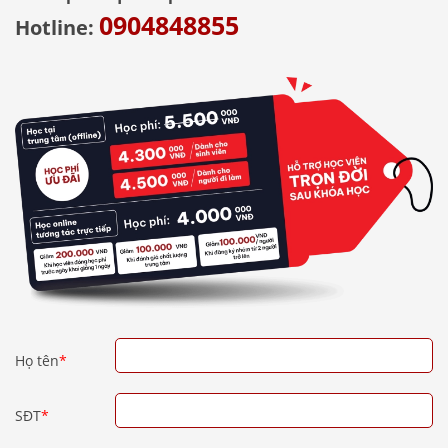
0904848855
Hotline:
Họ tên
*
SĐT
*