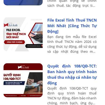
chỉnh quan trọng về chính
sách thuế, tác động trực tiếp
đến người lao động, bộ phận
kế toán - nhân sự và doanh
File Excel Tính Thuế TNCN
nghiệp. Các sửa ...
Mới Nhất [Công Thức Tự
Động]
Bạn đang tìm mẫu file Excel
tính thuế TNCN năm 2026 có
công thức tự động, dễ sử dụng
và cập nhật đúng theo mức
giảm trừ gia cảnh mới nhất?
Nếu bạn làm trong lĩnh vực kế
Quyết định 108/QĐ-TCT:
toán – nhân ...
Ban hành quy trình hoàn
thuế thu nhập cá nhân tự
động
Quyết định 108/QĐ-TCT quy
định quy trình hoàn thuế
TNCN tự động, đảm bảo nhanh
chóng, minh bạch, ứng dụng