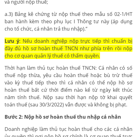
và người nộp thuế;
a.3) Bảng kê chứng từ nộp thuế theo mẫu số 02-1/HT
ban hành kèm theo phụ lục I Thông tư này (áp dụng
cho tổ chức, cá nhân trả thu nhập).”
Lưu ý
: Nếu doanh nghiệp nộp trực tiếp thì chuẩn bị
đầy đủ hồ sơ hoàn thuế TNCN như phía trên rồi nộp
cho cơ quan quản lý thuế có thẩm quyền.
Thời hạn làm thủ tục hoàn thuế TNCN: Cá nhân có số
thuế nộp thừa, yêu cầu hoàn thuế hoặc bù trừ thuế
vào kỳ thuế tiếp theo thì cá nhân có thể nộp hồ sơ
hoàn thuế bất cứ thời điểm nào kể từ ngày kết thúc
năm tính thuế. Nộp sau thời hạn nộp tờ khai quyết
toán thuế (sau 30/3/2022) vẫn được và không bị phạt.
Bước 2: Nộp hồ sơ hoàn thuế thu nhập cá nhân
Doanh nghiệp làm thủ tục hoàn thuế cho các cá nhân
ủy quyền thì nơi nộp hồ sơ chính là cơ quan thuế trực