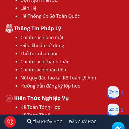
Liên Hệ
Hệ Thống Cơ Sở Toàn Quốc
Thông Tin Pháp Lý
Chính sách bảo mật
Điều khoản sử dụng
Thủ tục nhập học
Chính sách thanh toán
Chính sách hoàn tiền
Nội quy đào tạo tại Kế Toán Lê Ánh
Hướng dẫn đăng ký lớp học
1
Kiến Thức Nghiệp Vụ
2
Kế Toán Tổng Hợp
Kế Toán Thuế
1
2
Tư vấn facebook
TÌM KHÓA HỌC
ĐĂNG KÍ HỌC
TÌM KHÓA HỌC
ĐĂNG KÝ HỌC
Kế Toán Hộ Kinh Doanh