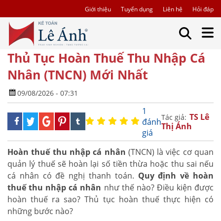
Giới thiệu
Tuyển dụng
Liên hệ
Hỏi đáp
Thủ Tục Hoàn Thuế Thu Nhập Cá
Nhân (TNCN) Mới Nhất
09/08/2026 - 07:31
1
TS Lê
Tác giả:
đánh
Thị Ánh
giá
Hoàn thuế thu nhập cá nhân
(TNCN) là việc cơ quan
quản lý thuế sẽ hoàn lại số tiền thừa hoặc thu sai nếu
cá nhân có đề nghị thanh toán.
Quy định về hoàn
thuế thu nhập cá nhân
như thế nào? Điều kiện được
hoàn thuế ra sao? Thủ tục hoàn thuế thực hiện có
những bước nào?