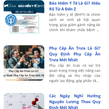
Bảo Hiểm Y Tế Là Gì? Hiểu
...
Rõ Từ A Đến Z
Bảo hiểm y tế (BHYT) là chính
sách an sinh xã hội quan
trọng, giúp giảm gánh nặng tài
chính khi khám chữa bệnh và
đảm bảo quyền lợi chăm sóc
sức khỏe cho mọi người dân.
Tuy nhiên, ...
Phụ Cấp Ăn Trưa Là Gì?
Quy Định Phụ Cấp Ăn
Trưa Mới Nhất
Phụ cấp ăn trưa có vai trò
quan trọng trong việc nâng cao
đời sống và thu nhập của
người lao động, góp phần tăng
năng suất lao động, hiệu quả
sản xuất...
Các Ngày Nghỉ Hưởng
Nguyên Lương Theo Quy
Định Mới Nhất