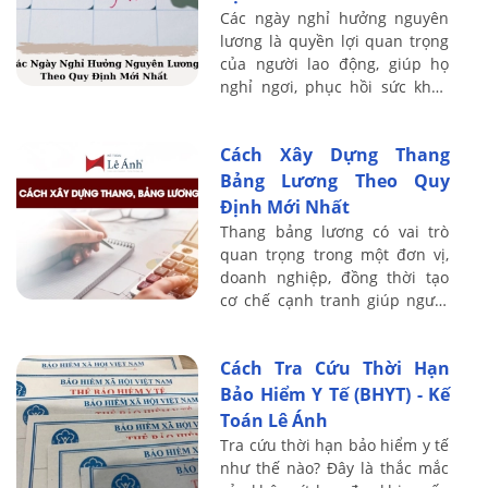
Các ngày nghỉ hưởng nguyên
lương là quyền lợi quan trọng
của người lao động, giúp họ
nghỉ ngơi, phục hồi sức khỏe
và tăng năng suất công việc.
Cách Xây Dựng Thang
Bảng Lương Theo Quy
Định Mới Nhất
Thang bảng lương có vai trò
quan trọng trong một đơn vị,
doanh nghiệp, đồng thời tạo
cơ chế cạnh tranh giúp người
lao động tích cực làm việc.
Trong bài viết này, Kế toán Lê
Cách Tra Cứu Thời Hạn
Ánh sẽ ...
Bảo Hiểm Y Tế (BHYT) - Kế
Toán Lê Ánh
Tra cứu thời hạn bảo hiểm y tế
như thế nào? Đây là thắc mắc