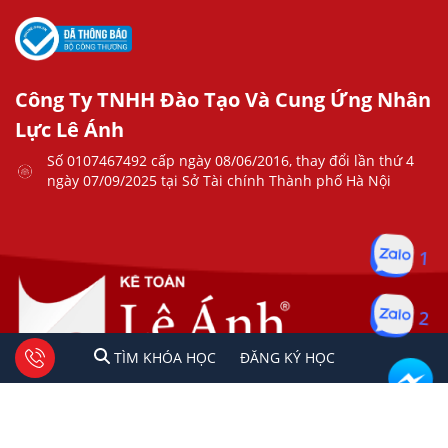
Công Ty TNHH Đào Tạo Và Cung Ứng Nhân
Lực Lê Ánh
Số 0107467492 cấp ngày 08/06/2016, thay đổi lần thứ 4
ngày 07/09/2025 tại Sở Tài chính Thành phố Hà Nội
1
2
1
2
Tư vấn facebook
TÌM KHÓA HỌC
ĐĂNG KÍ HỌC
TÌM KHÓA HỌC
ĐĂNG KÝ HỌC
Copyright © 2023 Kế Toán Lê Ánh. All rights reserved