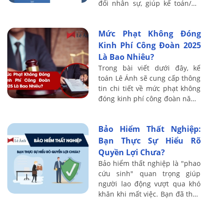
đổi nhân sự, giúp kế toán/HR
tránh truy thu và xử phạt.
Mức Phạt Không Đóng
Kinh Phí Công Đoàn 2025
Là Bao Nhiêu?
Trong bài viết dưới đây, kế
toán Lê Ánh sẽ cung cấp thông
tin chi tiết về mức phạt không
đóng kinh phí công đoàn năm ,
đồng thời hướng dẫn doanh
nghiệp cách thực hiện đúng
Bảo Hiểm Thất Nghiệp:
nghĩa vụ ...
Bạn Thực Sự Hiểu Rõ
Quyền Lợi Chưa?
Bảo hiểm thất nghiệp là "phao
cứu sinh" quan trọng giúp
người lao động vượt qua khó
khăn khi mất việc. Bạn đã thực
sự hiểu rõ quyền lợi, cách tính,
và thủ tục nhận bảo hiểm thất