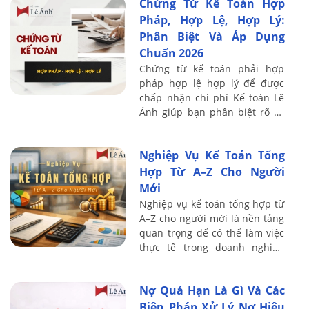
Chứng Từ Kế Toán Hợp
Pháp, Hợp Lệ, Hợp Lý:
Phân Biệt Và Áp Dụng
Chuẩn 2026
Chứng từ kế toán phải hợp
pháp hợp lệ hợp lý để được
chấp nhận chi phí Kế toán Lê
Ánh giúp bạn phân biệt rõ và
tránh rủi ro truy thu thuế năm
2026
Nghiệp Vụ Kế Toán Tổng
Hợp Từ A–Z Cho Người
Mới
Nghiệp vụ kế toán tổng hợp từ
A–Z cho người mới là nền tảng
quan trọng để có thể làm việc
thực tế trong doanh nghiệp
một cách bài bản và chính xác.
Nội dung dưới đây Kế toán Lê
Nợ Quá Hạn Là Gì Và Các
Ánh ...
Biện Pháp Xử Lý Nợ Hiệu