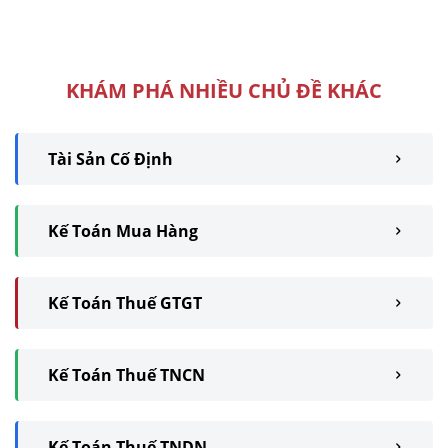
hóa chính sách đãi ngộ cho
người lao động. Tuy nhiên,
hình thức ...
KHÁM PHÁ NHIỀU CHỦ ĐỀ KHÁC
Tài Sản Cố Định
Kế Toán Mua Hàng
Kế Toán Thuế GTGT
Kế Toán Thuế TNCN
Kế Toán Thuế TNDN