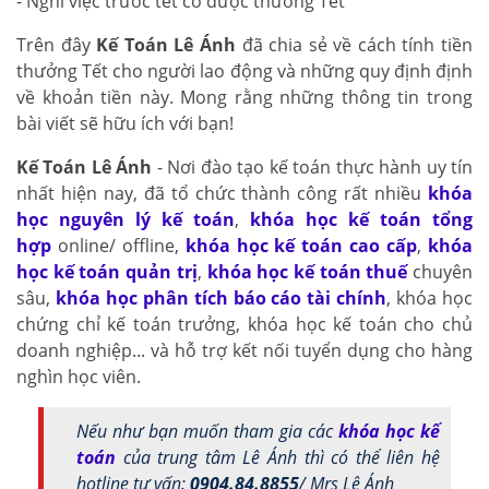
- Nghỉ việc trước tết có được thưởng Tết
Trên đây
Kế Toán Lê Ánh
đã chia sẻ về cách tính tiền
thưởng Tết cho người lao động và những quy định định
về khoản tiền này. Mong rằng những thông tin trong
bài viết sẽ hữu ích với bạn!
Kế Toán Lê Ánh
- Nơi đào tạo kế toán thực hành uy tín
nhất hiện nay, đã tổ chức thành công rất nhiều
khóa
học nguyên lý kế toán
,
khóa học kế toán tổng
hợp
online/ offline,
khóa học kế toán cao cấp
,
khóa
học kế toán quản trị
,
khóa học kế toán thuế
chuyên
sâu,
khóa học phân tích báo cáo tài chính
, khóa học
chứng chỉ kế toán trưởng, khóa học kế toán cho chủ
doanh nghiệp... và hỗ trợ kết nối tuyển dụng cho hàng
nghìn học viên.
Nếu như bạn muốn tham gia các
khóa học kế
toán
của trung tâm Lê Ánh thì có thể liên hệ
hotline tư vấn:
0904.84.8855
/ Mrs Lê Ánh