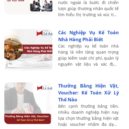
nước ngoài là bước đi chiến
lược giúp thương nhân quốc tế
tìm hiểu thị trường và xúc tiến
thương mại tại Việt Nam. Với
kinh nghiệm đào tạo thực
Các Nghiệp Vụ Kế Toán
chiến, ...
Nhà Hàng Phải Biết
Các nghiệp vụ kế toán nhà
hàng là nền tảng quan trọng
giúp kiểm soát chi phí, quản lý
nguyên vật liệu và xác định
chính xác lợi nhuận trong hoạt
động kinh doanh F&B. Do đặc
thù nhà ...
Thưởng Bằng Hiện Vật,
Voucher: Kế Toán Xử Lý
Thế Nào
Bên cạnh thưởng bằng tiền,
nhiều doanh nghiệp hiện nay
lựa chọn thưởng bằng hiện vật
hoặc voucher nhằm đa dạng