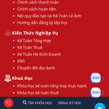
Chính sách thanh toán
Chính sách hoàn tiền
Nội quy đào tạo tại Kế Toán Lê Ánh
Hướng dẫn đăng ký lớp học
Kiến Thức Nghiệp Vụ
Kế Toán Tổng Hợp
Kế Toán Thuế
Kế Toán Hộ Kinh Doanh
IFRS
Chuyển đổi địa danh
1
Khoá Học
Khóa học kế toán tổng hợp thực hành
2
Khóa học kế toán thuế
Khóa học kế toán thuế chuyên sâu
1
2
Tư vấn facebook
TÌM KHÓA HỌC
ĐĂNG KÍ HỌC
TÌM KHÓA HỌC
ĐĂNG KÝ HỌC
Khóa học phân tích báo cáo tài chính doanh