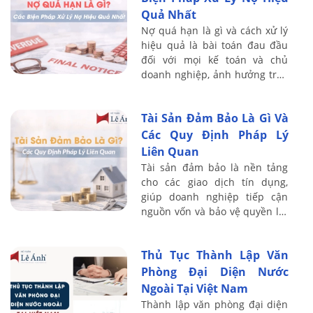
Quả Nhất
Nợ quá hạn là gì và cách xử lý
hiệu quả là bài toán đau đầu
đối với mọi kế toán và chủ
doanh nghiệp, ảnh hưởng trực
tiếp đến dòng tiền và sự sống
còn của công ty. Với kinh
Tài Sản Đảm Bảo Là Gì Và
nghiệm ...
Các Quy Định Pháp Lý
Liên Quan
Tài sản đảm bảo là nền tảng
cho các giao dịch tín dụng,
giúp doanh nghiệp tiếp cận
nguồn vốn và bảo vệ quyền lợi
của bên cho vay. Với kinh
nghiệm đào tạo thực chiến cho
Thủ Tục Thành Lập Văn
hơn 20.000 ...
Phòng Đại Diện Nước
Ngoài Tại Việt Nam
Thành lập văn phòng đại diện