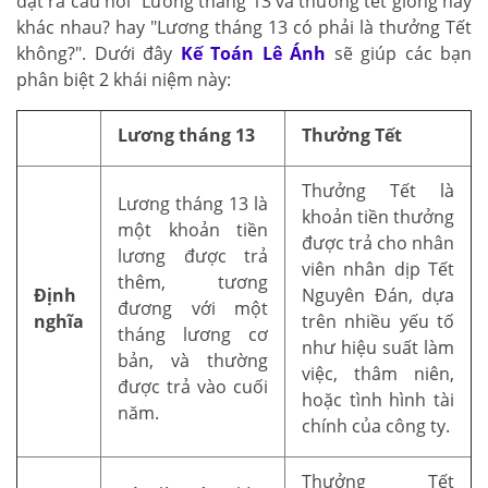
đặt ra câu hỏi "Lương tháng 13 và thưởng tết giống hay
khác nhau? hay "Lương tháng 13 có phải là thưởng Tết
không?". Dưới đây
Kế Toán Lê Ánh
sẽ giúp các bạn
phân biệt 2 khái niệm này:
Lương tháng 13
Thưởng Tết
Thưởng Tết là
Lương tháng 13 là
khoản tiền thưởng
một khoản tiền
được trả cho nhân
lương được trả
viên nhân dịp Tết
thêm, tương
Định
Nguyên Đán, dựa
đương với một
nghĩa
trên nhiều yếu tố
tháng lương cơ
như hiệu suất làm
bản, và thường
việc, thâm niên,
được trả vào cuối
hoặc tình hình tài
năm.
chính của công ty.
Thưởng Tết