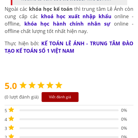
Ngoài các
khóa học kế toán
thì trung tâm Lê Ánh còn
cung cấp các
khoá học xuất nhập khẩu
online -
offline,
khóa học hành chính nhân sự
online -
offline chất lượng tốt nhất hiện nay.
Thực hiện bởi:
KẾ TOÁN LÊ ÁNH - TRUNG TÂM ĐÀO
TẠO KẾ TOÁN SỐ 1 VIỆT NAM
5.0
(0 lượt đánh giá)
Viết đánh giá
0%
5
0%
4
0%
3
0%
2