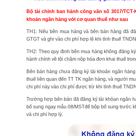
Bộ tài chính ban hành công văn số 3017/TCT-K
khoản ngân hàng với cơ quan thuế như sau
TH1: Nếu bên mua hàng và bên bán hàng đã đăng
GTGT và ghi vào chi phí hợp lệ khi tính thuế TNDN
TH2: Theo quy định bên mua hàng không đăng ký 
hành chính về tội chậm nộp hóa đơn khai thuế tro
Bên bán hàng chưa đăng ký tài khoản ngân hàng v
thuế liên quan đến TT TK ngân hàng, và người m
chi phí này vào chi phí được trừ khi tính thuế TND
Trường hợp bên bán đã đăng ký tài khỏan ngân hà
bổ sung ngay mẫu 08/MSTđể bộp bổ sung trước khi
và chi phí hợp lý.