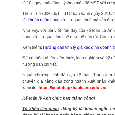
là 10 ngày phải đăng ký theo mẫu 08/MST với cơ qu
Theo TT 173/2016/TT-BTC ban hành ngày 28/10/201
tài khoản ngân hàng
với cơ quan thuế mà vẫn đượ
Như vậy, với bài viết trên đây của kế toán Lê Án
hàng với cơ quan thuế sẽ như thế nào rồi. Cảm ơn 
Xem thêm:
Hướng dẫn tính tỷ giá xác định doanh th
Để có thêm nhiều kiến thức, kinh nghiệm và kỹ n
hướng dẫn chi tiết.
Ngoài chương trình đào tạo kế toán, Trung tâm
chuyên gia hàng đầu trong ngành xuất nhập khẩu,
website:
https://xuatnhapkhauleanh.edu.vn/
Kế toán lê Ánh chúc bạn thành công!
Từ khóa liên quan
: đăng ký tài khoản ngân h