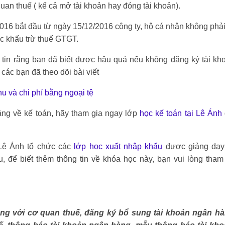
an thuế ( kể cả mở tài khoản hay đóng tài khoản).
6 bắt đầu từ ngày 15/12/2016 công ty, hộ cá nhân không phả
c khấu trừ thuế GTGT.
h tin rằng bạn đã biết được hậu quả nếu không đăng ký tài k
các bạn đã theo dõi bài viết
u và chi phí bằng ngoại tệ
ăng về kế toán, hãy tham gia ngay lớp
học kế toán tại Lê Ánh
 Lê Ánh tổ chức các
lớp học xuất nhập khẩu
được giảng dạy
 để biết thêm thông tin về khóa học này, bạn vui lòng tham 
àng với cơ quan thuế, đăng ký bổ sung tài khoản ngân h