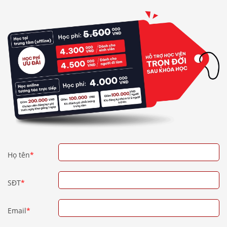
Họ tên
*
SĐT
*
Email
*