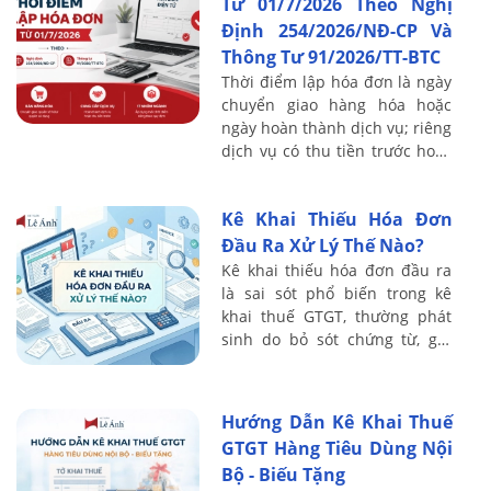
Từ 01/7/2026 Theo Nghị
Định 254/2026/NĐ-CP Và
Thông Tư 91/2026/TT-BTC
Thời điểm lập hóa đơn là ngày
chuyển giao hàng hóa hoặc
ngày hoàn thành dịch vụ; riêng
dịch vụ có thu tiền trước hoặc
trong khi cung cấp thì mốc là
ngày thu tiền. Đây là chỉ tiêu ...
Kê Khai Thiếu Hóa Đơn
Đầu Ra Xử Lý Thế Nào?
Kê khai thiếu hóa đơn đầu ra
là sai sót phổ biến trong kê
khai thuế GTGT, thường phát
sinh do bỏ sót chứng từ, ghi
nhận doanh thu chưa đầy đủ
hoặc sai thời điểm xuất hóa
đơn. Hệ ...
Hướng Dẫn Kê Khai Thuế
GTGT Hàng Tiêu Dùng Nội
Bộ - Biếu Tặng