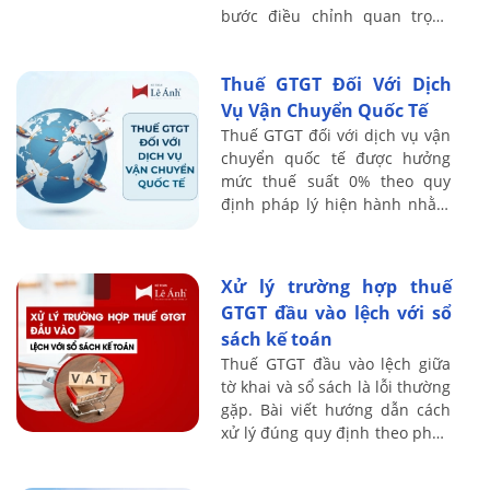
bước điều chỉnh quan trọng
trong cơ chế quản lý tuân thủ
thuế, đặc biệt khi hệ thống hóa
Thuế GTGT Đối Với Dịch
đơn điện tử và ...
Vụ Vận Chuyển Quốc Tế
Thuế GTGT đối với dịch vụ vận
chuyển quốc tế được hưởng
mức thuế suất 0% theo quy
định pháp lý hiện hành nhằm
giảm bớt gánh nặng tài chính
và gia tăng năng lực cạnh
tranh cho doanh ...
Xử lý trường hợp thuế
GTGT đầu vào lệch với sổ
sách kế toán
Thuế GTGT đầu vào lệch giữa
tờ khai và sổ sách là lỗi thường
gặp. Bài viết hướng dẫn cách
xử lý đúng quy định theo pháp
luật thuế hiện hành, cập nhật
mới nhất.