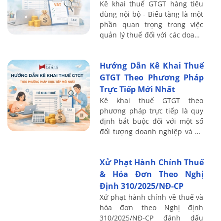
Kê khai thuế GTGT hàng tiêu
dùng nội bộ - Biếu tặng là một
phần quan trọng trong việc
quản lý thuế đối với các doanh
nghiệp, đặc biệt là khi có các
giao dịch biếu tặng hoặc tiêu
Hướng Dẫn Kê Khai Thuế
...
GTGT Theo Phương Pháp
Trực Tiếp Mới Nhất
Kê khai thuế GTGT theo
phương pháp trực tiếp là quy
định bắt buộc đối với một số
đối tượng doanh nghiệp và hộ
kinh doanh cụ thể. Bài viết sau
Kế toán Lê Ánh sẽ hướng dẫn
Xử Phạt Hành Chính Thuế
chi tiết ...
& Hóa Đơn Theo Nghị
Định 310/2025/NĐ-CP
Xử phạt hành chính về thuế và
hóa đơn theo Nghị định
310/2025/NĐ-CP đánh dấu