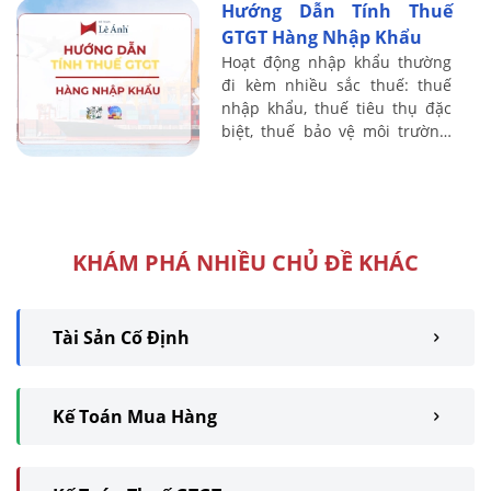
Hướng Dẫn Tính Thuế
GTGT Hàng Nhập Khẩu
Hoạt động nhập khẩu thường
đi kèm nhiều sắc thuế: thuế
nhập khẩu, thuế tiêu thụ đặc
biệt, thuế bảo vệ môi trường,
thuế GTGT ở khâu nhập khẩu…
Kế toán thuế nếu không nắm
chắc nguyên ...
KHÁM PHÁ NHIỀU CHỦ ĐỀ KHÁC
Tài Sản Cố Định
Kế Toán Mua Hàng