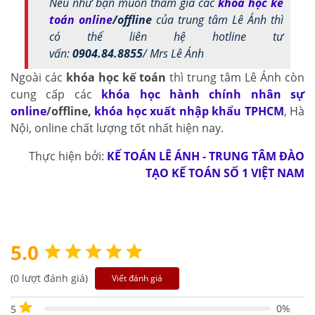
Nếu như bạn muốn tham gia các
khóa học kế
toán online
/offline
của trung tâm Lê Ánh thì
có thể liên hệ hotline tư
vấn:
0904.84.8855
/ Mrs Lê Ánh
Ngoài các
khóa học kế toán
thì trung tâm Lê Ánh còn
cung cấp các
khóa học hành chính nhân sự
online
/offline
,
khóa học xuất nhập khẩu TPHCM
, Hà
Nội, online chất lượng tốt nhất hiện nay.
Thực hiện bởi:
KẾ TOÁN LÊ ÁNH - TRUNG TÂM ĐÀO
TẠO KẾ TOÁN SỐ 1 VIỆT NAM
5.0
(0 lượt đánh giá)
Viết đánh giá
0%
5