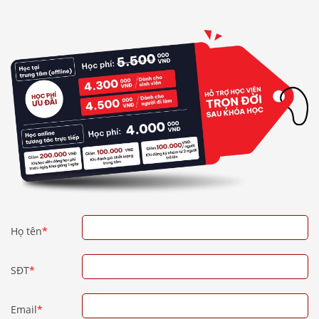
Họ tên
*
SĐT
*
Email
*