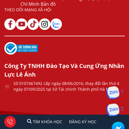
Chí Minh Bản đồ
THEO DÕI MẠNG XÃ HỘI
Công Ty TNHH Đào Tạo Và Cung Ứng Nhân
Lực Lê Ánh
Số 0107467492 cấp ngày 08/06/2016, thay đổi lần thứ 4
ngày 07/09/2025 tại Sở Tài chính Thành phố Hà Nội
1
2
1
2
Tư vấn facebook
TÌM KHÓA HỌC
ĐĂNG KÍ HỌC
TÌM KHÓA HỌC
ĐĂNG KÝ HỌC