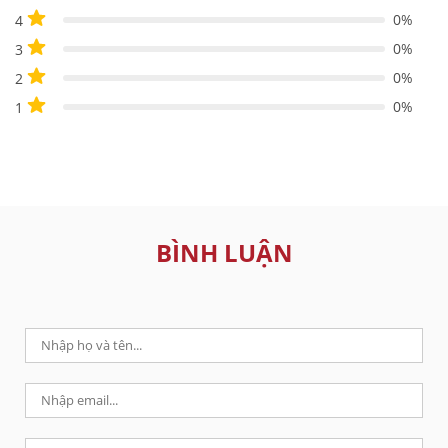
0%
4
0%
3
0%
2
0%
1
BÌNH LUẬN