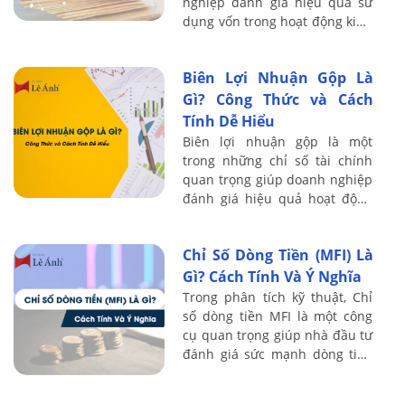
nghiệp đánh giá hiệu quả sử
dụng vốn trong hoạt động kinh
doanh hàng ngày. Hiểu rõ về
vòng quay vốn lưu động giúp
Biên Lợi Nhuận Gộp Là
doanh ...
Gì? Công Thức và Cách
Tính Dễ Hiểu
Biên lợi nhuận gộp là một
trong những chỉ số tài chính
quan trọng giúp doanh nghiệp
đánh giá hiệu quả hoạt động
sản xuất và kinh doanh. Thông
qua biên lợi nhuận gộp, doanh
Chỉ Số Dòng Tiền (MFI) Là
nghiệp ...
Gì? Cách Tính Và Ý Nghĩa
Trong phân tích kỹ thuật, Chỉ
số dòng tiền MFI là một công
cụ quan trọng giúp nhà đầu tư
đánh giá sức mạnh dòng tiền
chảy vào và ra khỏi một tài sản
tài chính. Không chỉ phản ánh