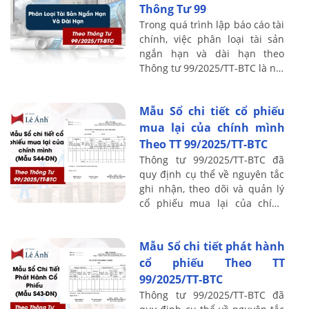
Thông Tư 99
Trong quá trình lập báo cáo tài
chính, việc phân loại tài sản
ngắn hạn và dài hạn theo
Thông tư 99/2025/TT-BTC là nội
dung dễ bị nhầm lẫn và sai sót
nhất. Chỉ cần xác định không
Mẫu Sổ chi tiết cổ phiếu
...
mua lại của chính mình
Theo TT 99/2025/TT-BTC
Thông tư 99/2025/TT-BTC đã
quy định cụ thể về nguyên tắc
ghi nhận, theo dõi và quản lý
cổ phiếu mua lại của chính
doanh nghiệp. Bài viết dưới
đây của Kế toán Lê Ánh sẽ giới
Mẫu Sổ chi tiết phát hành
thiệu ...
cổ phiếu Theo TT
99/2025/TT-BTC
Thông tư 99/2025/TT-BTC đã