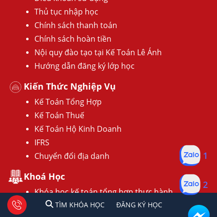
Thủ tục nhập học
Chính sách thanh toán
Chính sách hoàn tiền
Nội quy đào tạo tại Kế Toán Lê Ánh
Hướng dẫn đăng ký lớp học
Kiến Thức Nghiệp Vụ
Kế Toán Tổng Hợp
Kế Toán Thuế
Kế Toán Hộ Kinh Doanh
IFRS
Chuyển đổi địa danh
1
Khoá Học
2
Khóa học kế toán tổng hợp thực hành
1
2
Tư vấn facebook
TÌM KHÓA HỌC
ĐĂNG KÍ HỌC
Khóa học kế toán thuế
TÌM KHÓA HỌC
ĐĂNG KÝ HỌC