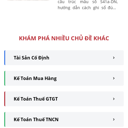
cấu trúc mẫu sổ S41a-DN,
hướng dẫn cách ghi sổ đúng
quy định và những lưu ý khi áp
dụng trong thực tế, nhằm giúp
doanh ...
KHÁM PHÁ NHIỀU CHỦ ĐỀ KHÁC
Tài Sản Cố Định
Kế Toán Mua Hàng
Kế Toán Thuế GTGT
Kế Toán Thuế TNCN