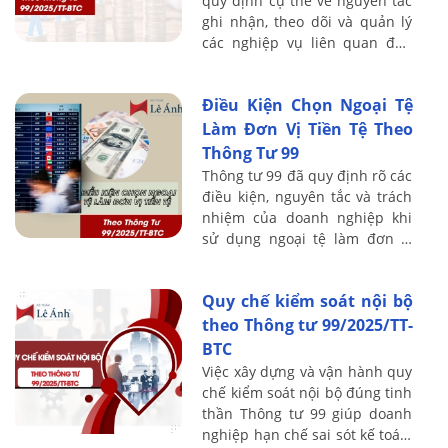
quy định cụ thể về nguyên tắc
ghi nhận, theo dõi và quản lý
các nghiệp vụ liên quan đến
phát hành cổ phiếu. Bài viết
dưới đây của Kế toán Lê Ánh
Điều Kiện Chọn Ngoại Tệ
sẽ giới ...
Làm Đơn Vị Tiền Tệ Theo
Thông Tư 99
Thông tư 99 đã quy định rõ các
điều kiện, nguyên tắc và trách
nhiệm của doanh nghiệp khi
sử dụng ngoại tệ làm đơn vị
tiền tệ kế toán. Bài viết dưới
đây của Kế toán Lê Ánh sẽ làm
Quy chế kiểm soát nội bộ
rõ ...
theo Thông tư 99/2025/TT-
BTC
Việc xây dựng và vận hành quy
chế kiểm soát nội bộ đúng tinh
thần Thông tư 99 giúp doanh
nghiệp hạn chế sai sót kế toán,