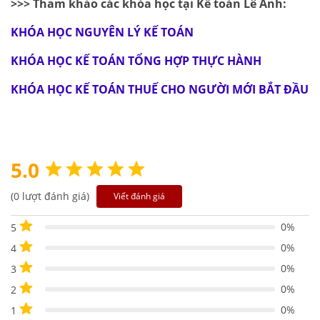
>>> Tham khảo các khóa học tại Kế toán Lê Ánh:
KHÓA HỌC NGUYÊN LÝ KẾ TOÁN
KHÓA HỌC KẾ TOÁN TỔNG HỢP THỰC HÀNH
KHÓA HỌC KẾ TOÁN THUẾ CHO NGƯỜI MỚI BẮT ĐẦU
5.0
(0 lượt đánh giá)
Viết đánh giá
0%
5
0%
4
0%
3
0%
2
0%
1