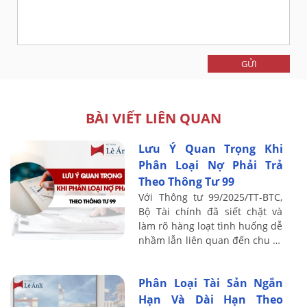
GỬI
BÀI VIẾT LIÊN QUAN
Lưu Ý Quan Trọng Khi
Phân Loại Nợ Phải Trả
Theo Thông Tư 99
Với Thông tư 99/2025/TT-BTC,
Bộ Tài chính đã siết chặt và
làm rõ hàng loạt tình huống dễ
nhầm lẫn liên quan đến chu kỳ
kinh doanh, tái tài trợ khoản
vay, vi phạm điều khoản vay và
Phân Loại Tài Sản Ngắn
...
Hạn Và Dài Hạn Theo