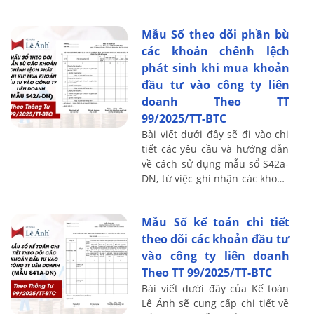
phòng ngừa gian lận và nâng
cao chất lượng báo cáo tài ...
Mẫu Sổ theo dõi phần bù
các khoản chênh lệch
phát sinh khi mua khoản
đầu tư vào công ty liên
doanh Theo TT
99/2025/TT-BTC
Bài viết dưới đây sẽ đi vào chi
tiết các yêu cầu và hướng dẫn
về cách sử dụng mẫu sổ S42a-
DN, từ việc ghi nhận các khoản
chênh lệch đến các nguyên tắc
ghi sổ cần tuân thủ, giúp ...
Mẫu Sổ kế toán chi tiết
theo dõi các khoản đầu tư
vào công ty liên doanh
Theo TT 99/2025/TT-BTC
Bài viết dưới đây của Kế toán
Lê Ánh sẽ cung cấp chi tiết về