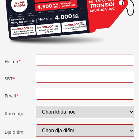
Họ tên
*
SĐT
*
Email
*
Khóa học
Địa điểm