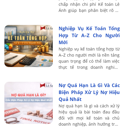
chấp nhận chi phí Kế toán Lê
Ánh giúp bạn phân biệt rõ và
tránh rủi ro truy thu thuế năm
2026
Nghiệp Vụ Kế Toán Tổng
Hợp Từ A–Z Cho Người
Mới
Nghiệp vụ kế toán tổng hợp từ
A–Z cho người mới là nền tảng
quan trọng để có thể làm việc
thực tế trong doanh nghiệp
một cách bài bản và chính xác.
Nội dung dưới đây Kế toán Lê
Nợ Quá Hạn Là Gì Và Các
Ánh ...
Biện Pháp Xử Lý Nợ Hiệu
Quả Nhất
Nợ quá hạn là gì và cách xử lý
hiệu quả là bài toán đau đầu
đối với mọi kế toán và chủ
doanh nghiệp, ảnh hưởng trực