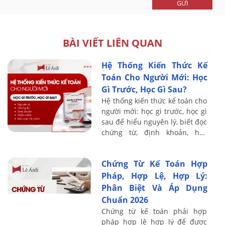
GỬI
BÀI VIẾT LIÊN QUAN
Hệ Thống Kiến Thức Kế
Toán Cho Người Mới: Học
Gì Trước, Học Gì Sau?
Hệ thống kiến thức kế toán cho
người mới: học gì trước, học gì
sau để hiểu nguyên lý, biết đọc
chứng từ, định khoản, học
thuế, phần mềm và báo cáo tài
chính.
Chứng Từ Kế Toán Hợp
Pháp, Hợp Lệ, Hợp Lý:
Phân Biệt Và Áp Dụng
Chuẩn 2026
Chứng từ kế toán phải hợp
pháp hợp lệ hợp lý để được