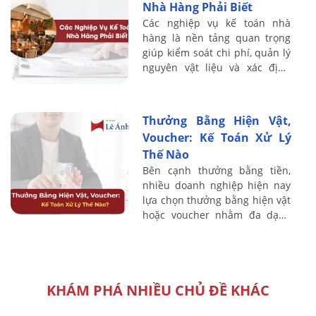
Nhà Hàng Phải Biết
Các nghiệp vụ kế toán nhà
hàng là nền tảng quan trọng
giúp kiểm soát chi phí, quản lý
nguyên vật liệu và xác định
chính xác lợi nhuận trong hoạt
động kinh doanh F&B. Do đặc
thù nhà ...
Thưởng Bằng Hiện Vật,
Voucher: Kế Toán Xử Lý
Thế Nào
Bên cạnh thưởng bằng tiền,
nhiều doanh nghiệp hiện nay
lựa chọn thưởng bằng hiện vật
hoặc voucher nhằm đa dạng
hóa chính sách đãi ngộ cho
người lao động. Tuy nhiên,
hình thức ...
KHÁM PHÁ NHIỀU CHỦ ĐỀ KHÁC