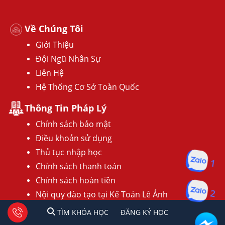
Về Chúng Tôi
Giới Thiệu
Đội Ngũ Nhân Sự
Liên Hệ
Hệ Thống Cơ Sở Toàn Quốc
Thông Tin Pháp Lý
Chính sách bảo mật
Điều khoản sử dụng
Thủ tục nhập học
1
Chính sách thanh toán
Chính sách hoàn tiền
2
Nội quy đào tạo tại Kế Toán Lê Ánh
Hướng dẫn đăng ký lớp học
1
2
Tư vấn facebook
TÌM KHÓA HỌC
ĐĂNG KÍ HỌC
TÌM KHÓA HỌC
ĐĂNG KÝ HỌC