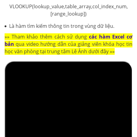
VLOOKUP(lookup_value,table_array,col_index_num,
[range_lookup])
Là hàm tìm kiếm thông tin trong vùng dữ liệu.
»» Tham khảo thêm cách sử dụng
các hàm Excel cơ
bản
qua video hướng dẫn của giảng viên khóa học tin
học văn phòng tại trung tâm Lê Ánh dưới đây »»