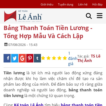
Giới thiệu
Tuyển dụng
Liên hệ
Hỏi đáp
Bảng Thanh Toán Tiền Lương -
Tổng Hợp Mẫu Và Cách Lập
07/08/2026 - 15:43
1
TS Lê
Tác giả:
đánh
Thị Ánh
giá
Tiền lương
là lợi ích mà người lao động xứng đáng
nhận được khi họ làm việc chăm chỉ để tạo ra sản
phẩm lao động của mình. Để đảm bảo sự rõ ràng giữa
doanh nghiệp và người lao động,
bảng thanh toán
tiền lương
là một chứng từ quan trọng.
Cùng
Kế toán Lê Ánh
tìm hiểu
bảng thanh toán tiền