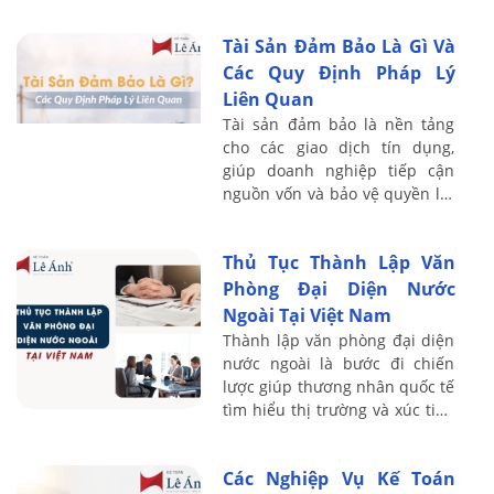
tiếp đến dòng tiền và sự sống
còn của công ty. Với kinh
Tài Sản Đảm Bảo Là Gì Và
nghiệm ...
Các Quy Định Pháp Lý
Liên Quan
Tài sản đảm bảo là nền tảng
cho các giao dịch tín dụng,
giúp doanh nghiệp tiếp cận
nguồn vốn và bảo vệ quyền lợi
của bên cho vay. Với kinh
nghiệm đào tạo thực chiến cho
Thủ Tục Thành Lập Văn
hơn 20.000 ...
Phòng Đại Diện Nước
Ngoài Tại Việt Nam
Thành lập văn phòng đại diện
nước ngoài là bước đi chiến
lược giúp thương nhân quốc tế
tìm hiểu thị trường và xúc tiến
thương mại tại Việt Nam. Với
kinh nghiệm đào tạo thực
Các Nghiệp Vụ Kế Toán
chiến, ...