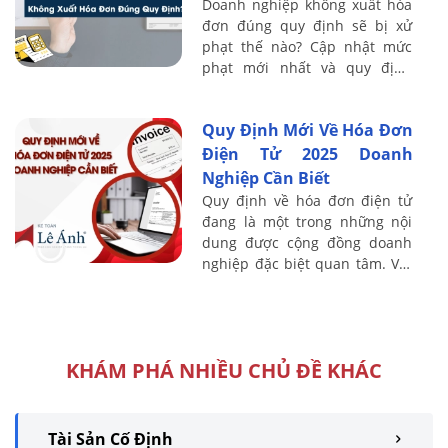
Doanh nghiệp không xuất hóa
đơn đúng quy định sẽ bị xử
phạt thế nào? Cập nhật mức
phạt mới nhất và quy định
pháp luật cần biết để tránh rủi
ro.
Quy Định Mới Về Hóa Đơn
Điện Tử 2025 Doanh
Nghiệp Cần Biết
Quy định về hóa đơn điện tử
đang là một trong những nội
dung được cộng đồng doanh
nghiệp đặc biệt quan tâm. Với
nhiều điểm thay đổi quan
trọng liên quan đến quy trình
phát hành, ...
KHÁM PHÁ NHIỀU CHỦ ĐỀ KHÁC
Tài Sản Cố Định