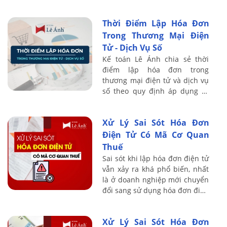
định 123/2020. Nghị định
chuẩn hóa nghiệp vụ hóa đơn,
Thời Điểm Lập Hóa Đơn
tuy ...
Trong Thương Mại Điện
Tử - Dịch Vụ Số
Kế toán Lê Ánh chia sẻ thời
điểm lập hóa đơn trong
thương mại điện tử và dịch vụ
số theo quy định áp dụng từ
01/06/2025, làm rõ cơ chế đối
soát dữ liệu, kỳ quy ước và mốc
Xử Lý Sai Sót Hóa Đơn
lập hóa ...
Điện Tử Có Mã Cơ Quan
Thuế
Sai sót khi lập hóa đơn điện tử
vẫn xảy ra khá phổ biến, nhất
là ở doanh nghiệp mới chuyển
đổi sang sử dụng hóa đơn điện
tử. Nhiều kế toán lúng túng vì
không biết xử lý hóa đơn ...
Xử Lý Sai Sót Hóa Đơn