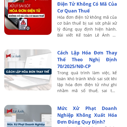
Điện Tử Không Có Mã Của
Cơ Quan Thuế
Hóa đơn điện tử không mã của
cơ bản thuế bị sai sót phải xử
lý đúng quy định hiện hành.
Bài viết Kế toán Lê Ánh sẽ
hướng dẫn các trường hợp sai,
cách điều chỉnh và thời điểm
Cách Lập Hóa Đơn Thay
cần ...
Thế Theo Nghị Định
70/2025/NĐ-CP
Trong quá trình làm việc, kế
toán khó tránh khỏi sai sót khi
lập hóa đơn điện tử như ghi
nhầm mã số thuế, sai tên
khách hàng, sai thuế suất hoặc
ngày tháng. Khi đó, giải pháp
Mức Xử Phạt Doanh
đúng ...
Nghiệp Không Xuất Hóa
Đơn Đúng Quy Định?