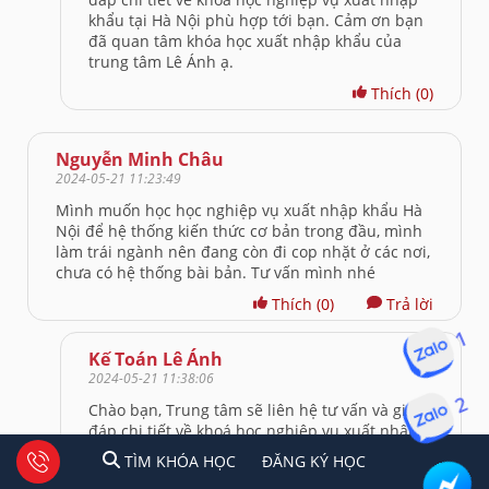
khẩu tại Hà Nội phù hợp tới bạn. Cảm ơn bạn
đã quan tâm khóa học xuất nhập khẩu của
trung tâm Lê Ánh ạ.
Thích
(0)
Nguyễn Minh Châu
2024-05-21 11:23:49
Mình muốn học học nghiệp vụ xuất nhập khẩu Hà
Nội để hệ thống kiến thức cơ bản trong đầu, mình
làm trái ngành nên đang còn đi cop nhặt ở các nơi,
chưa có hệ thống bài bản. Tư vấn mình nhé
Thích
(0)
Trả lời
1
Kế Toán Lê Ánh
2024-05-21 11:38:06
2
Chào bạn, Trung tâm sẽ liên hệ tư vấn và giải
đáp chi tiết về khoá học nghiệp vụ xuất nhập
khẩu tại Hà Nội phù hợp tới bạn. Cảm ơn bạn
1
2
Tư vấn facebook
TÌM KHÓA HỌC
ĐĂNG KÍ HỌC
TÌM KHÓA HỌC
ĐĂNG KÝ HỌC
đã quan tâm khóa học xuất nhập khẩu của