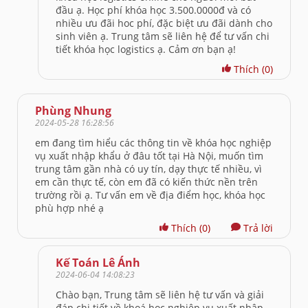
đầu ạ. Học phí khóa học 3.500.0000đ và có
nhiều ưu đãi hoc phí, đặc biệt ưu đãi dành cho
sinh viên ạ. Trung tâm sẽ liên hệ để tư vấn chi
tiết khóa học logistics ạ. Cảm ơn bạn ạ!
Thích
(0)
Phùng Nhung
2024-05-28 16:28:56
em đang tìm hiểu các thông tin về khóa học nghiệp
vụ xuất nhập khẩu ở đâu tốt tại Hà Nội, muốn tìm
trung tâm gần nhà có uy tín, dạy thực tế nhiều, vì
em cần thực tế, còn em đã có kiến thức nền trên
trường rồi ạ. Tư vấn em về địa điểm học, khóa học
phù hợp nhé ạ
Thích
(0)
Trả lời
Kế Toán Lê Ánh
2024-06-04 14:08:23
Chào bạn, Trung tâm sẽ liên hệ tư vấn và giải
đáp chi tiết về khoá học nghiệp vụ xuất nhập