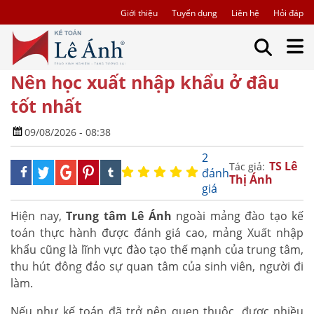
Giới thiệu
Tuyển dụng
Liên hệ
Hỏi đáp
Nên học xuất nhập khẩu ở đâu
tốt nhất
09/08/2026 - 08:38
2
TS Lê
Tác giả:
đánh
Thị Ánh
giá
Hiện nay,
Trung tâm Lê Ánh
ngoài mảng đào tạo kế
toán thực hành được đánh giá cao, mảng Xuất nhập
khẩu cũng là lĩnh vực đào tạo thế mạnh của trung tâm,
thu hút đông đảo sự quan tâm của sinh viên, người đi
làm.
Nếu như kế toán đã trở nên quen thuộc, được nhiều