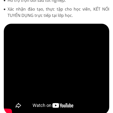
Hỗ trợ trọn đời sau tốt nghiệp.
Xác nhận đào tạo, thực tập cho học viên, KẾT NỐI
TUYỂN DỤNG trực tiếp tại lớp học.