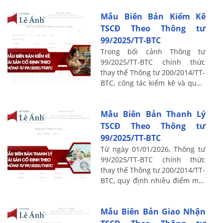
Mẫu Biên Bản Kiểm Kê
TSCĐ Theo Thông tư
99/2025/TT-BTC
Trong bối cảnh Thông tư
99/2025/TT-BTC chính thức
thay thế Thông tư 200/2014/TT-
BTC, công tác kiểm kê và quản
lý tài sản cố định (TSCĐ) được
quy định chặt chẽ hơn nhằm
Mẫu Biên Bản Thanh Lý
đảm bảo minh ...
TSCĐ Theo Thông tư
99/2025/TT-BTC
Từ ngày 01/01/2026, Thông tư
99/2025/TT-BTC chính thức
thay thế Thông tư 200/2014/TT-
BTC, quy định nhiều điểm mới
trong chế độ kế toán doanh
nghiệp, trong đó có quy trình
Mẫu Biên Bản Giao Nhận
và chứng ...