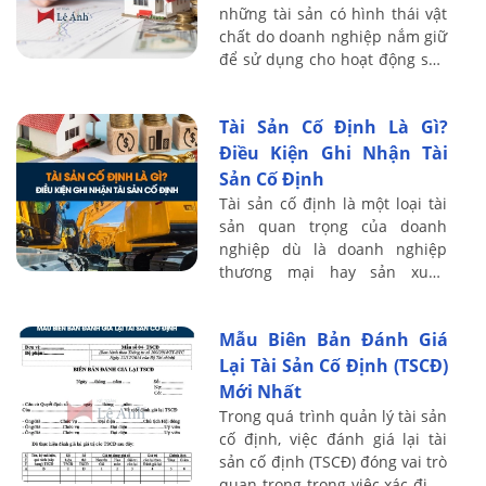
những tài sản có hình thái vật
chất do doanh nghiệp nắm giữ
để sử dụng cho hoạt động sản
xuất, kinh doanh phù hợp với
tiêu chuẩn ghi nhận TSCĐ hữu
Tài Sản Cố Định Là Gì?
...
Điều Kiện Ghi Nhận Tài
Sản Cố Định
Tài sản cố định là một loại tài
sản quan trọng của doanh
nghiệp dù là doanh nghiệp
thương mại hay sản xuất.
Trong bài viết này, giảng viên
khóa học kế toán tổng hợp
Mẫu Biên Bản Đánh Giá
thực hành sẽ ...
Lại Tài Sản Cố Định (TSCĐ)
Mới Nhất
Trong quá trình quản lý tài sản
cố định, việc đánh giá lại tài
sản cố định (TSCĐ) đóng vai trò
quan trọng trong việc xác định