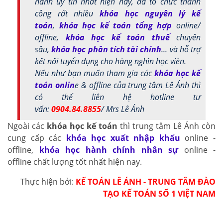
hành uy tín nhất hiện nay, đã tổ chức thành
công rất nhiều
khóa học nguyên lý kế
toán
,
khóa học kế toán tổng hợp
online/
offline,
khóa học kế toán thuế
chuyên
sâu,
khóa học phân tích tài chính
... và hỗ trợ
kết nối tuyển dụng cho hàng nghìn học viên.
Nếu như bạn muốn tham gia các
khóa học kế
toán onlin
e & offline của trung tâm Lê Ánh thì
có thể liên hệ hotline tư
vấn:
0904.84.8855
/ Mrs Lê Ánh
Ngoài các
khóa học kế toán
thì trung tâm Lê Ánh còn
cung cấp các
khóa học xuất nhập khẩu
online -
offline,
khóa học hành chính nhân sự
online -
offline chất lượng tốt nhất hiện nay.
Thực hiện bởi:
KẾ TOÁN LÊ ÁNH - TRUNG TÂM ĐÀO
TẠO KẾ TOÁN SỐ 1 VIỆT NAM