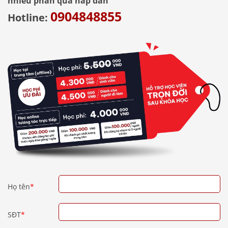
nhiều phần quà hấp dẫn
0904848855
Hotline:
Họ tên
*
SĐT
*