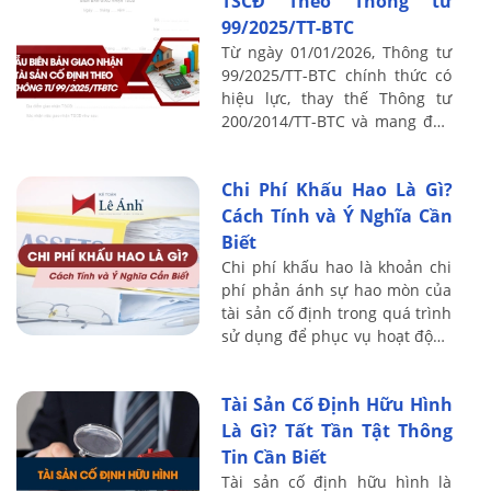
TSCĐ Theo Thông tư
99/2025/TT-BTC
Từ ngày 01/01/2026, Thông tư
99/2025/TT-BTC chính thức có
hiệu lực, thay thế Thông tư
200/2014/TT-BTC và mang đến
nhiều thay đổi quan trọng
trong chế độ kế toán doanh
Chi Phí Khấu Hao Là Gì?
nghiệp. Một ...
Cách Tính và Ý Nghĩa Cần
Biết
Chi phí khấu hao là khoản chi
phí phản ánh sự hao mòn của
tài sản cố định trong quá trình
sử dụng để phục vụ hoạt động
sản xuất, kinh doanh. Đây là
một phần không thể thiếu
Tài Sản Cố Định Hữu Hình
trong ...
Là Gì? Tất Tần Tật Thông
Tin Cần Biết
Tài sản cố định hữu hình là