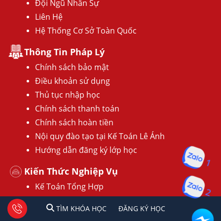
Đội Ngũ Nhân Sự
Liên Hệ
Hệ Thống Cơ Sở Toàn Quốc
Thông Tin Pháp Lý
Chính sách bảo mật
Điều khoản sử dụng
Thủ tục nhập học
Chính sách thanh toán
Chính sách hoàn tiền
Nội quy đào tạo tại Kế Toán Lê Ánh
Hướng dẫn đăng ký lớp học
1
Kiến Thức Nghiệp Vụ
Kế Toán Tổng Hợp
2
Kế Toán Thuế
1
2
Tư vấn facebook
TÌM KHÓA HỌC
ĐĂNG KÍ HỌC
TÌM KHÓA HỌC
ĐĂNG KÝ HỌC
Kế Toán Hộ Kinh Doanh