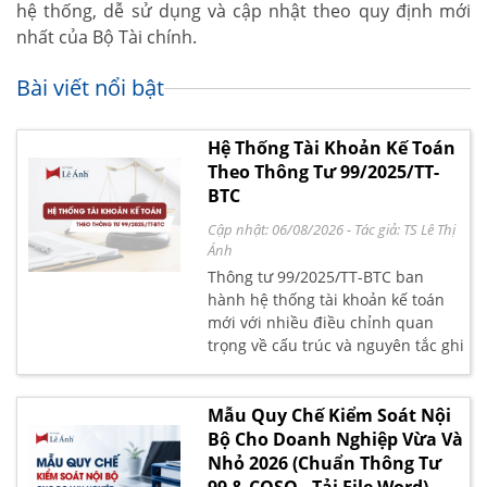
hệ thống, dễ sử dụng và cập nhật theo quy định mới
nhất của Bộ Tài chính.
Bài viết nổi bật
Hệ Thống Tài Khoản Kế Toán
Theo Thông Tư 99/2025/TT-
BTC
Cập nhật: 06/08/2026
- Tác giả:
TS Lê Thị
Ánh
Thông tư 99/2025/TT-BTC ban
hành hệ thống tài khoản kế toán
mới với nhiều điều chỉnh quan
trọng về cấu trúc và nguyên tắc ghi
nhận. Cùng Kế toán Lê Ánh tìm
hiểu chi tiết các thay đổi và hướng
dẫn áp dụng hiệu quả cho doanh
Mẫu Quy Chế Kiểm Soát Nội
nghiệp.
Bộ Cho Doanh Nghiệp Vừa Và
Nhỏ 2026 (Chuẩn Thông Tư