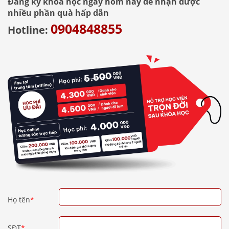
Đăng ký khóa học ngay hôm nay để nhận được
nhiều phần quà hấp dẫn
0904848855
Hotline:
Họ tên
*
SĐT
*