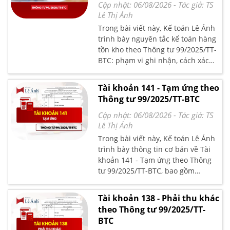
Cập nhật: 06/08/2026
- Tác giả:
TS
Lê Thị Ánh
Trong bài viết này, Kế toán Lê Ánh
trình bày nguyên tắc kế toán hàng
tồn kho theo Thông tư 99/2025/TT-
BTC: phạm vi ghi nhận, cách xác
định giá trị, phương pháp tính giá
xuất kho và các yêu cầu quản lý chi
Tài khoản 141 - Tạm ứng theo
tiết.
Thông tư 99/2025/TT-BTC
Cập nhật: 06/08/2026
- Tác giả:
TS
Lê Thị Ánh
Trong bài viết này, Kế toán Lê Ánh
trình bày thông tin cơ bản về Tài
khoản 141 - Tạm ứng theo Thông
tư 99/2025/TT-BTC, bao gồm
nguyên tắc kế toán, kết cấu và nội
dung phản ánh của tài khoản, kèm
Tài khoản 138 - Phải thu khác
phương pháp kế toán đối với một
theo Thông tư 99/2025/TT-
số giao dịch chủ yếu theo quy định
BTC
hiện hành.