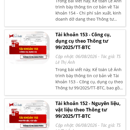
Trong bài viết này, Kế toán Lê Ánh
trình bày thông tin cơ bản về Tài
khoản 154 - Chi phí sản xuất, kinh
doanh dở dang theo Thông tư
99/2025/TT-BTC, bao gồm nguyên
tắc kế toán, kết cấu và nội dung
Tài khoản 153 - Công cụ,
phản ánh của tài khoản, kèm
dụng cụ theo Thông tư
phương pháp kế toán đối với một
99/2025/TT-BTC
số giao dịch chủ yếu theo quy định
hiện hành.
Cập nhật: 06/08/2026
- Tác giả:
TS
Lê Thị Ánh
Trong bài viết này, Kế toán Lê Ánh
trình bày thông tin cơ bản về Tài
khoản 153 - Công cụ, dụng cụ theo
Thông tư 99/2025/TT-BTC, bao gồm
nguyên tắc kế toán, kết cấu và nội
dung phản ánh của tài khoản, kèm
Tài khoản 152 - Nguyên liệu,
phương pháp kế toán đối với một
vật liệu theo Thông tư
số giao dịch chủ yếu theo quy định
99/2025/TT-BTC
hiện hành.
Cập nhật: 06/08/2026
- Tác giả:
TS