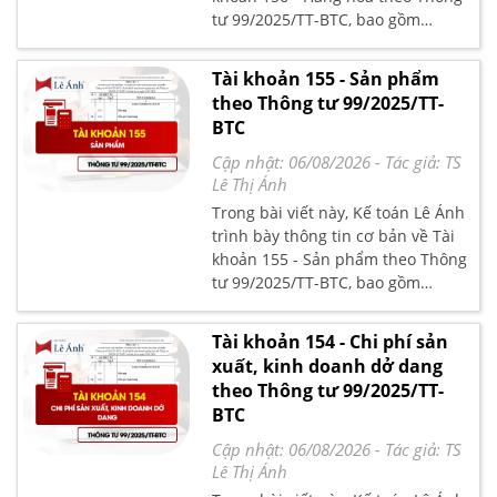
tư 99/2025/TT-BTC, bao gồm
nguyên tắc kế toán, kết cấu và nội
dung phản ánh của tài khoản, kèm
Tài khoản 155 - Sản phẩm
phương pháp kế toán đối với một
theo Thông tư 99/2025/TT-
số giao dịch chủ yếu theo quy định
BTC
hiện hành.
Cập nhật: 06/08/2026
- Tác giả:
TS
Lê Thị Ánh
Trong bài viết này, Kế toán Lê Ánh
trình bày thông tin cơ bản về Tài
khoản 155 - Sản phẩm theo Thông
tư 99/2025/TT-BTC, bao gồm
nguyên tắc kế toán, kết cấu và nội
dung phản ánh của tài khoản, kèm
Tài khoản 154 - Chi phí sản
phương pháp kế toán đối với một
xuất, kinh doanh dở dang
số giao dịch chủ yếu theo quy định
theo Thông tư 99/2025/TT-
hiện hành.
BTC
Cập nhật: 06/08/2026
- Tác giả:
TS
Lê Thị Ánh