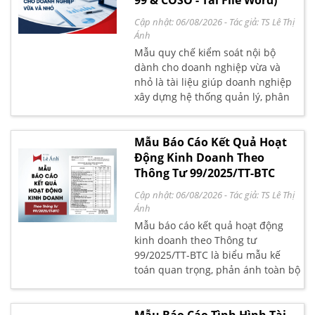
99 & COSO - Tải File Word)
Cập nhật: 06/08/2026
- Tác giả:
TS Lê Thị
Ánh
Mẫu quy chế kiểm soát nội bộ
dành cho doanh nghiệp vừa và
nhỏ là tài liệu giúp doanh nghiệp
xây dựng hệ thống quản lý, phân
quyền trách nhiệm, kiểm soát rủi
ro và chuẩn hóa quy trình vận
hành. Quy chế này được thiết kế
Mẫu Báo Cáo Kết Quả Hoạt
phù hợp với đặc điểm của doanh
Động Kinh Doanh Theo
nghiệp SME, tham khảo khung
Thông Tư 99/2025/TT-BTC
kiểm soát nội bộ COSO 2013 và các
Cập nhật: 06/08/2026
- Tác giả:
TS Lê Thị
yêu cầu quản lý kế toán theo
Ánh
Thông tư 99/2025/TT-BTC.
Mẫu báo cáo kết quả hoạt động
kinh doanh theo Thông tư
99/2025/TT-BTC là biểu mẫu kế
toán quan trọng, phản ánh toàn bộ
hiệu quả hoạt động của doanh
nghiệp trong kỳ kế toán. Theo quy
định mới của Bộ Tài chính, Thông