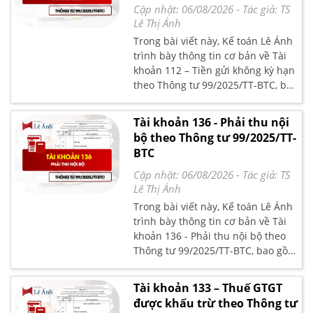
Cập nhật: 06/08/2026
- Tác giả:
TS
Lê Thị Ánh
Trong bài viết này, Kế toán Lê Ánh
trình bày thông tin cơ bản về Tài
khoản 112 – Tiền gửi không kỳ hạn
theo Thông tư 99/2025/TT-BTC, bao
gồm nguyên tắc kế toán, kết cấu và
nội dung phản ánh của tài khoản,
Tài khoản 136 - Phải thu nội
kèm phương pháp kế toán đối với
bộ theo Thông tư 99/2025/TT-
một số giao dịch chủ yếu theo quy
BTC
định hiện hành.
Cập nhật: 06/08/2026
- Tác giả:
TS
Lê Thị Ánh
Trong bài viết này, Kế toán Lê Ánh
trình bày thông tin cơ bản về Tài
khoản 136 - Phải thu nội bộ theo
Thông tư 99/2025/TT-BTC, bao gồm
nguyên tắc kế toán, kết cấu và nội
dung phản ánh của tài khoản, kèm
Tài khoản 133 – Thuế GTGT
phương pháp kế toán đối với một
được khấu trừ theo Thông tư
số giao dịch chủ yếu theo quy định