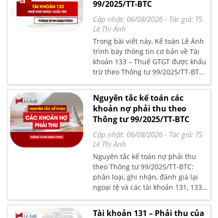
99/2025/TT-BTC
hiện hành.
Cập nhật: 06/08/2026
- Tác giả:
TS
Lê Thị Ánh
Trong bài viết này, Kế toán Lê Ánh
trình bày thông tin cơ bản về Tài
khoản 133 – Thuế GTGT được khấu
trừ theo Thông tư 99/2025/TT-BTC,
bao gồm nguyên tắc kế toán, kết
cấu và nội dung phản ánh của tài
Nguyên tắc kế toán các
khoản, kèm phương pháp kế toán
khoản nợ phải thu theo
đối với một số giao dịch chủ yếu
Thông tư 99/2025/TT-BTC
theo quy định hiện hành.
Cập nhật: 06/08/2026
- Tác giả:
TS
Lê Thị Ánh
Nguyên tắc kế toán nợ phải thu
theo Thông tư 99/2025/TT-BTC:
phân loại, ghi nhận, đánh giá lại
ngoại tệ và các tài khoản 131, 133,
136, 138, 141.
Tài khoản 131 – Phải thu của