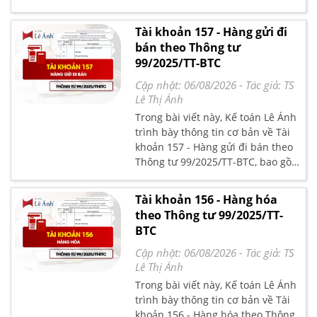
99/2025/TT-BTC, bao gồm nguyên
tắc kế toán, kết cấu và nội dung
Tài khoản 157 - Hàng gửi đi
phản ánh của tài khoản, kèm
bán theo Thông tư
phương pháp kế toán đối với một
99/2025/TT-BTC
số giao dịch chủ yếu theo quy định
hiện hành.
Cập nhật: 06/08/2026
- Tác giả:
TS
Lê Thị Ánh
Trong bài viết này, Kế toán Lê Ánh
trình bày thông tin cơ bản về Tài
khoản 157 - Hàng gửi đi bán theo
Thông tư 99/2025/TT-BTC, bao gồm
nguyên tắc kế toán, kết cấu và nội
dung phản ánh của tài khoản, kèm
Tài khoản 156 - Hàng hóa
phương pháp kế toán đối với một
theo Thông tư 99/2025/TT-
số giao dịch chủ yếu theo quy định
BTC
hiện hành.
Cập nhật: 06/08/2026
- Tác giả:
TS
Lê Thị Ánh
Trong bài viết này, Kế toán Lê Ánh
trình bày thông tin cơ bản về Tài
khoản 156 - Hàng hóa theo Thông