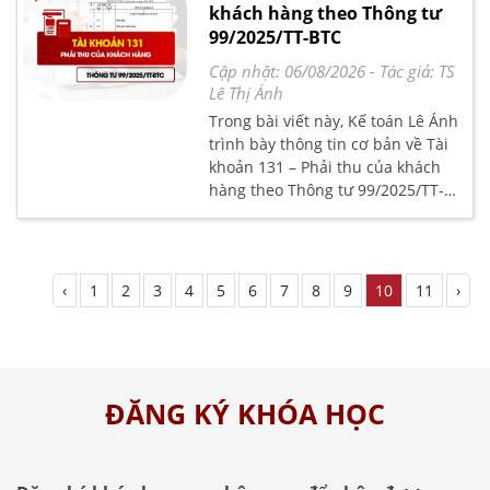
khách hàng theo Thông tư
99/2025/TT-BTC
Cập nhật: 06/08/2026
- Tác giả:
TS
Lê Thị Ánh
Trong bài viết này, Kế toán Lê Ánh
trình bày thông tin cơ bản về Tài
khoản 131 – Phải thu của khách
hàng theo Thông tư 99/2025/TT-
BTC, bao gồm nguyên tắc kế toán,
kết cấu và nội dung phản ánh của
tài khoản, kèm phương pháp kế
toán đối với một số giao dịch chủ
‹
1
2
3
4
5
6
7
8
9
10
11
›
yếu theo quy định hiện hành.
ĐĂNG KÝ KHÓA HỌC