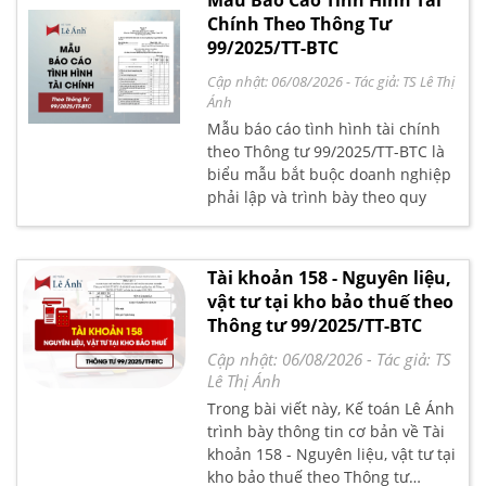
Mẫu Báo Cáo Tình Hình Tài
tư 99/2025/TT-BTC thay thế Thông
Chính Theo Thông Tư
tư 200/2014/TT-BTC, cập nhật
99/2025/TT-BTC
nhiều thay đổi đáng chú ý về cấu
Cập nhật: 06/08/2026
- Tác giả:
TS Lê Thị
trúc, chỉ tiêu và cách trình bày báo
Ánh
cáo.
Mẫu báo cáo tình hình tài chính
theo Thông tư 99/2025/TT-BTC là
biểu mẫu bắt buộc doanh nghiệp
phải lập và trình bày theo quy
định mới của Bộ Tài chính, phản
ánh đầy đủ tình hình tài sản, nợ
phải trả và vốn chủ sở hữu tại thời
Tài khoản 158 - Nguyên liệu,
điểm cuối kỳ kế toán. So với Thông
vật tư tại kho bảo thuế theo
tư 200/2014/TT-BTC, quy định mới
Thông tư 99/2025/TT-BTC
có nhiều điểm thay đổi đáng chú ý,
hướng tới tính minh bạch và tiệm
Cập nhật: 06/08/2026
- Tác giả:
TS
cận chuẩn mực quốc tế (IFRS).
Lê Thị Ánh
Trong bài viết này, Kế toán Lê Ánh
trình bày thông tin cơ bản về Tài
khoản 158 - Nguyên liệu, vật tư tại
kho bảo thuế theo Thông tư