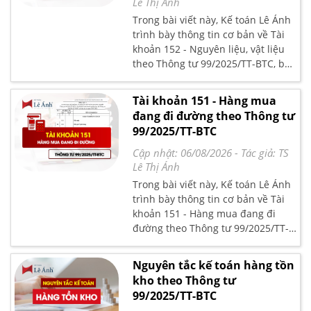
Lê Thị Ánh
Trong bài viết này, Kế toán Lê Ánh
trình bày thông tin cơ bản về Tài
khoản 152 - Nguyên liệu, vật liệu
theo Thông tư 99/2025/TT-BTC, bao
gồm nguyên tắc kế toán, kết cấu và
nội dung phản ánh của tài khoản,
Tài khoản 151 - Hàng mua
kèm phương pháp kế toán đối với
đang đi đường theo Thông tư
một số giao dịch chủ yếu theo quy
99/2025/TT-BTC
định hiện hành.
Cập nhật: 06/08/2026
- Tác giả:
TS
Lê Thị Ánh
Trong bài viết này, Kế toán Lê Ánh
trình bày thông tin cơ bản về Tài
khoản 151 - Hàng mua đang đi
đường theo Thông tư 99/2025/TT-
BTC, bao gồm nguyên tắc kế toán,
kết cấu và nội dung phản ánh của
Nguyên tắc kế toán hàng tồn
tài khoản, kèm phương pháp kế
kho theo Thông tư
toán đối với một số giao dịch chủ
99/2025/TT-BTC
yếu theo quy định hiện hành.