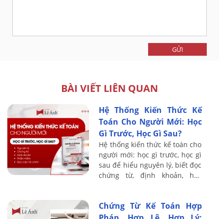
GỬI
BÀI VIẾT LIÊN QUAN
Hệ Thống Kiến Thức Kế
Toán Cho Người Mới: Học
Gì Trước, Học Gì Sau?
Hệ thống kiến thức kế toán cho
người mới: học gì trước, học gì
sau để hiểu nguyên lý, biết đọc
chứng từ, định khoản, học
thuế, phần mềm và báo cáo tài
chính.
Chứng Từ Kế Toán Hợp
Pháp, Hợp Lệ, Hợp Lý: