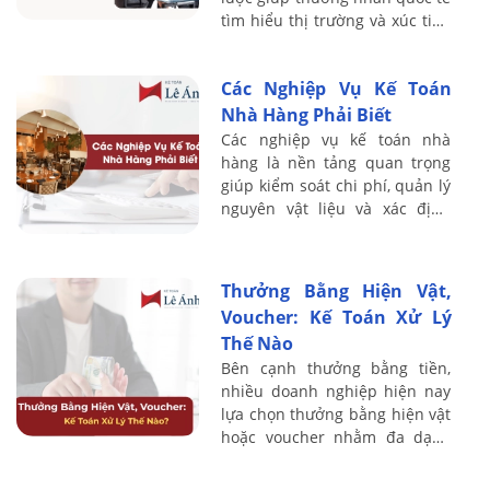
tìm hiểu thị trường và xúc tiến
thương mại tại Việt Nam. Với
kinh nghiệm đào tạo thực
Các Nghiệp Vụ Kế Toán
chiến, ...
Nhà Hàng Phải Biết
Các nghiệp vụ kế toán nhà
hàng là nền tảng quan trọng
giúp kiểm soát chi phí, quản lý
nguyên vật liệu và xác định
chính xác lợi nhuận trong hoạt
động kinh doanh F&B. Do đặc
thù nhà ...
Thưởng Bằng Hiện Vật,
Voucher: Kế Toán Xử Lý
Thế Nào
Bên cạnh thưởng bằng tiền,
nhiều doanh nghiệp hiện nay
lựa chọn thưởng bằng hiện vật
hoặc voucher nhằm đa dạng
hóa chính sách đãi ngộ cho
người lao động. Tuy nhiên,