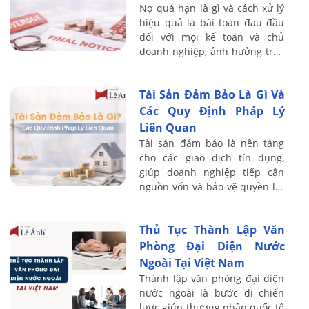
Nợ quá hạn là gì và cách xử lý
hiệu quả là bài toán đau đầu
đối với mọi kế toán và chủ
doanh nghiệp, ảnh hưởng trực
tiếp đến dòng tiền và sự sống
còn của công ty. Với kinh
Tài Sản Đảm Bảo Là Gì Và
nghiệm ...
Các Quy Định Pháp Lý
Liên Quan
Tài sản đảm bảo là nền tảng
cho các giao dịch tín dụng,
giúp doanh nghiệp tiếp cận
nguồn vốn và bảo vệ quyền lợi
của bên cho vay. Với kinh
nghiệm đào tạo thực chiến cho
Thủ Tục Thành Lập Văn
hơn 20.000 ...
Phòng Đại Diện Nước
Ngoài Tại Việt Nam
Thành lập văn phòng đại diện
nước ngoài là bước đi chiến
lược giúp thương nhân quốc tế