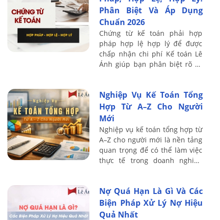
Phân Biệt Và Áp Dụng
Chuẩn 2026
Chứng từ kế toán phải hợp
pháp hợp lệ hợp lý để được
chấp nhận chi phí Kế toán Lê
Ánh giúp bạn phân biệt rõ và
tránh rủi ro truy thu thuế năm
2026
Nghiệp Vụ Kế Toán Tổng
Hợp Từ A–Z Cho Người
Mới
Nghiệp vụ kế toán tổng hợp từ
A–Z cho người mới là nền tảng
quan trọng để có thể làm việc
thực tế trong doanh nghiệp
một cách bài bản và chính xác.
Nội dung dưới đây Kế toán Lê
Nợ Quá Hạn Là Gì Và Các
Ánh ...
Biện Pháp Xử Lý Nợ Hiệu
Quả Nhất